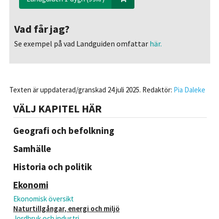
Vad får jag?
Se exempel på vad Landguiden omfattar
här.
Texten är uppdaterad/granskad 24 juli 2025. Redaktör:
Pia Daleke
VÄLJ KAPITEL HÄR
Geografi och befolkning
Samhälle
Historia och politik
Ekonomi
Ekonomisk översikt
Naturtillgångar, energi och miljö
Jordbruk och industri