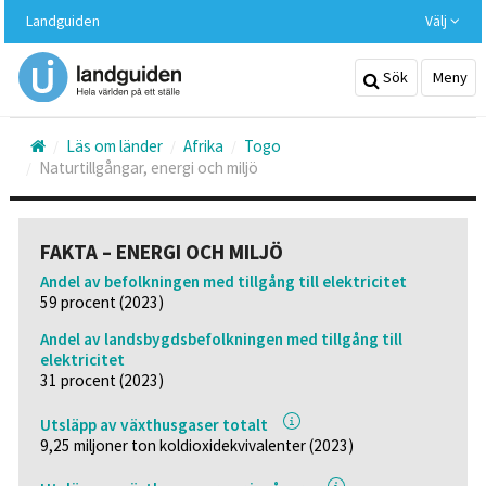
Hoppa
Landguiden
Välj
till
huvudinnehållet
Sök
Meny
Läs om länder
Afrika
Togo
Naturtillgångar, energi och miljö
FAKTA – ENERGI OCH MILJÖ
Andel av befolkningen med tillgång till elektricitet
59 procent (2023)
Andel av landsbygdsbefolkningen med tillgång till
elektricitet
31 procent (2023)
Utsläpp av växthusgaser totalt
9,25 miljoner ton koldioxidekvivalenter (2023)