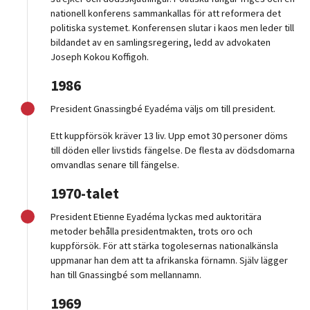
nationell konferens sammankallas för att reformera det
politiska systemet. Konferensen slutar i kaos men leder till
bildandet av en samlingsregering, ledd av advokaten
Joseph Kokou Koffigoh.
1986
President Gnassingbé Eyadéma väljs om till president.
Ett kuppförsök kräver 13 liv. Upp emot 30 personer döms
till döden eller livstids fängelse. De flesta av dödsdomarna
omvandlas senare till fängelse.
1970-talet
President Etienne Eyadéma lyckas med auktoritära
metoder behålla presidentmakten, trots oro och
kuppförsök. För att stärka togolesernas nationalkänsla
uppmanar han dem att ta afrikanska förnamn. Själv lägger
han till Gnassingbé som mellannamn.
1969