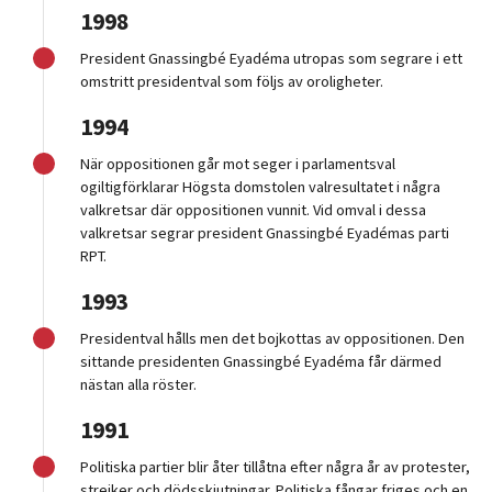
1998
President Gnassingbé Eyadéma utropas som segrare i ett
omstritt presidentval som följs av oroligheter.
1994
När oppositionen går mot seger i parlamentsval
ogiltigförklarar Högsta domstolen valresultatet i några
valkretsar där oppositionen vunnit. Vid omval i dessa
valkretsar segrar president Gnassingbé Eyadémas parti
RPT.
1993
Presidentval hålls men det bojkottas av oppositionen. Den
sittande presidenten Gnassingbé Eyadéma får därmed
nästan alla röster.
1991
Politiska partier blir åter tillåtna efter några år av protester,
strejker och dödsskjutningar. Politiska fångar friges och en