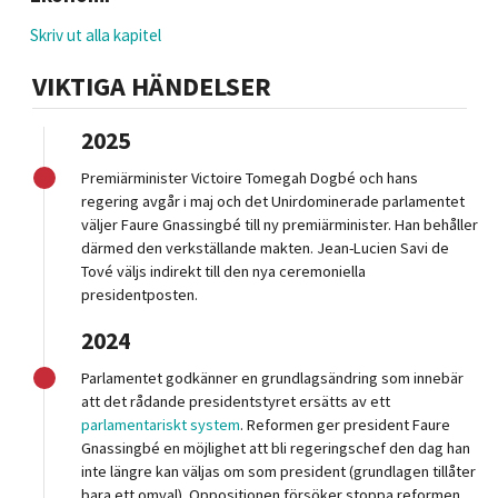
Skriv ut alla kapitel
VIKTIGA HÄNDELSER
2025
Premiärminister Victoire Tomegah Dogbé och hans
regering avgår i maj och det Unirdominerade parlamentet
väljer Faure Gnassingbé till ny premiärminister. Han behåller
därmed den verkställande makten. Jean-Lucien Savi de
Tové väljs indirekt till den nya ceremoniella
presidentposten.
2024
Parlamentet godkänner en grundlagsändring som innebär
att det rådande presidentstyret ersätts av ett
parlamentariskt system
. Reformen ger president Faure
Gnassingbé en möjlighet att bli regeringschef den dag han
inte längre kan väljas om som president (grundlagen tillåter
bara ett omval). Oppositionen försöker stoppa reformen