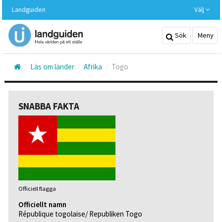
Hoppa
Landguiden
Välj
till
huvudinnehållet
Sök
Meny
Läs om länder
Afrika
Togo
SNABBA FAKTA
Officiell flagga
Officiellt namn
République togolaise/ Republiken Togo