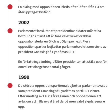
En dialog med oppositionen inleds efter löften från EU om
återupptaget bistånd.
2002
Parlamentet beslutar att presidentkandidater måste ha
bott i Togo i minst ett år före valet vilket drabbar
oppositionsledaren Gilchrist Olympio i exil. Flera
oppositionspartier bojkottar parlamentsvalet som vinns av
president Gnassingbé Eyadémas RPT.
En författningsändring tillåter presidenten att ställa upp för
omval ett obegränsat antal gånger.
1999
De största oppositionspartierna bojkottar parlamentsvalet
som president Gnassingbé Eyadémas parti PRT vinner.
Efter medling av EU ingår regimen och oppositionen ett
avtal om att hålla nyval året därpå men valet skjuts senare
upp.