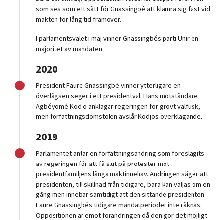
som ses som ett sätt för Gnassingbé att klamra sig fast vid
makten för lång tid framöver.
I parlamentsvalet i maj vinner Gnassingbés parti Unir en
majoritet av mandaten.
2020
President Faure Gnassingbé vinner ytterligare en
överlägsen seger i ett presidentval. Hans motståndare
Agbéyomé Kodjo anklagar regeringen för grovt valfusk,
men författningsdomstolen avslår Kodjos överklagande.
2019
Parlamentet antar en författningsändring som föreslagits
av regeringen för att få slut på protester mot
presidentfamiljens långa maktinnehav. Ändringen säger att
presidenten, till skillnad från tidigare, bara kan väljas om en
gång men innebär samtidigt att den sittande presidenten
Faure Gnassingbés tidigare mandatperioder inte räknas.
Oppositionen är emot förändringen då den gör det möjligt