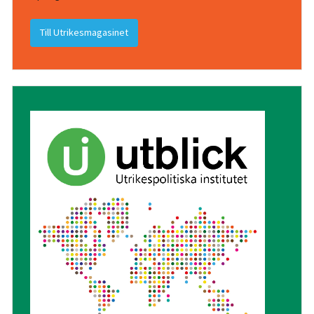
Till Utrikesmagasinet