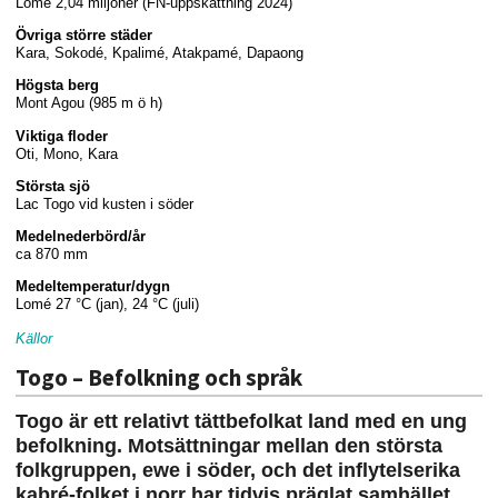
Lomé 2,04 miljoner (FN-uppskattning 2024)
Övriga större städer
Kara, Sokodé, Kpalimé, Atakpamé, Dapaong
Högsta berg
Mont Agou (985 m ö h)
Viktiga floder
Oti, Mono, Kara
Största sjö
Lac Togo vid kusten i söder
Medelnederbörd/år
ca 870 mm
Medeltemperatur/dygn
Lomé 27 °C (jan), 24 °C (juli)
Källor
Togo – Befolkning och språk
Togo är ett relativt tättbefolkat land med en ung
befolkning. Motsättningar mellan den största
folkgruppen, ewe i söder, och det inflytelserika
kabré-folket i norr har tidvis präglat samhället.