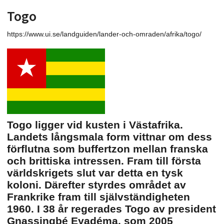
Togo
https://www.ui.se/landguiden/lander-och-omraden/afrika/togo/
Togo ligger vid kusten i Västafrika.
Landets långsmala form vittnar om dess
förflutna som buffertzon mellan franska
och brittiska intressen. Fram till första
världskrigets slut var detta en tysk
koloni. Därefter styrdes området av
Frankrike fram till självständigheten
1960. I 38 år regerades Togo av president
Gnassingbé Eyadéma, som 2005