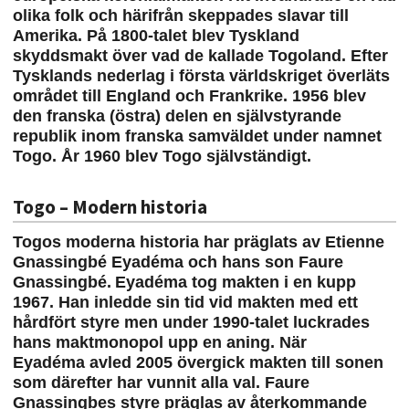
olika folk och härifrån skeppades slavar till
Amerika. På 1800-talet blev Tyskland
skyddsmakt över vad de kallade Togoland. Efter
Tysklands nederlag i första världskriget överläts
området till England och Frankrike. 1956 blev
den franska (östra) delen en självstyrande
republik inom franska samväldet under namnet
Togo. År 1960 blev Togo självständigt.
Togo – Modern historia
Togos moderna historia har präglats av Etienne
Gnassingbé Eyadéma och hans son Faure
Gnassingbé.
Eyadéma tog makten i en kupp
1967. Han inledde sin tid vid makten med ett
hårdfört styre men under 1990-talet luckrades
hans maktmonopol upp en aning. När
Eyadéma
avled 2005 övergick makten till sonen
som därefter har vunnit alla val. Faure
Gnassingbes styre präglas av återkommande