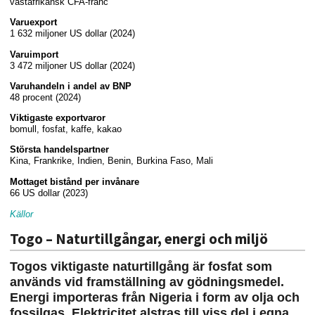
västafrikansk CFA-franc
Varuexport
1 632 miljoner US dollar (2024)
Varuimport
3 472 miljoner US dollar (2024)
Varuhandeln i andel av BNP
48 procent (2024)
Viktigaste exportvaror
bomull, fosfat, kaffe, kakao
Största handelspartner
Kina, Frankrike, Indien, Benin, Burkina Faso, Mali
Mottaget bistånd per invånare
66 US dollar (2023)
Källor
Togo – Naturtillgångar, energi och miljö
Togos viktigaste naturtillgång är fosfat som
används vid framställning av gödningsmedel.
Energi importeras från Nigeria i form av olja och
fossilgas. Elektricitet alstras till viss del i egna