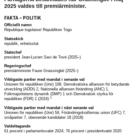
2025 valdes till premiärminister.
FAKTA – POLITIK
Officiellt namn
République togolaise/ Republiken Togo
Statsskick
republik, enhetsstat
Statschef
president Jean-Lucien Savi de Tové (2025–)
Regeringschef
premiärminister Faure Gnassingbé (2025–)
Viktigaste partier med mandat i senaste val
Unionen för republiken (Unir) 108, Demokratiska alliansen för betydande
utveckling (ADDI) 2, Nationella alliansen förändring (ANC) 1,
Folkmajoritetens dynamik (DMP) 1 och Demokratisk styrka för
1
republiken (FDR) 1 (2024)
Viktigaste partier med mandat i näst senaste val
Unionen för republiken (Unir) 59, Förändringskrafternas union (UFC) 7,
småpartier 7, oberoende kandidater 18 (2018)
Valdeltagande
61 procent i parlamentsvalet 2024; 76 procent i presidentvalet 2020