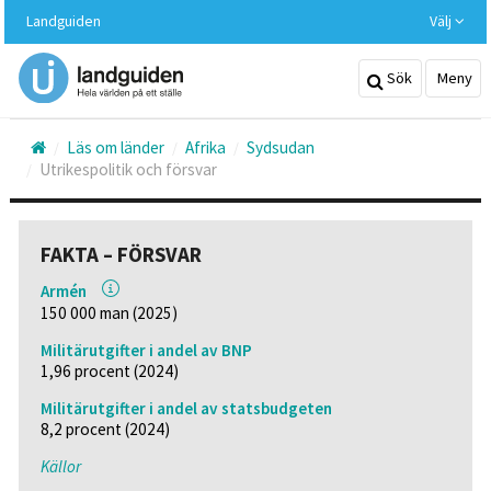
Hoppa
Landguiden
Välj
till
huvudinnehållet
Sök
Meny
Läs om länder
Afrika
Sydsudan
Utrikespolitik och försvar
FAKTA – FÖRSVAR
Armén
150 000 man (2025)
Militärutgifter i andel av BNP
1,96 procent (2024)
Militärutgifter i andel av statsbudgeten
8,2 procent (2024)
Källor