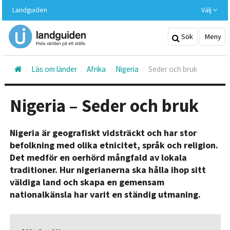
Hoppa
Landguiden
Välj
till
huvudinnehållet
Sök
Meny
Läs om länder
Afrika
Nigeria
Seder och bruk
Nigeria – Seder och bruk
Nigeria är geografiskt vidsträckt och har stor
befolkning med olika etnicitet, språk och religion.
Det medför en oerhörd mångfald av lokala
traditioner. Hur nigerianerna ska hålla ihop sitt
väldiga land och skapa en gemensam
nationalkänsla har varit en ständig utmaning.