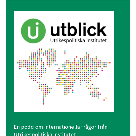
En podd om internationella frågor från
Utrikespolitiska institutet.