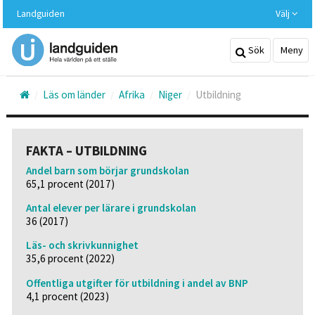
Hoppa
Landguiden
Välj
till
huvudinnehållet
Sök
Meny
Läs om länder
Afrika
Niger
Utbildning
FAKTA – UTBILDNING
Andel barn som börjar grundskolan
65,1 procent (2017)
Antal elever per lärare i grundskolan
36 (2017)
Läs- och skrivkunnighet
35,6 procent (2022)
Offentliga utgifter för utbildning i andel av BNP
4,1 procent (2023)