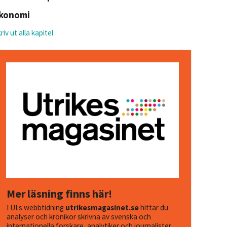
konomi
riv ut alla kapitel
Mer läsning finns här!
I UI:s webbtidning
utrikesmagasinet.se
hittar du
analyser och krönikor skrivna av svenska och
internationella forskare, analytiker och journalister