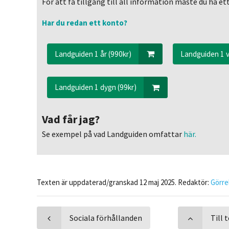
För att få tillgång till all information måste du ha 
Har du redan ett konto?
Landguiden 1 år (990kr)
Landguiden 1 v
Landguiden 1 dygn (99kr)
Vad får jag?
Se exempel på vad Landguiden omfattar
här.
Texten är uppdaterad/granskad 12 maj 2025. Redaktör:
Görre
Sociala förhållanden
Till 