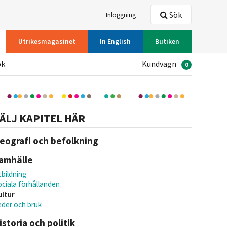
Sök
Inloggning
Utrikesmagasinet
In English
Butiken
ök
Kundvagn
0
ÄLJ KAPITEL HÄR
eografi och befolkning
amhälle
bildning
ociala förhållanden
ultur
eder och bruk
istoria och politik