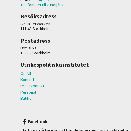
Telefontider till kundtjänst
Besöksadress
Amiralitetsbacken 1
111 49 Stockholm
Postadress
Box 3163
103 63 Stockholm
Utrikespolitiska institutet
Om UI
Kontakt
Presskontakt
Personal
Butiken
Facebook
Följ oss på Facebook! Där delar vi med oss av aktuella