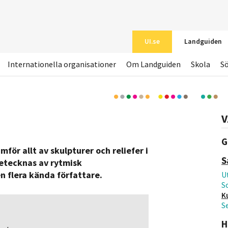
UI.se
Landguiden
Internationella organisationer
Om Landguiden
Skola
S
V
G
för allt av skulpturer och reliefer i
S
etecknas av rytmisk
n flera kända författare.
Ut
S
K
S
H