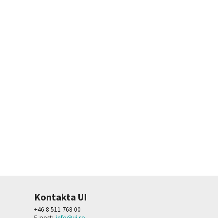
Kontakta UI
+46 8 511 768 00
E-post:
info@ui.se