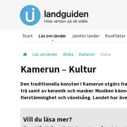
Hoppa
till
huvudinnehållet
Start
Läs om länder
Jämför länder
Konflikter
Läs om länder
Afrika
Kamerun
Kultur
Kamerun – Kultur
Den traditionella konsten i Kamerun utgörs fram
trä samt av keramik och masker. Musiken känn
flerstämmighet och växelsång. Landet har äve
Vill du läsa mer?