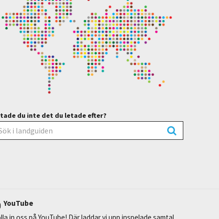
tade du inte det du letade efter?
YouTube
lla in oss på YouTube! Där laddar vi upp inspelade samtal