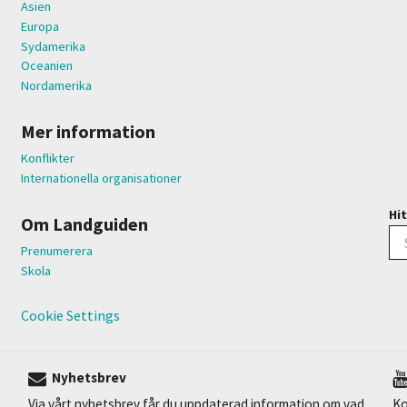
Asien
Europa
Sydamerika
Oceanien
Nordamerika
Mer information
Konflikter
Internationella organisationer
Hit
Om Landguiden
Prenumerera
Skola
Cookie Settings
Nyhetsbrev
Via vårt nyhetsbrev får du uppdaterad information om vad
Ko