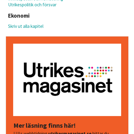
Utrikespolitik och försvar
Ekonomi
Skriv ut alla kapitel
Mer läsning finns här!
I UI:s webbtidning
utrikesmagasinet.se
hittar du