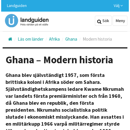
Hoppa
Landguiden
Välj
till
huvudinnehållet
Sök
Meny
Läs om länder
Afrika
Ghana
Modern historia
Ghana – Modern historia
Ghana blev självständigt 1957, som första
brittiska koloni i Afrika söder om Sahara.
Självständighetskampens ledare Kwame Nkrumah
var landets första premiärminister och från 1960,
då Ghana blev en republik, den första
presidenten. Nkrumahs socialistiska politik
slutade i ekonomiskt misslyckande. Han avsattes i
en militärkupp 1966 varpå militärregimer styrde