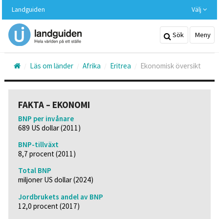
Hoppa
Landguiden
Välj
till
huvudinnehållet
Sök
Meny
Läs om länder
Afrika
Eritrea
Ekonomisk översikt
FAKTA – EKONOMI
BNP per invånare
689 US dollar (2011)
BNP-tillväxt
8,7 procent (2011)
Total BNP
miljoner US dollar (2024)
Jordbrukets andel av BNP
12,0 procent (2017)