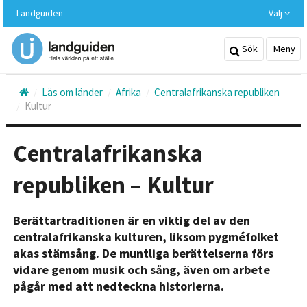
Hoppa
Landguiden
Välj
till
huvudinnehållet
Sök
Meny
Läs om länder
Afrika
Centralafrikanska republiken
Kultur
Centralafrikanska
republiken – Kultur
Berättartraditionen är en viktig del av den
centralafrikanska kulturen, liksom pygméfolket
akas stämsång. De muntliga berättelserna förs
vidare genom musik och sång, även om arbete
pågår med att nedteckna historierna.