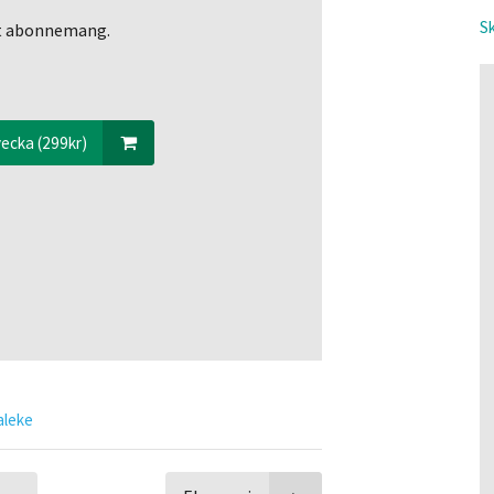
Sk
ett abonnemang.
ecka (299kr)
aleke