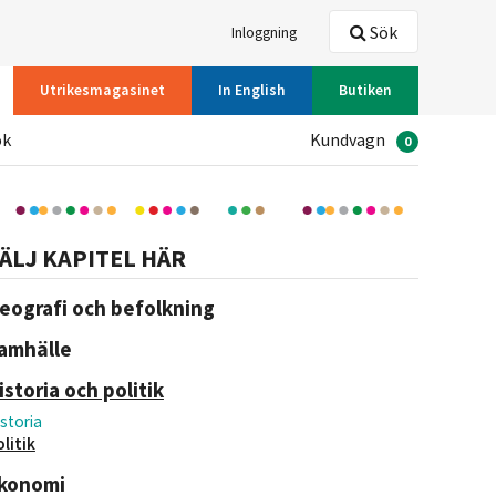
Sök
Inloggning
Utrikesmagasinet
In English
Butiken
ök
Kundvagn
0
ÄLJ KAPITEL HÄR
eografi och befolkning
amhälle
istoria och politik
storia
litik
konomi