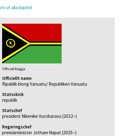
riv ut alla kapitel
Officiell flagga
Officiellt namn
Ripablik blong Vanuatu/ Republiken Vanuatu
Statsskick
republik
Statschef
president Nikenike Vurobaravu (2022–)
Regeringschef
premiärminister Jotham Napat (2025–)