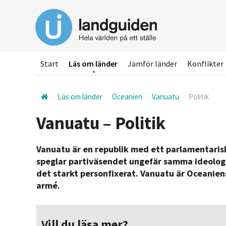
Hoppa
till
huvudinnehållet
Start
Läs om länder
Jämför länder
Konflikter
Läs om länder
Oceanien
Vanuatu
Politik
Vanuatu – Politik
Vanuatu är en republik med ett parlamentarisk
speglar partiväsendet ungefär samma ideologie
det starkt personfixerat. Vanuatu är Oceaniens
armé.
Vill du läsa mer?