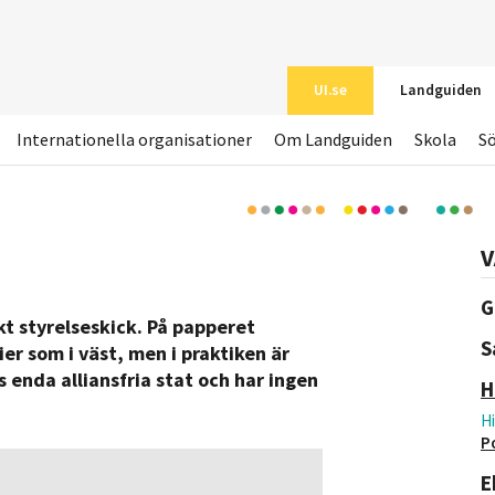
UI.se
Landguiden
Internationella organisationer
Om Landguiden
Skola
S
V
G
t styrelseskick. På papperet
S
r som i väst, men i praktiken är
 enda alliansfria stat och har ingen
H
Hi
Po
E