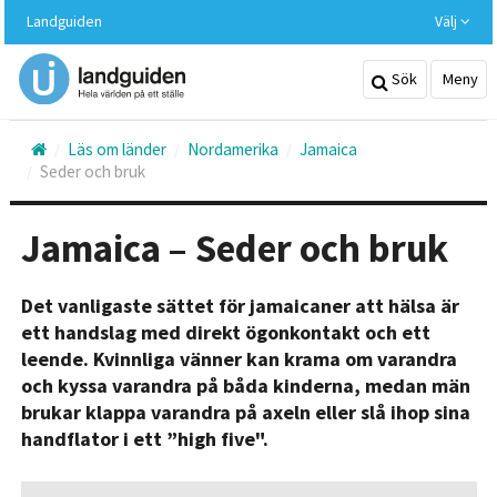
Hoppa
Landguiden
Välj
till
huvudinnehållet
Sök
Meny
Läs om länder
Nordamerika
Jamaica
Seder och bruk
Jamaica – Seder och bruk
Det vanligaste sättet för jamaicaner att hälsa är
ett handslag med direkt ögonkontakt och ett
leende. Kvinnliga vänner kan krama om varandra
och kyssa varandra på båda kinderna, medan män
brukar klappa varandra på axeln eller slå ihop sina
handflator i ett ”high five".