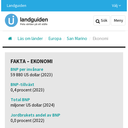
Hoppa
Landguiden
Välj
till
huvudinnehållet
Sök
Meny
Läs om länder
Europa
San Marino
Ekonomi
FAKTA – EKONOMI
BNP per invånare
59 880 US dollar (2023)
BNP-tillväxt
0,4 procent (2023)
Total BNP
miljoner US dollar (2024)
Jordbrukets andel av BNP
0,0 procent (2022)