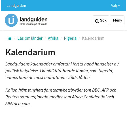
Hoppa
Landguiden
Välj
till
huvudinnehållet
Sök
Meny
Läs om länder
Afrika
Nigeria
Kalendarium
Kalendarium
Landguidens kalendarier omfattar i första hand händelser av
politisk betydelse. I konfliktdrabbade länder, som Nigeria,
nämns bara de mest omfattande våldsdåden.
Källor: främst nyhetstjänster/nyhetsbyråer som BBC, AFP och
Reuters samt regionala medier som Africa Confidential och
AllAfrica.com.