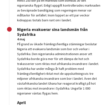
minst 100 dör på en marknad som bombas av det
nigerianska flyget. Enligt uppgift kontrollerades marknaden
av beväpnade banditgäng som regeringen menar var
måltavlor för anfallet. Inom loppet av ett par veckor
kidnappas tiotals barn runt om i landet.
Nigeria evakuerar sina landsmän från
Sydafrika
4 maj
På grund av ökade främlingsfientliga stämningar beslutar
Nigeria att evakuera landsmän som bor och verkar i
Sydafrika. Den nigerianska administrationen anser att
Sydafrika borde göra mer för att dämpa de hot och
trakasserier som riktas mot afrikanska invandrare i landet.
Sydafrika har under många år haft problem med
främlingsfientlighet riktat mot de uppskattningsvis tre
miljoner afrikanska invandrare som bor i landet. Även det
västafrikanska landet Ghana har reagerat kraftigt på hot
som riktas mot invandrare i Sydafrika. Ungefär 1 000
nigerianer väntas flygas hem.
April