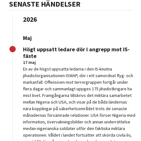
SENASTE HÄNDELSER
2026
Maj
Högt uppsatt ledare dör i angrepp mot IS-
fäste
17 maj
En av de högst uppsatta ledarna i den IS-knutna
jihadistorganisationen ISWAP, dör i ett samordnat flyg- och
markanfall. Offensiven mot terrorgruppen fortgår under
flera dagar och sammanlagt uppges 175 jihadistkrigare ha
mist livet. Framgångarna tillskrivs det militära samarbetet
mellan Nigeria och USA, och visar på de båda ländernas
nära kopplingar på säkerhetsområdet trots de senaste
månadernas försämrade relationer. USA förser Nigeria med
information, övervakningsbilder och annan underrättelse
medan nigerianska soldater utför den faktiska militära
operationen. Våldet i landet fortsätter att skörda civila liv,