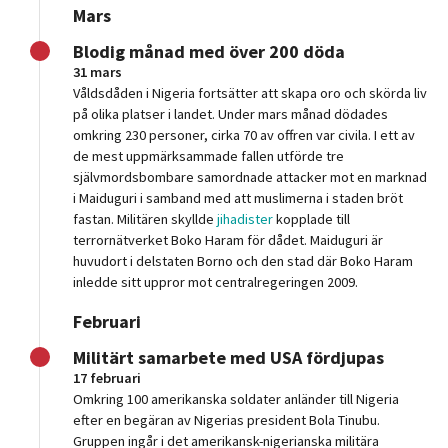
Mars
Blodig månad med över 200 döda
31 mars
Våldsdåden i Nigeria fortsätter att skapa oro och skörda liv
på olika platser i landet. Under mars månad dödades
omkring 230 personer, cirka 70 av offren var civila. I ett av
de mest uppmärksammade fallen utförde tre
självmordsbombare samordnade attacker mot en marknad
i Maiduguri i samband med att muslimerna i staden bröt
fastan. Militären skyllde
jihadister
kopplade till
terrornätverket Boko Haram för dådet. Maiduguri är
huvudort i delstaten Borno och den stad där Boko Haram
inledde sitt uppror mot centralregeringen 2009.
Februari
Militärt samarbete med USA fördjupas
17 februari
Omkring 100 amerikanska soldater anländer till Nigeria
efter en begäran av Nigerias president Bola Tinubu.
Gruppen ingår i det amerikansk-nigerianska militära