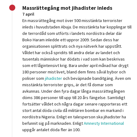
Massrättegång mot jihadister inleds
7 april
En massrättegång mot över 500 misstänkta terrorister
inleds i huvudstaden Abuja. De misstänkta har kopplingar till
de terrordåd som utförts i landets nordöstra delar där
Boko Haram inledde ett uppror 2009. Sedan dess har
organisationen splittrats och nya nätverk har uppstått.
Våldet har också spridits till andra delar av landet och
tusentals människor har dödats i vad som kan beskrivas
som ett lågintensivt krig. Bara under april månad har drygt
180 personer mist livet, bland dem finns såväl bybor och
poliser som
jihadister
och beväpnade banditgäng. Även om
misstänkta terrorister grips, är det få domar som
avkunnas. Under den fyra dagar långa massrättegången
döms 386 personer till upp till 20 års fängelse. Samtidigt
fortsätter våldet och några dagar senare rapporteras ett
stort antal döda civila då militären bombar en markand i
nordöstra Nigeria. Enligt en talesperson ska jihadister ha
befunnit sig på marknaden. Enligt
Amnesty International
uppgår antalet döda fler än 100.