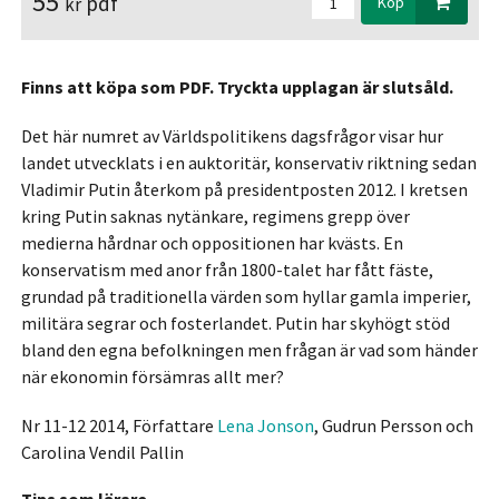
55
pdf
kr
Köp
Finns att köpa som PDF. Tryckta upplagan är slutsåld.
Det här numret av Världspolitikens dagsfrågor visar hur
landet utvecklats i en auktoritär, konservativ riktning sedan
Vladimir Putin återkom på presidentposten 2012. I kretsen
kring Putin saknas nytänkare, regimens grepp över
medierna hårdnar och oppositionen har kvästs. En
konservatism med anor från 1800-talet har fått fäste,
grundad på traditionella värden som hyllar gamla imperier,
militära segrar och fosterlandet. Putin har skyhögt stöd
bland den egna befolkningen men frågan är vad som händer
när ekonomin försämras allt mer?
Nr 11-12 2014, Författare
Lena Jonson
, Gudrun Persson och
Carolina Vendil Pallin
Tips som lärare