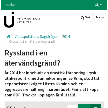
Hoppa
Butiken
Välj
till
huvudinnehållet
Sök
Meny
Världspolitikens Dagsfrågor
2014
Ryssland i en återvändsgränd?
Ryssland i en
återvändsgränd?
År 2014 har inneburit en drastisk förändring i rysk
utrikespolitik med annekteringen av Krim, stöd till
separatister i kriget i östra Ukraina och en
aggressivare hållning i närområdet. Finns att köpa
som PDF. Tryckta upplagan är slutsåld.