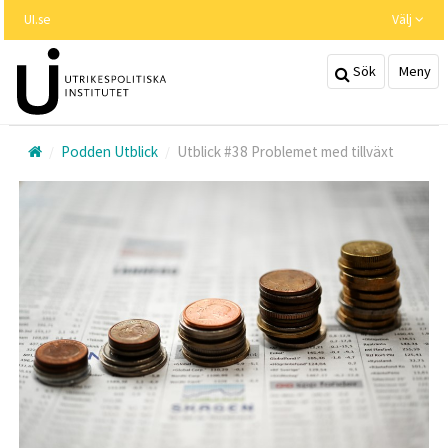
Hoppa
UI.se
Välj
till
huvudinnehållet
Sök
Meny
Podden Utblick
Utblick #38 Problemet med tillväxt