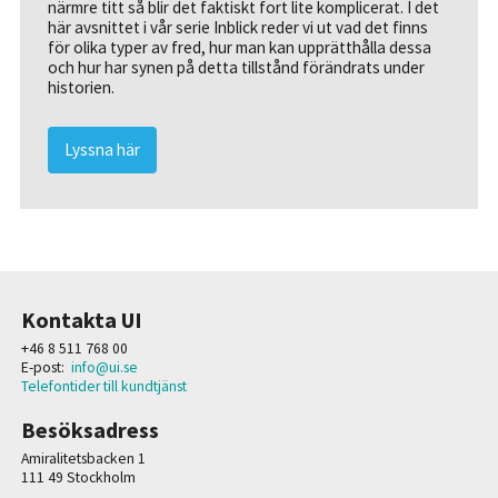
närmre titt så blir det faktiskt fort lite komplicerat. I det
här avsnittet i vår serie Inblick reder vi ut vad det finns
för olika typer av fred, hur man kan upprätthålla dessa
och hur har synen på detta tillstånd förändrats under
historien.
Lyssna här
Kontakta UI
+46 8 511 768 00
E-post:
info@ui.se
Telefontider till kundtjänst
Besöksadress
Amiralitetsbacken 1
111 49 Stockholm