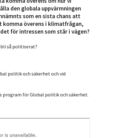
söka komma överens om hur vi
ålla den globala uppvärmningen
mnämnts som en sista chans att
att komma överens i klimatfrågan,
 det för intressen som står i vägen?
li så politiserat?
obal politik och säkerhet och vid
s program för Global politik och säkerhet.