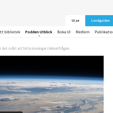
UI.se
Landguiden
tt bibliotek
Podden Utblick
Boka UI
Medlem
Publikati
 det svårt att hitta lösningar i klimatfrågan