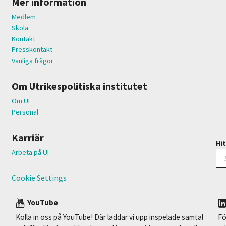
Mer information
Medlem
Skola
Kontakt
Presskontakt
Vanliga frågor
Om Utrikespolitiska institutet
Om UI
Personal
Karriär
Hit
Arbeta på UI
Cookie Settings
YouTube
Kolla in oss på YouTube! Där laddar vi upp inspelade samtal
Fö