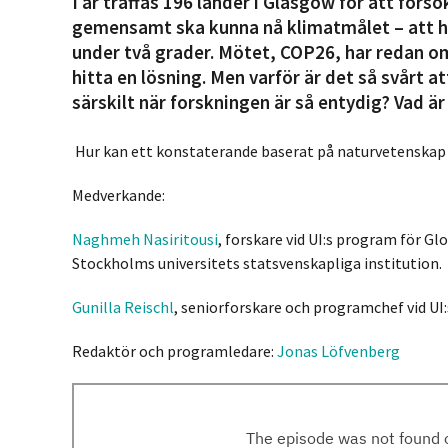
I år träffas 196 länder i Glasgow för att för
gemensamt ska kunna nå klimatmålet – att h
under två grader. Mötet, COP26, har redan o
hitta en lösning. Men varför är det så svårt 
särskilt när forskningen är så entydig? Vad är
Hur kan ett konstaterande baserat på naturvetenskap b
Medverkande:
Naghmeh Nasiritousi
, forskare vid UI:s program för Gl
Stockholms universitets statsvenskapliga institution.
Gunilla Reischl
, seniorforskare och programchef vid UI:
Redaktör och programledare:
Jonas Löfvenberg