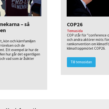
nekarna – så
COP26
ten
Temasida
COP står för "conference of
och andra aktörer möts för
t, kön och kärnfamiljen
ramkonvention om klimatför
rrörelsen och de
klimattoppmötet COP26.
t. Ett exempel är hur de
Men hur går det egentligen
 och vad som är åsikter
Till temasidan