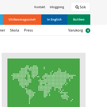
Sök
Kontakt
Inloggning
Utrikesmagasinet
In English
Butiken
oner
Skola
Press
Varukorg
0