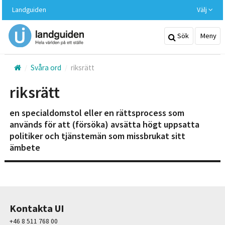
Hoppa
Landguiden
Välj
till
huvudinnehållet
Sök
Meny
Svåra ord
riksrätt
riksrätt
en specialdomstol eller en rättsprocess som
används för att (försöka) avsätta högt uppsatta
politiker och tjänstemän som missbrukat sitt
ämbete
Kontakta UI
+46 8 511 768 00