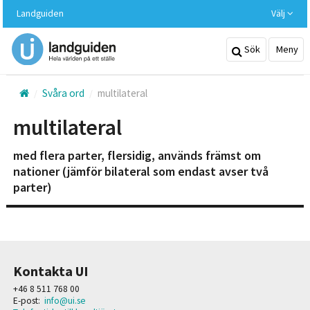
Hoppa
Landguiden
Välj
till
huvudinnehållet
Sök
Meny
Svåra ord
multilateral
multilateral
med flera parter, flersidig, används främst om
nationer (jämför bilateral som endast avser två
parter)
Kontakta UI
+46 8 511 768 00
E-post:
info@ui.se