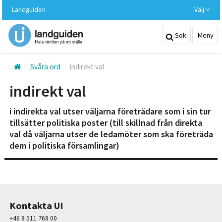
Hoppa
Landguiden
Välj
till
huvudinnehållet
Sök
Meny
Svåra ord
indirekt val
indirekt val
i indirekta val utser väljarna företrädare som i sin tur
tillsätter politiska poster (till skillnad från direkta
val då väljarna utser de ledamöter som ska företräda
dem i politiska församlingar)
Kontakta UI
+46 8 511 768 00