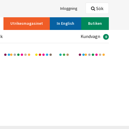
Sök
Inloggning
Utrikesmagasinet
In English
Butiken
ök
Kundvagn
0