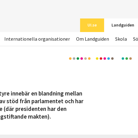
UI.se
Landguiden
Internationella organisationer
Om Landguiden
Skola
S
styre innebär en blandning mellan
av stöd från parlamentet och har
e (där presidenten har den
gstiftande makten).