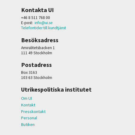
Kontakta UI
+46 8 511 768 00
E-post:
info@ui.se
Telefontider till kundtjänst
Besöksadress
Amiralitetsbacken 1
111 49 Stockholm
Postadress
Box 3163
103 63 Stockholm
Utrikespolitiska institutet
Om UI
Kontakt
Presskontakt
Personal
Butiken