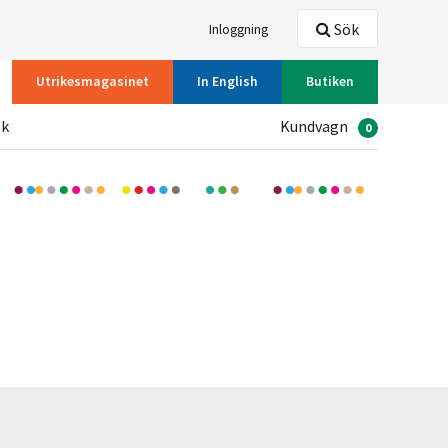
Sök
Inloggning
Utrikesmagasinet
In English
Butiken
ök
Kundvagn
0