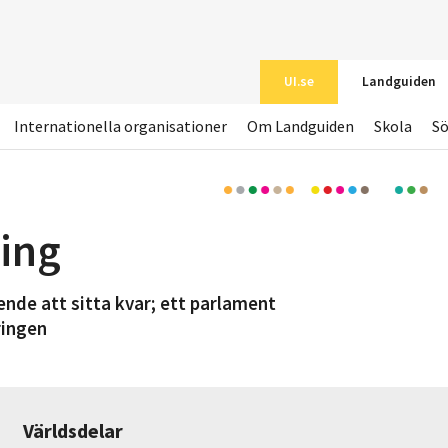
UI.se
Landguiden
Internationella organisationer
Om Landguiden
Skola
S
ing
nde att sitta kvar; ett parlament
ringen
Världsdelar