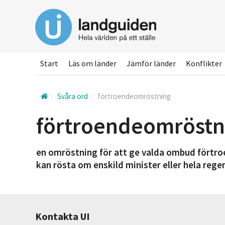
Hoppa
till
huvudinnehållet
Start
Läs om länder
Jämför länder
Konflikter
Svåra ord
förtroendeomröstning
förtroendeomröstn
en omröstning för att ge valda ombud förtroe
kan rösta om enskild minister eller hela rege
Kontakta UI