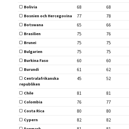
68
68
Bolivia
77
78
Bosnien och Hercegovina
65
66
Botswana
75
76
Brasilien
75
75
Brunei
75
75
Bulgarien
60
60
Burkina Faso
61
62
Burundi
45
52
Centralafrikanska
republiken
81
81
Chile
76
77
Colombia
80
80
Costa Rica
82
82
Cypern
81
81
Danmark