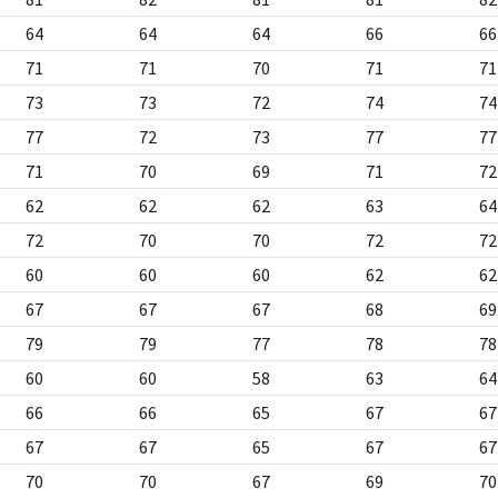
64
64
64
66
66
71
71
70
71
71
73
73
72
74
74
77
72
73
77
77
71
70
69
71
72
62
62
62
63
64
72
70
70
72
72
60
60
60
62
62
67
67
67
68
69
79
79
77
78
78
60
60
58
63
64
66
66
65
67
67
67
67
65
67
67
70
70
67
69
70