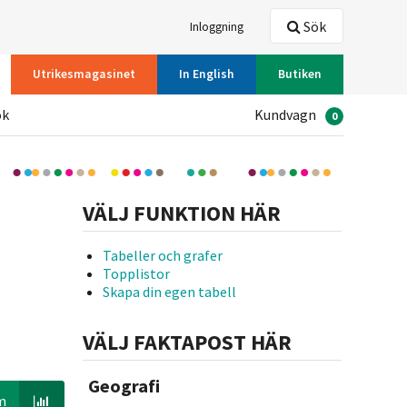
Sök
Inloggning
Utrikesmagasinet
In English
Butiken
ök
Kundvagn
0
VÄLJ FUNKTION HÄR
Tabeller och grafer
Topplistor
Skapa din egen tabell
VÄLJ FAKTAPOST HÄR
Geografi
m