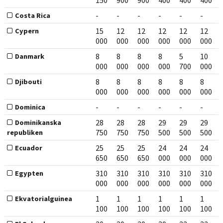
150
900
900
400
400
400
-
-
-
-
-
-
Costa Rica
15
12
12
12
12
12
Cypern
000
000
000
000
000
000
8
8
8
8
5
10
Danmark
000
000
000
000
700
000
8
8
8
8
8
8
Djibouti
000
000
000
000
000
000
-
-
-
-
-
-
Dominica
28
28
28
29
29
29
Dominikanska
750
750
750
500
500
500
republiken
25
25
25
24
24
24
Ecuador
650
650
650
000
000
000
310
310
310
310
310
310
Egypten
000
000
000
000
000
000
1
1
1
1
1
1
Ekvatorialguinea
100
100
100
100
100
100