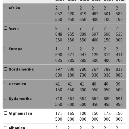
2
1
2
2
2
2
Afrika
052
920
419
463
501
583
550
450
650
400
100
150
8
7
7
7
7
7
Asien
048
955
889
697
596
535
350
550
550
400
150
900
1
1
2
2
2
2
Europa
690
671
047
125
319
411
685
385
885
500
400
700
797
800
780
764
789
817
Nordamerika
830
180
730
830
030
880
41
41
41
40
40
39
Oceanien
150
650
300
050
050
500
710
664
664
664
680
691
Sydamerika
550
600
600
450
450
450
171
165
100
150
172
150
Afghanistan
500
000
000
000
000
000
3
2
2
2
2
2
Albanien