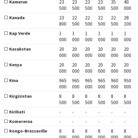
23
23
23
23
35
40
Kamerun
500
500
500
500
500
000
23
22
22
22
22
28
Kanada
800
500
500
500
500
100
1
1
1
1
1
1
Kap Verde
000
000
000
000
000
000
20
20
20
20
20
20
Kazakstan
000
000
000
000
000
000
20
20
20
20
20
20
Kenya
000
000
000
000
000
000
965
965
965
965
960
950
Kina
000
000
000
000
000
000
8
8
8
8
8
8
Kirgizistan
500
500
500
500
500
500
-
-
-
-
-
-
Kiribati
-
-
-
-
-
-
Komorerna
8
8
8
8
8
8
Kongo-Brazzaville
000
000
000
000
000
000