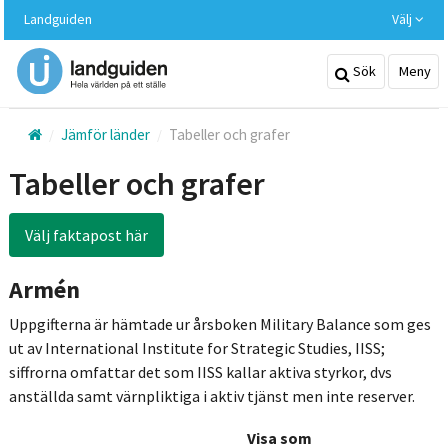
Hoppa
Landguiden
Välj
till
huvudinnehållet
Sök
Meny
Jämför länder
Tabeller och grafer
Tabeller och grafer
Välj faktapost här
Armén
Uppgifterna är hämtade ur årsboken Military Balance som ges
ut av International Institute for Strategic Studies, IISS;
siffrorna omfattar det som IISS kallar aktiva styrkor, dvs
anställda samt värnpliktiga i aktiv tjänst men inte reserver.
Visa som