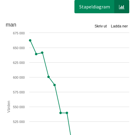
Stapeldiagram
man
Skriv ut
Ladda ner
675 000
650 000
625 000
600 000
575 000
Värden
550 000
525 000