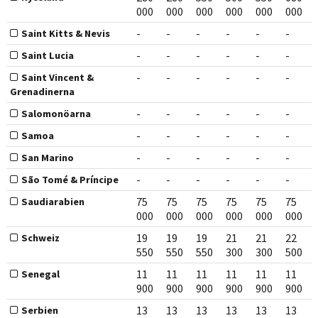
000
000
000
000
000
000
-
-
-
-
-
-
Saint Kitts & Nevis
-
-
-
-
-
-
Saint Lucia
-
-
-
-
-
-
Saint Vincent &
Grenadinerna
-
-
-
-
-
-
Salomonöarna
-
-
-
-
-
-
Samoa
-
-
-
-
-
-
San Marino
-
-
-
-
-
-
São Tomé & Príncipe
75
75
75
75
75
75
Saudiarabien
000
000
000
000
000
000
19
19
19
21
21
22
Schweiz
550
550
550
300
300
500
11
11
11
11
11
11
Senegal
900
900
900
900
900
900
13
13
13
13
13
13
Serbien