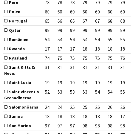
78
78
78
79
79
79
79
Peru
60
60
60
60
60
60
60
Polen
65
66
66
67
67
68
68
Portugal
99
99
99
99
99
99
99
Qatar
54
54
54
54
54
55
55
Rumänien
17
17
17
18
18
18
18
Rwanda
74
75
75
75
75
75
76
Ryssland
31
31
31
31
31
31
31
Saint Kitts &
Nevis
19
19
19
19
19
19
19
Saint Lucia
52
53
53
53
54
54
55
Saint Vincent &
Grenadinerna
24
24
25
25
26
26
26
Salomonöarna
18
18
18
18
18
18
17
Samoa
97
97
97
98
98
98
98
San Marino