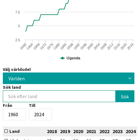
7,5
5
2,5
2000
1964
2008
1972
2016
1980
2024
1988
1996
1960
2004
1968
2012
1976
2020
1984
1992
Uganda
Välj världsdel
Världen
Sök land
Från
Till
2018
2019
2020
2021
2022
2023
2024
Land