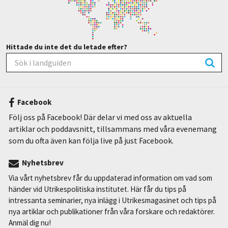
Hittade du inte det du letade efter?
Facebook
Följ oss på Facebook! Där delar vi med oss av aktuella
artiklar och poddavsnitt, tillsammans med våra evenemang
som du ofta även kan följa live på just Facebook.
Nyhetsbrev
Via vårt nyhetsbrev får du uppdaterad information om vad som
händer vid Utrikespolitiska institutet. Här får du tips på
intressanta seminarier, nya inlägg i Utrikesmagasinet och tips på
nya artiklar och publikationer från våra forskare och redaktörer.
Anmäl dig nu!