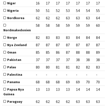
16
17
17
17
17
17
17
Niger
50
51
52
53
54
54
55
Nigeria
62
62
62
63
63
63
64
Nordkorea
58
58
58
59
59
59
60
Nordmakedonien
82
83
83
83
84
84
84
Norge
87
87
87
87
87
87
87
Nya Zeeland
85
85
86
87
88
88
89
Oman
37
37
37
37
38
38
38
Pakistan
80
80
81
81
82
82
83
Palau
-
-
-
-
-
-
-
Palestina
68
68
68
69
69
70
70
Panama
13
13
13
13
14
14
14
Papua Nya
Guinea
62
62
62
62
63
63
63
Paraguay