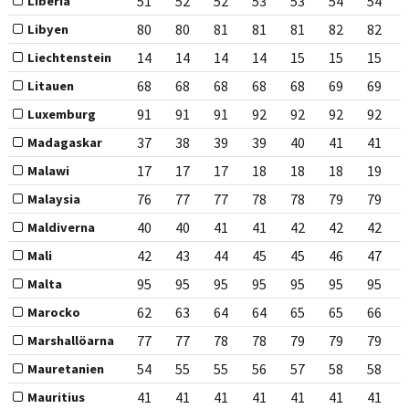
51
52
52
53
53
54
54
Liberia
80
80
81
81
81
82
82
Libyen
14
14
14
14
15
15
15
Liechtenstein
68
68
68
68
68
69
69
Litauen
91
91
91
92
92
92
92
Luxemburg
37
38
39
39
40
41
41
Madagaskar
17
17
17
18
18
18
19
Malawi
76
77
77
78
78
79
79
Malaysia
40
40
41
41
42
42
42
Maldiverna
42
43
44
45
45
46
47
Mali
95
95
95
95
95
95
95
Malta
62
63
64
64
65
65
66
Marocko
77
77
78
78
79
79
79
Marshallöarna
54
55
55
56
57
58
58
Mauretanien
41
41
41
41
41
41
41
Mauritius