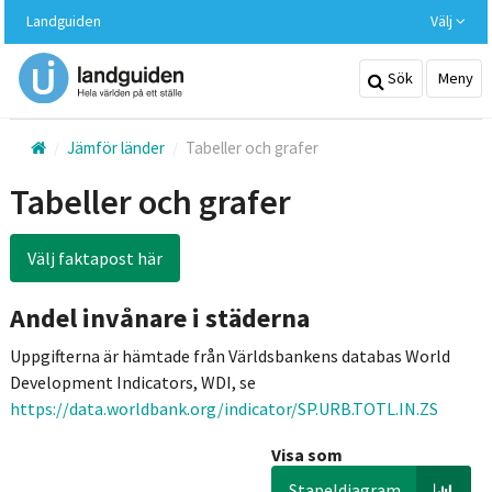
Hoppa
Landguiden
Välj
till
huvudinnehållet
Sök
Meny
Jämför länder
Tabeller och grafer
Tabeller och grafer
Välj faktapost här
Andel invånare i städerna
Uppgifterna är hämtade från Världsbankens databas World
Development Indicators, WDI, se
https://data.worldbank.org/indicator/SP.URB.TOTL.IN.ZS
Visa som
Stapeldiagram