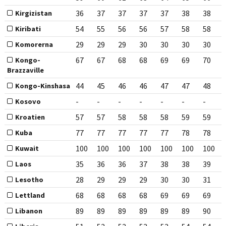
36
37
37
37
37
38
38
Kirgizistan
54
55
56
56
57
58
58
Kiribati
29
29
29
30
30
30
30
Komorerna
67
67
68
68
69
69
70
Kongo-
Brazzaville
44
45
46
46
47
47
48
Kongo-Kinshasa
-
-
-
-
-
-
-
Kosovo
57
57
58
58
58
59
59
Kroatien
77
77
77
77
77
78
78
Kuba
100
100
100
100
100
100
100
Kuwait
35
36
36
37
38
38
39
Laos
28
29
29
29
30
30
31
Lesotho
68
68
68
68
69
69
69
Lettland
89
89
89
89
89
89
90
Libanon