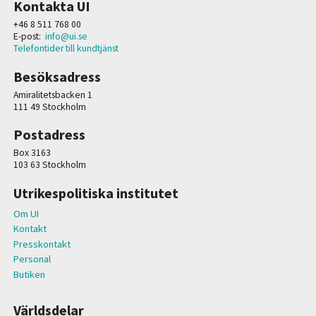
Kontakta UI
+46 8 511 768 00
E-post:
info@ui.se
Telefontider till kundtjänst
Besöksadress
Amiralitetsbacken 1
111 49 Stockholm
Postadress
Box 3163
103 63 Stockholm
Utrikespolitiska institutet
Om UI
Kontakt
Presskontakt
Personal
Butiken
Världsdelar