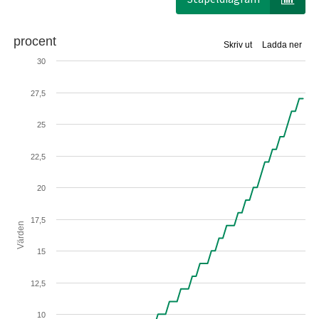
procent
Skriv ut
Ladda ner
30
27,5
25
22,5
20
17,5
Värden
15
12,5
10