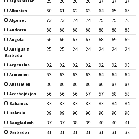
25
26
26
26
27
27
27
Afghanistan
60
61
62
63
64
65
65
Albanien
73
73
74
74
75
75
76
Algeriet
88
88
88
88
88
88
88
Andorra
66
66
67
67
68
69
69
Angola
25
25
24
24
24
24
24
Antigua &
Barbuda
92
92
92
92
92
92
93
Argentina
63
63
63
63
64
64
64
Armenien
86
86
86
86
86
87
87
Australien
56
56
56
57
57
58
58
Azerbajdzjan
83
83
83
83
83
84
84
Bahamas
89
89
90
90
90
90
90
Bahrain
37
37
38
39
40
40
41
Bangladesh
31
31
31
31
31
31
32
Barbados