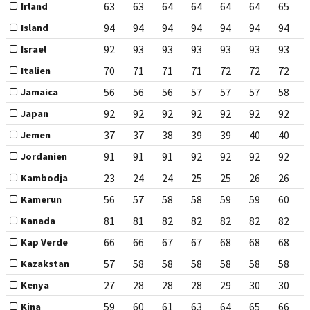
63
63
64
64
64
64
65
Irland
94
94
94
94
94
94
94
Island
92
93
93
93
93
93
93
Israel
70
71
71
71
72
72
72
Italien
56
56
56
57
57
57
58
Jamaica
92
92
92
92
92
92
92
Japan
37
37
38
39
39
40
40
Jemen
91
91
91
92
92
92
92
Jordanien
23
24
24
25
25
26
26
Kambodja
56
57
58
58
59
59
60
Kamerun
81
81
82
82
82
82
82
Kanada
66
66
67
67
68
68
68
Kap Verde
57
58
58
58
58
58
58
Kazakstan
27
28
28
28
29
30
30
Kenya
59
60
61
63
64
65
66
Kina