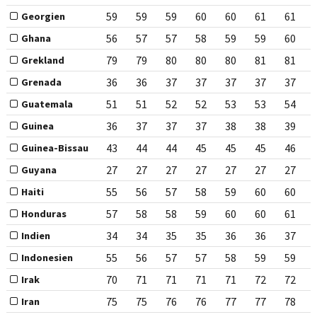
59
59
59
60
60
61
61
Georgien
56
57
57
58
59
59
60
Ghana
79
79
80
80
80
81
81
Grekland
36
36
37
37
37
37
37
Grenada
51
51
52
52
53
53
54
Guatemala
36
37
37
37
38
38
39
Guinea
43
44
44
45
45
45
46
Guinea-Bissau
27
27
27
27
27
27
27
Guyana
55
56
57
58
59
60
60
Haiti
57
58
58
59
60
60
61
Honduras
34
34
35
35
36
36
37
Indien
55
56
57
57
58
59
59
Indonesien
70
71
71
71
71
72
72
Irak
75
75
76
76
77
77
78
Iran