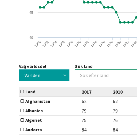
45
40
1966
1978
1968
1980
1970
1982
1960
1972
198
1962
1974
1964
1976
Välj världsdel
Sök land
Världen
2017
2018
Land
62
62
Afghanistan
79
79
Albanien
75
76
Algeriet
84
84
Andorra