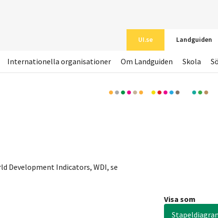
UI.se
Landguiden
Internationella organisationer
Om Landguiden
Skola
S
ld Development Indicators, WDI, se
Visa som
Stapeldiagra