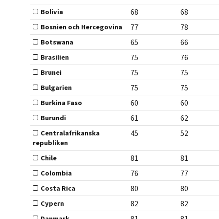
68
68
Bolivia
77
78
Bosnien och Hercegovina
65
66
Botswana
75
76
Brasilien
75
75
Brunei
75
75
Bulgarien
60
60
Burkina Faso
61
62
Burundi
45
52
Centralafrikanska
republiken
81
81
Chile
76
77
Colombia
80
80
Costa Rica
82
82
Cypern
81
81
Danmark