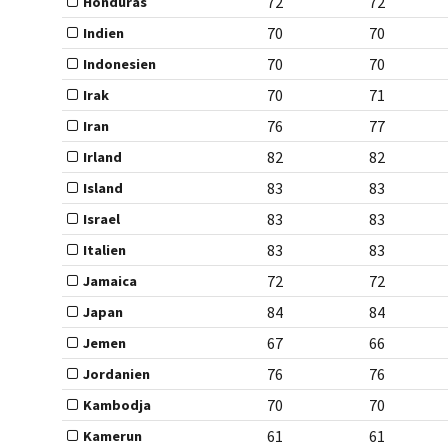
72
72
Honduras
70
70
Indien
70
70
Indonesien
70
71
Irak
76
77
Iran
82
82
Irland
83
83
Island
83
83
Israel
83
83
Italien
72
72
Jamaica
84
84
Japan
67
66
Jemen
76
76
Jordanien
70
70
Kambodja
61
61
Kamerun