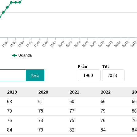
1990
2002
2014
1992
2004
2016
1994
2006
201
4
1996
2008
1986
1998
2010
1988
2000
2012
Uganda
Från
Till
2019
2020
2021
2022
20
63
61
60
66
66
79
78
77
79
80
76
73
75
76
76
84
79
82
84
84