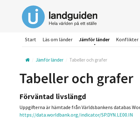
Hoppa
till
huvudinnehållet
Start
Läs om länder
Jämför länder
Konflikter
Jämför länder
Tabeller och grafer
Tabeller och grafer
Förväntad livslängd
Uppgifterna är hämtade från Världsbankens databas Wor
https://data.worldbank.org/indicator/SP.DYN.LE00.IN