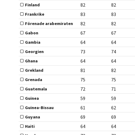
82
82
Finland
83
83
Frankrike
82
82
Förenade arabemiraten
67
67
Gabon
64
64
Gambia
73
74
Georgien
64
64
Ghana
81
82
Grekland
75
75
Grenada
72
71
Guatemala
59
59
Guinea
61
62
Guinea-Bissau
69
69
Guyana
64
64
Haiti