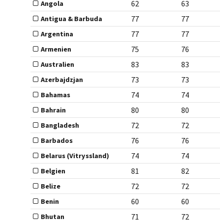
62
63
Angola
77
77
Antigua & Barbuda
77
77
Argentina
75
76
Armenien
83
83
Australien
73
73
Azerbajdzjan
74
74
Bahamas
80
80
Bahrain
72
72
Bangladesh
76
76
Barbados
74
74
Belarus (Vitryssland)
81
82
Belgien
72
72
Belize
60
60
Benin
71
72
Bhutan