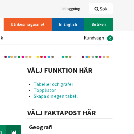
Sök
Inloggning
Utrikesmagasinet
In English
Butiken
ök
Kundvagn
0
VÄLJ FUNKTION HÄR
Tabeller och grafer
Topplistor
Skapa din egen tabell
VÄLJ FAKTAPOST HÄR
Geografi
m