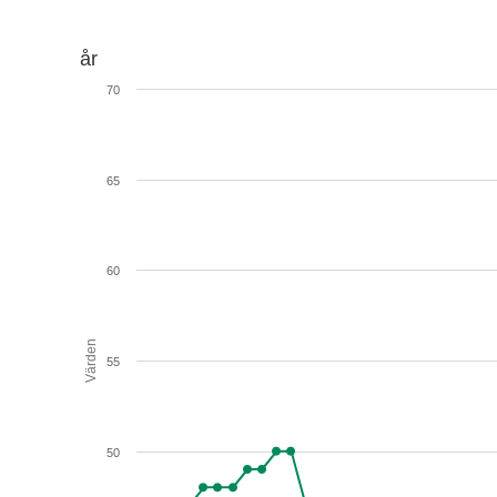
år
70
65
60
Värden
55
50