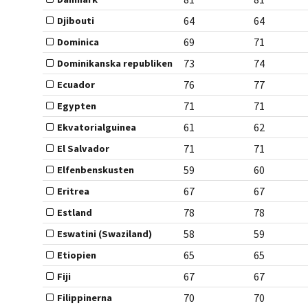
64
64
Djibouti
69
71
Dominica
73
74
Dominikanska republiken
76
77
Ecuador
71
71
Egypten
61
62
Ekvatorialguinea
71
71
El Salvador
59
60
Elfenbenskusten
67
67
Eritrea
78
78
Estland
58
59
Eswatini (Swaziland)
65
65
Etiopien
67
67
Fiji
70
70
Filippinerna