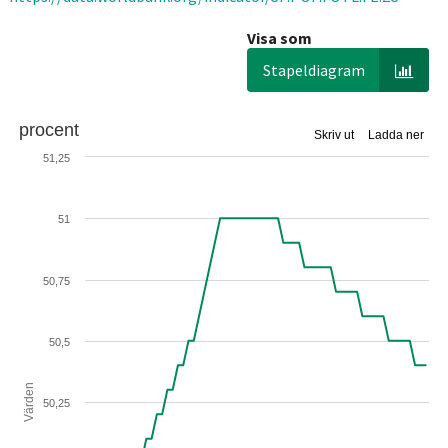
Visa som
Stapeldiagram
procent
Skriv ut
Ladda ner
51,25
51
50,75
50,5
Värden
50,25