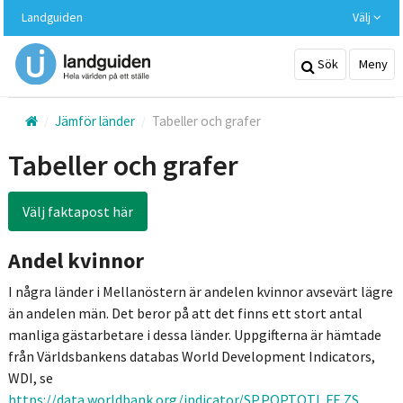
Hoppa
Landguiden
Välj
till
huvudinnehållet
Sök
Meny
Jämför länder
Tabeller och grafer
Tabeller och grafer
Välj faktapost här
Andel kvinnor
I några länder i Mellanöstern är andelen kvinnor avsevärt lägre
än andelen män. Det beror på att det finns ett stort antal
manliga gästarbetare i dessa länder. Uppgifterna är hämtade
från Världsbankens databas World Development Indicators,
WDI, se
https://data.worldbank.org/indicator/SP.POP.TOTL.FE.ZS