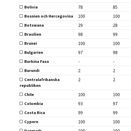
78
85
Bolivia
100
100
Bosnien och Hercegovina
29
28
Botswana
98
99
Brasilien
100
100
Brunei
97
98
Bulgarien
-
-
Burkina Faso
2
2
Burundi
2
2
Centralafrikanska
republiken
100
100
Chile
93
97
Colombia
99
99
Costa Rica
100
100
Cypern
100
100
Danmark