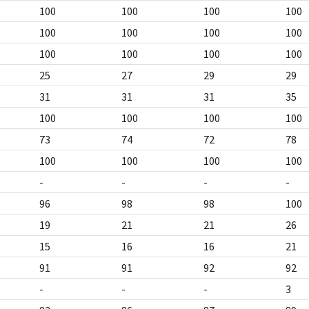
100
100
100
100
100
100
100
100
100
100
100
100
25
27
29
29
31
31
31
35
100
100
100
100
73
74
72
78
100
100
100
100
-
-
-
-
96
98
98
100
19
21
21
26
15
16
16
21
91
91
92
92
-
-
-
3