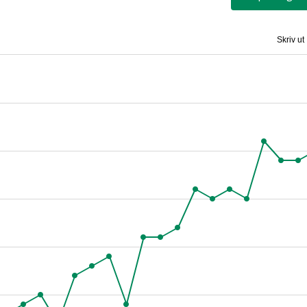
Skriv ut