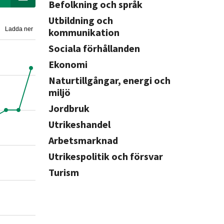
Befolkning och språk
Utbildning och
Ladda ner
kommunikation
Sociala förhållanden
Ekonomi
Naturtillgångar, energi och
miljö
Jordbruk
Utrikeshandel
Arbetsmarknad
Utrikespolitik och försvar
Turism