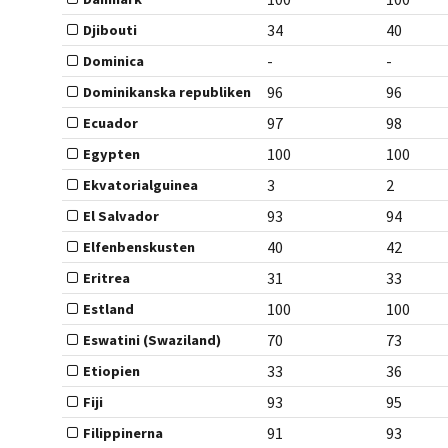
34
40
Djibouti
-
-
Dominica
96
96
Dominikanska republiken
97
98
Ecuador
100
100
Egypten
3
2
Ekvatorialguinea
93
94
El Salvador
40
42
Elfenbenskusten
31
33
Eritrea
100
100
Estland
70
73
Eswatini (Swaziland)
33
36
Etiopien
93
95
Fiji
91
93
Filippinerna