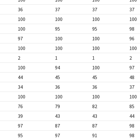
36
37
37
37
100
100
100
100
100
95
95
98
97
100
100
96
100
100
100
100
2
1
1
2
100
94
100
97
44
45
45
48
34
36
36
37
100
100
100
100
76
79
82
85
39
43
43
44
97
87
87
98
95
97
91
98