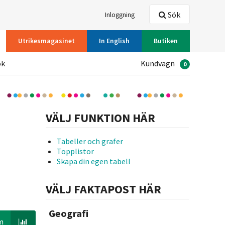
Sök
Inloggning
Utrikesmagasinet
In English
Butiken
ök
Kundvagn
0
VÄLJ FUNKTION HÄR
Tabeller och grafer
Topplistor
Skapa din egen tabell
VÄLJ FAKTAPOST HÄR
Geografi
m