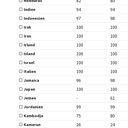
82
80
Honduras
94
94
Indien
97
98
Indonesien
100
100
Irak
100
100
Iran
100
100
Irland
100
100
Island
100
100
Israel
100
100
Italien
96
98
Jamaica
100
100
Japan
-
61
Jemen
99
99
Jordanien
75
80
Kambodja
26
24
Kamerun