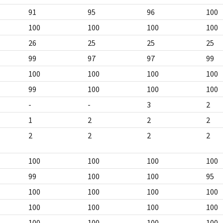
91
95
96
100
100
100
100
100
26
25
25
25
99
97
97
99
100
100
100
100
99
100
100
100
-
-
3
2
1
2
2
2
2
2
2
2
100
100
100
100
99
100
100
95
100
100
100
100
100
100
100
100
100
100
100
100