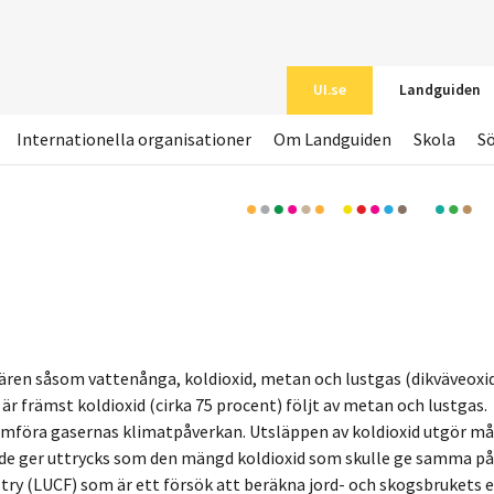
UI.se
Landguiden
Internationella organisationer
Om Landguiden
Skola
S
ren såsom vattenånga, koldioxid, metan och lustgas (dikväveoxid)
r främst koldioxid (cirka 75 procent) följt av metan och lustgas.
jämföra gasernas klimatpåverkan. Utsläppen av koldioxid utgör m
t de ger uttrycks som den mängd koldioxid som skulle ge samma på
try (LUCF) som är ett försök att beräkna jord- och skogsbrukets e