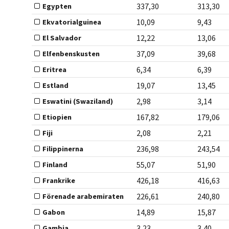
337,30
313,30
Egypten
10,09
9,43
Ekvatorialguinea
12,22
13,06
El Salvador
37,09
39,68
Elfenbenskusten
6,34
6,39
Eritrea
19,07
13,45
Estland
2,98
3,14
Eswatini (Swaziland)
167,82
179,06
Etiopien
2,08
2,21
Fiji
236,98
243,54
Filippinerna
55,07
51,90
Finland
426,18
416,63
Frankrike
226,61
240,80
Förenade arabemiraten
14,89
15,87
Gabon
3,23
3,40
Gambia