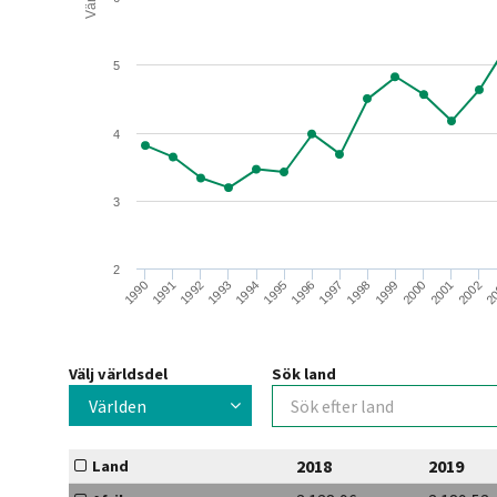
5
4
3
2
1992
1996
2000
1991
1995
1999
2
1990
1994
1998
2002
1993
1997
2001
Välj världsdel
Sök land
Världen
2018
2019
Land