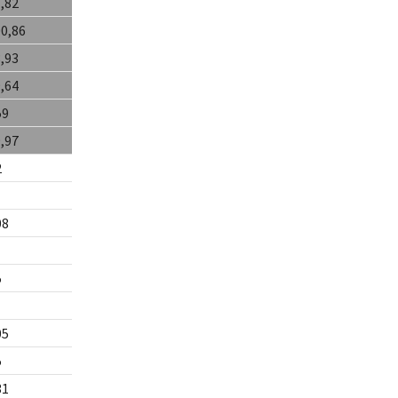
1,82
00,86
8,93
9,64
59
9,97
2
08
5
05
5
31