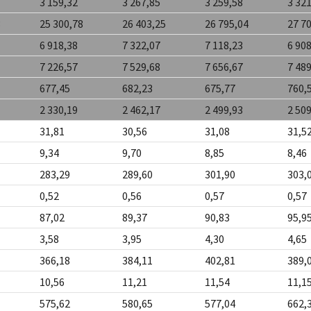
3 159,32
3 267,85
3 259,58
3 32
3
25 300,78
26 403,25
26 795,04
27 7
6 918,38
7 322,07
7 118,23
6 90
7 226,57
7 529,68
7 656,67
7 48
677,45
682,23
675,77
760,
2 330,19
2 462,17
2 499,93
2 50
31,81
30,56
31,08
31,5
9,34
9,70
8,85
8,46
283,29
289,60
301,90
303,
0,52
0,56
0,57
0,57
87,02
89,37
90,83
95,9
3,58
3,95
4,30
4,65
366,18
384,11
402,81
389,
10,56
11,21
11,54
11,1
575,62
580,65
577,04
662,