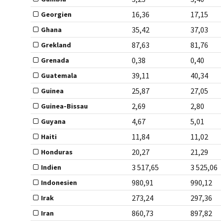
16,36
17,15
Georgien
35,42
37,03
Ghana
87,63
81,76
Grekland
0,38
0,40
Grenada
39,11
40,34
Guatemala
25,87
27,05
Guinea
2,69
2,80
Guinea-Bissau
4,67
5,01
Guyana
11,84
11,02
Haiti
20,27
21,29
Honduras
3 517,65
3 525,06
Indien
980,91
990,12
Indonesien
273,24
297,36
Irak
860,73
897,82
Iran