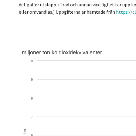
det gäller utsläpp. (Träd och annan växtlighet tar upp k
eller omvandlas.) Uppgifterna är hämtade från
https://
miljoner ton koldioxidekvivalenter
10
9
8
7
Värden
6