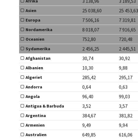
3 138,96
3 189,53
Afrika
25 038,60
25 453,6
Asien
7 506,16
7 319,81
Europa
8 018,07
7 916,65
Nordamerika
752,80
720,48
Oceanien
2 456,25
2 445,51
Sydamerika
30,74
30,92
Afghanistan
10,30
9,88
Albanien
285,42
295,17
Algeriet
0,64
0,63
Andorra
96,40
99,03
Angola
3,52
3,57
Antigua & Barbuda
384,67
381,82
Argentina
9,49
9,94
Armenien
649,85
616,06
Australien