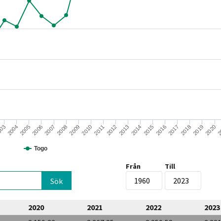
2004
2008
2012
2016
2020
003
2007
2011
2015
2019
2006
2010
2014
2018
2005
2009
2013
2017
2
Togo
Från
Till
2020
2021
2022
2023