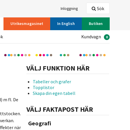
Sök
Inloggning
Utrikesmagasinet
In English
Butiken
ök
Kundvagn
0
VÄLJ FUNKTION HÄR
Tabeller och grafer
Topplistor
Skapa din egen tabell
 m fl. De
VÄLJ FAKTAPOST HÄR
åttstocken.
verkan.
Geografi
ffekter när