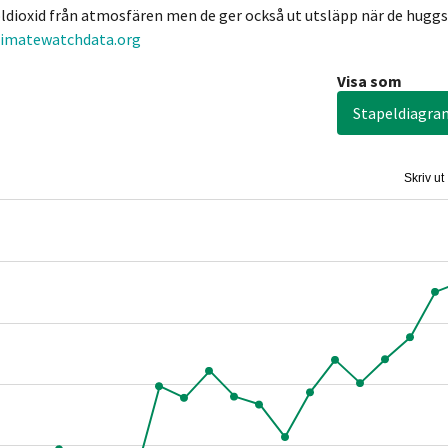
oldioxid från atmosfären men de ger också ut utsläpp när de huggs
climatewatchdata.org
Visa som
Stapeldiagra
Skriv ut