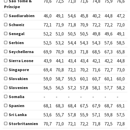
70,6
72,5
71,0
71,6
74,8
75,9
76,6
São Tomé &
Príncipe
46,0
49,1
54,6
45,8
40,2
44,8
47,2
Saudiarabien
72,1
71,9
71,8
70,9
72,2
72,2
72,0
Schweiz
52,2
51,0
50,5
50,5
49,8
49,6
49,1
Senegal
52,5
53,2
54,4
54,3
54,3
57,6
58,5
Serbien
69,9
70,9
69,3
71,8
68,5
67,3
65,8
Seychellerna
43,9
44,1
43,4
43,4
42,1
42,2
44,8
Sierra Leone
69,4
70,8
72,1
70,2
71,6
72,7
73,0
Singapore
59,0
58,7
59,5
60,1
60,7
60,1
60,0
Slovakien
56,5
56,5
57,2
57,8
58,1
57,7
58,2
Slovenien
-
-
-
-
-
-
-
Somalia
68,1
68,3
68,4
67,5
67,9
68,7
69,1
Spanien
53,6
55,7
57,8
55,9
57,1
59,8
57,5
Sri Lanka
70,7
71,0
72,1
72,2
71,8
72,5
72,8
Storbritannien