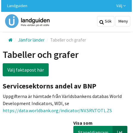
Hoppa
Landguiden
Välj
till
huvudinnehållet
Sök
Meny
Jämför länder
Tabeller och grafer
Tabeller och grafer
Välj faktapost här
Servicesektorns andel av BNP
Uppgifterna är hämtade från Världsbankens databas World
Development Indicators, WDI, se
https://data.worldbank.org/indicator/NV.SRV.TOTL.ZS
Visa som
Stapeldiagram