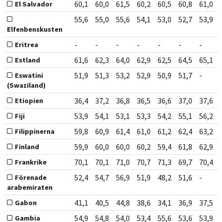
60,1
60,0
61,5
60,2
60,5
60,8
61,0
El Salvador
55,6
55,0
55,6
54,1
53,0
52,7
53,9
Elfenbenskusten
-
-
-
-
-
-
-
Eritrea
61,6
62,3
64,0
62,9
62,5
64,5
65,1
Estland
51,9
51,3
53,2
52,9
50,9
51,7
-
Eswatini
(Swaziland)
36,4
37,2
36,8
36,5
36,6
37,0
37,6
Etiopien
53,9
54,1
53,1
53,3
54,2
55,1
56,2
Fiji
59,8
60,9
61,4
61,0
61,2
62,4
63,2
Filippinerna
59,9
60,0
60,0
60,2
59,4
61,8
62,9
Finland
70,1
70,1
71,0
70,7
71,3
69,7
70,4
Frankrike
52,4
54,7
56,9
51,9
48,2
51,6
-
Förenade
arabemiraten
41,1
40,5
44,8
38,6
34,1
36,9
37,5
Gabon
54,9
54,8
54,0
53,4
55,6
53,6
53,9
Gambia