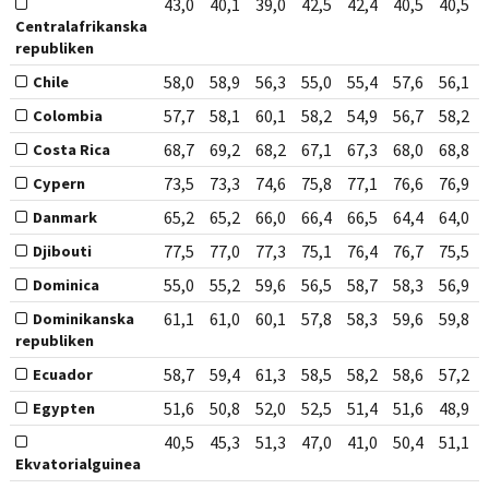
43,0
40,1
39,0
42,5
42,4
40,5
40,5
Centralafrikanska
republiken
58,0
58,9
56,3
55,0
55,4
57,6
56,1
Chile
57,7
58,1
60,1
58,2
54,9
56,7
58,2
Colombia
68,7
69,2
68,2
67,1
67,3
68,0
68,8
Costa Rica
73,5
73,3
74,6
75,8
77,1
76,6
76,9
Cypern
65,2
65,2
66,0
66,4
66,5
64,4
64,0
Danmark
77,5
77,0
77,3
75,1
76,4
76,7
75,5
Djibouti
55,0
55,2
59,6
56,5
58,7
58,3
56,9
Dominica
61,1
61,0
60,1
57,8
58,3
59,6
59,8
Dominikanska
republiken
58,7
59,4
61,3
58,5
58,2
58,6
57,2
Ecuador
51,6
50,8
52,0
52,5
51,4
51,6
48,9
Egypten
40,5
45,3
51,3
47,0
41,0
50,4
51,1
Ekvatorialguinea