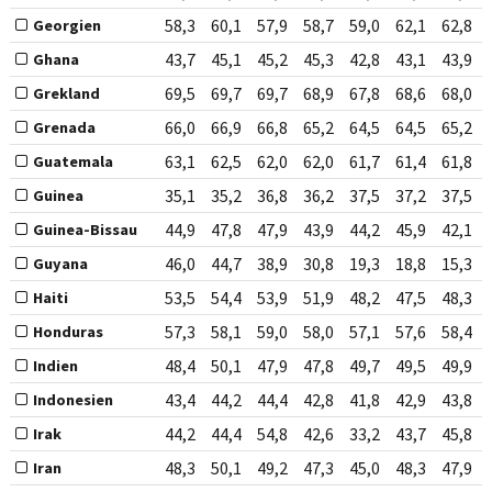
58,3
60,1
57,9
58,7
59,0
62,1
62,8
Georgien
43,7
45,1
45,2
45,3
42,8
43,1
43,9
Ghana
69,5
69,7
69,7
68,9
67,8
68,6
68,0
Grekland
66,0
66,9
66,8
65,2
64,5
64,5
65,2
Grenada
63,1
62,5
62,0
62,0
61,7
61,4
61,8
Guatemala
35,1
35,2
36,8
36,2
37,5
37,2
37,5
Guinea
44,9
47,8
47,9
43,9
44,2
45,9
42,1
Guinea-Bissau
46,0
44,7
38,9
30,8
19,3
18,8
15,3
Guyana
53,5
54,4
53,9
51,9
48,2
47,5
48,3
Haiti
57,3
58,1
59,0
58,0
57,1
57,6
58,4
Honduras
48,4
50,1
47,9
47,8
49,7
49,5
49,9
Indien
43,4
44,2
44,4
42,8
41,8
42,9
43,8
Indonesien
44,2
44,4
54,8
42,6
33,2
43,7
45,8
Irak
48,3
50,1
49,2
47,3
45,0
48,3
47,9
Iran