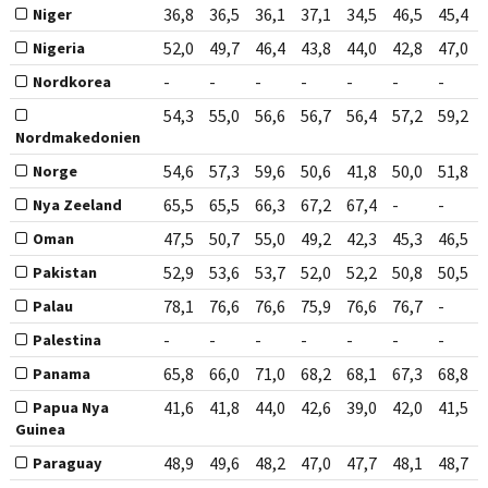
36,8
36,5
36,1
37,1
34,5
46,5
45,4
Niger
52,0
49,7
46,4
43,8
44,0
42,8
47,0
Nigeria
-
-
-
-
-
-
-
Nordkorea
54,3
55,0
56,6
56,7
56,4
57,2
59,2
Nordmakedonien
54,6
57,3
59,6
50,6
41,8
50,0
51,8
Norge
65,5
65,5
66,3
67,2
67,4
-
-
Nya Zeeland
47,5
50,7
55,0
49,2
42,3
45,3
46,5
Oman
52,9
53,6
53,7
52,0
52,2
50,8
50,5
Pakistan
78,1
76,6
76,6
75,9
76,6
76,7
-
Palau
-
-
-
-
-
-
-
Palestina
65,8
66,0
71,0
68,2
68,1
67,3
68,8
Panama
41,6
41,8
44,0
42,6
39,0
42,0
41,5
Papua Nya
Guinea
48,9
49,6
48,2
47,0
47,7
48,1
48,7
Paraguay