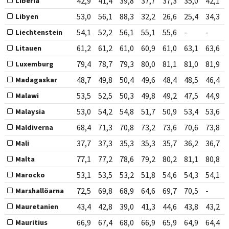
42,9
41,4
39,8
37,7
37,3
35,0
42,1
Liberia
53,0
56,1
88,3
32,2
26,6
25,4
34,3
Libyen
54,1
52,2
56,1
55,1
55,6
-
-
Liechtenstein
61,2
61,2
61,0
60,9
61,0
63,1
63,6
Litauen
79,4
78,7
79,3
80,0
81,1
81,0
81,9
Luxemburg
48,7
49,8
50,4
49,6
48,4
48,5
46,4
Madagaskar
53,5
52,5
50,3
49,8
49,2
47,5
44,9
Malawi
53,0
54,2
54,8
51,7
50,9
53,4
53,6
Malaysia
68,4
71,3
70,8
73,2
73,6
70,6
73,8
Maldiverna
37,7
37,3
35,3
35,3
35,7
36,2
36,7
Mali
77,1
77,2
78,6
79,2
80,2
81,1
80,8
Malta
53,1
53,5
53,2
51,8
54,6
54,3
54,1
Marocko
72,5
69,8
68,9
64,6
69,7
70,5
-
Marshallöarna
43,4
42,8
39,0
41,3
44,6
43,8
43,2
Mauretanien
66,9
67,4
68,0
66,9
65,9
64,9
64,4
Mauritius