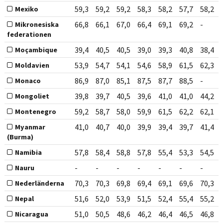
59,3
59,2
59,2
58,3
58,2
57,7
58,2
Mexiko
66,8
66,1
67,0
66,4
69,1
69,2
-
Mikronesiska
federationen
39,4
40,5
40,5
39,0
39,3
40,8
38,4
Moçambique
53,9
54,7
54,1
54,6
58,9
61,5
62,3
Moldavien
86,9
87,0
85,1
87,5
87,7
88,5
-
Monaco
39,8
39,7
40,5
39,6
41,0
41,0
44,2
Mongoliet
59,2
58,7
58,0
59,9
61,5
62,2
62,1
Montenegro
41,0
40,7
40,0
39,9
39,4
39,7
41,4
Myanmar
(Burma)
57,8
58,4
58,8
57,8
55,4
53,3
54,5
Namibia
-
-
-
-
-
-
-
Nauru
70,3
70,3
69,8
69,4
69,1
69,6
70,3
Nederländerna
51,6
52,0
53,9
51,5
52,4
55,4
55,2
Nepal
51,0
50,5
48,6
46,2
46,4
46,5
46,8
Nicaragua