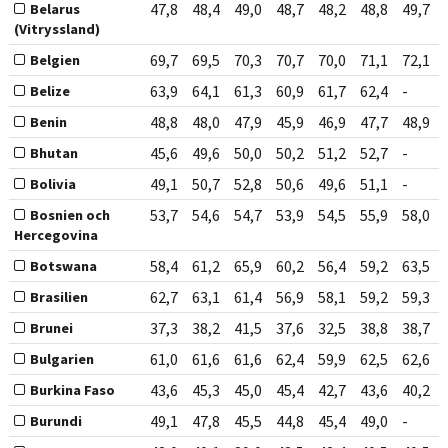
47,8
48,4
49,0
48,7
48,2
48,8
49,7
Belarus
(Vitryssland)
69,7
69,5
70,3
70,7
70,0
71,1
72,1
Belgien
63,9
64,1
61,3
60,9
61,7
62,4
-
Belize
48,8
48,0
47,9
45,9
46,9
47,7
48,9
Benin
45,6
49,6
50,0
50,2
51,2
52,7
-
Bhutan
49,1
50,7
52,8
50,6
49,6
51,1
-
Bolivia
53,7
54,6
54,7
53,9
54,5
55,9
58,0
Bosnien och
Hercegovina
58,4
61,2
65,9
60,2
56,4
59,2
63,5
Botswana
62,7
63,1
61,4
56,9
58,1
59,2
59,3
Brasilien
37,3
38,2
41,5
37,6
32,5
38,8
38,7
Brunei
61,0
61,6
61,6
62,4
59,9
62,5
62,6
Bulgarien
43,6
45,3
45,0
45,4
42,7
43,6
40,2
Burkina Faso
49,1
47,8
45,5
44,8
45,4
49,0
-
Burundi