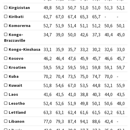
49,8
50,3
50,7
51,0
51,0
51,3
52,1
Kirgizistan
62,7
67,0
67,4
65,3
65,7
-
-
Kiribati
52,7
51,9
51,4
51,1
51,2
50,6
50,1
Komorerna
34,7
39,0
50,0
42,6
37,3
40,4
45,0
Kongo-
Brazzaville
33,1
35,9
35,7
33,2
30,2
32,6
33,0
Kongo-Kinshasa
46,2
46,4
47,6
45,9
45,7
46,6
45,7
Kosovo
59,5
59,2
59,5
59,1
59,8
59,1
59,7
Kroatien
70,2
70,4
73,5
75,0
74,7
70,0
-
Kuba
51,8
54,6
67,0
53,5
44,8
52,1
55,9
Kuwait
41,6
41,5
41,0
38,8
40,3
44,0
43,5
Laos
52,4
52,6
51,9
49,8
50,1
50,6
48,0
Lesotho
63,3
63,1
62,4
61,6
61,5
62,2
63,1
Lettland
77,0
79,3
87,4
94,1
88,6
42,4
-
Libanon