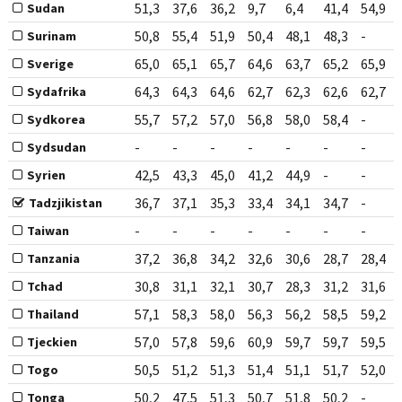
51,3
37,6
36,2
9,7
6,4
41,4
54,9
Sudan
50,8
55,4
51,9
50,4
48,1
48,3
-
Surinam
65,0
65,1
65,7
64,6
63,7
65,2
65,9
Sverige
64,3
64,3
64,6
62,7
62,3
62,6
62,7
Sydafrika
55,7
57,2
57,0
56,8
58,0
58,4
-
Sydkorea
-
-
-
-
-
-
-
Sydsudan
42,5
43,3
45,0
41,2
44,9
-
-
Syrien
36,7
37,1
35,3
33,4
34,1
34,7
-
Tadzjikistan
-
-
-
-
-
-
-
Taiwan
37,2
36,8
34,2
32,6
30,6
28,7
28,4
Tanzania
30,8
31,1
32,1
30,7
28,3
31,2
31,6
Tchad
57,1
58,3
58,0
56,3
56,2
58,5
59,2
Thailand
57,0
57,8
59,6
60,9
59,7
59,7
59,5
Tjeckien
50,5
51,2
51,3
51,4
51,1
51,7
52,0
Togo
50,2
47,5
51,3
50,7
51,8
50,2
-
Tonga