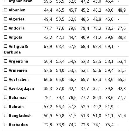
59,5
55,5
52,6
47,2
45,0
46,4
-
Afghanistan
44,4
45,5
45,7
45,2
46,2
48,0
48,9
Albanien
49,4
50,5
52,8
48,5
42,8
45,6
-
Algeriet
77,7
77,6
79,8
79,4
78,2
78,3
77,6
Andorra
43,2
42,1
44,4
40,9
41,2
39,8
39,3
Angola
67,9
68,4
67,8
68,4
68,4
69,1
-
Antigua &
Barbuda
56,4
55,4
54,9
52,8
53,5
53,1
53,4
Argentina
52,6
54,0
53,2
53,1
55,6
59,4
61,5
Armenien
66,6
66,0
66,3
65,7
63,3
63,6
65,5
Australien
35,3
37,0
42,4
37,7
32,1
39,8
42,3
Azerbajdzjan
75,1
74,4
76,5
77,2
80,3
78,6
77,2
Bahamas
57,2
56,4
57,8
52,9
49,2
51,9
-
Bahrain
50,9
50,8
51,5
51,3
51,0
51,1
51,4
Bangladesh
72,8
73,9
74,2
72,8
74,1
75,4
-
Barbados