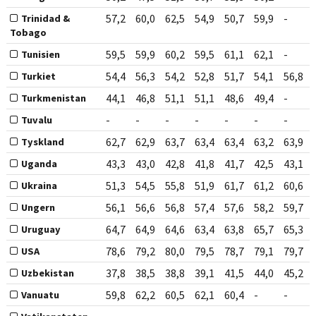
57,2
60,0
62,5
54,9
50,7
59,9
-
Trinidad &
Tobago
59,5
59,9
60,2
59,5
61,1
62,1
-
Tunisien
54,4
56,3
54,2
52,8
51,7
54,1
56,8
Turkiet
44,1
46,8
51,1
51,1
48,6
49,4
-
Turkmenistan
-
-
-
-
-
-
-
Tuvalu
62,7
62,9
63,7
63,4
63,4
63,2
63,9
Tyskland
43,3
43,0
42,8
41,8
41,7
42,5
43,1
Uganda
51,3
54,5
55,8
51,9
61,7
61,2
60,6
Ukraina
56,1
56,6
56,8
57,4
57,6
58,2
59,7
Ungern
64,7
64,9
64,6
63,4
63,8
65,7
65,3
Uruguay
78,6
79,2
80,0
79,5
78,7
79,1
79,7
USA
37,8
38,5
38,8
39,1
41,5
44,0
45,2
Uzbekistan
59,8
62,2
60,5
62,1
60,4
-
-
Vanuatu