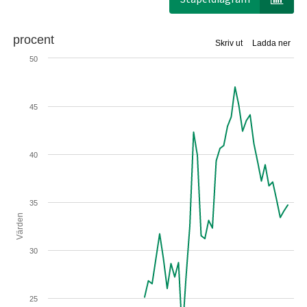
procent
Skriv ut
Ladda ner
50
45
40
35
Värden
30
25