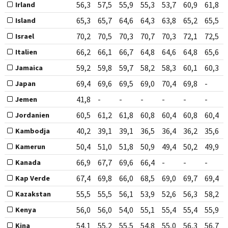
56,3
57,5
55,9
55,3
53,7
60,9
61,8
Irland
65,3
65,7
64,6
64,3
63,8
65,2
65,5
Island
70,2
70,5
70,3
70,7
70,3
72,1
72,5
Israel
66,2
66,1
66,7
64,8
64,6
64,8
65,6
Italien
59,2
59,8
59,7
58,2
58,3
60,1
60,3
Jamaica
69,4
69,6
69,5
69,0
70,4
69,8
-
Japan
41,8
-
-
-
-
-
-
Jemen
60,5
61,2
61,8
60,8
60,4
60,8
60,4
Jordanien
40,2
39,1
39,1
36,5
36,4
36,2
35,6
Kambodja
50,4
51,0
51,8
50,9
49,4
50,2
49,9
Kamerun
66,9
67,7
69,6
66,4
-
-
-
Kanada
67,4
69,8
66,0
68,5
69,0
69,7
69,4
Kap Verde
55,5
55,5
56,1
53,9
52,6
56,3
58,2
Kazakstan
56,0
56,0
54,0
55,1
55,4
55,4
55,9
Kenya
54,1
55,2
55,5
54,8
55,0
56,3
56,7
Kina