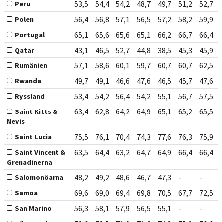
53,5
54,4
54,2
48,7
49,7
51,2
52,7
Peru
56,4
56,8
57,1
56,5
57,2
58,2
59,9
Polen
65,1
65,6
65,6
65,1
66,2
66,7
66,4
Portugal
43,1
46,5
52,7
44,8
38,5
45,3
45,9
Qatar
57,1
58,6
60,1
59,7
60,7
60,7
62,5
Rumänien
49,7
49,1
46,6
47,6
46,5
45,7
47,6
Rwanda
53,4
54,2
56,4
54,2
55,1
56,7
57,5
Ryssland
63,4
62,8
64,2
64,9
65,1
65,2
65,5
Saint Kitts &
Nevis
75,5
76,1
70,4
74,3
77,6
76,3
75,9
Saint Lucia
63,5
64,4
63,2
64,7
64,9
66,4
66,4
Saint Vincent &
Grenadinerna
48,2
49,2
48,6
46,7
47,3
-
-
Salomonöarna
69,6
69,0
69,4
69,8
70,5
67,7
72,5
Samoa
56,3
58,1
57,9
56,5
55,1
-
-
San Marino