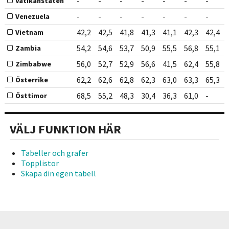
-
-
-
-
-
-
-
Vatikanstaten
-
-
-
-
-
-
-
Venezuela
42,2
42,5
41,8
41,3
41,1
42,3
42,4
Vietnam
54,2
54,6
53,7
50,9
55,5
56,8
55,1
Zambia
56,0
52,7
52,9
56,6
41,5
62,4
55,8
Zimbabwe
62,2
62,6
62,8
62,3
63,0
63,3
65,3
Österrike
68,5
55,2
48,3
30,4
36,3
61,0
-
Östtimor
VÄLJ FUNKTION HÄR
Tabeller och grafer
Topplistor
Skapa din egen tabell