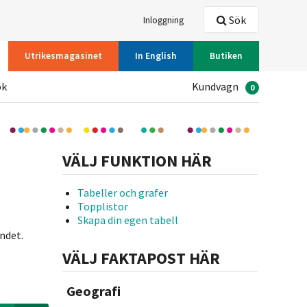
Sök
Inloggning
Utrikesmagasinet
In English
Butiken
ök
Kundvagn
0
VÄLJ FUNKTION HÄR
Tabeller och grafer
Topplistor
Skapa din egen tabell
andet.
VÄLJ FAKTAPOST HÄR
Geografi