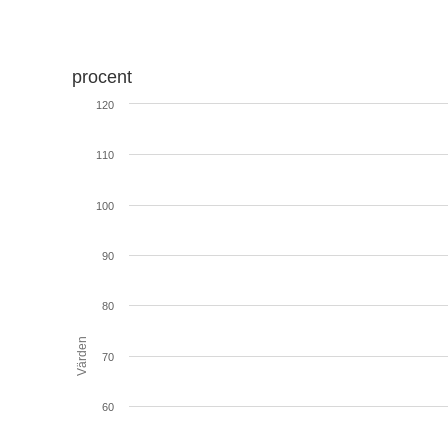
procent
120
110
100
90
80
Värden
70
60