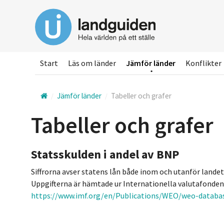
Hoppa
till
huvudinnehållet
Start
Läs om länder
Jämför länder
Konflikter
Jämför länder
Tabeller och grafer
Tabeller och grafer
Statsskulden i andel av BNP
Siffrorna avser statens lån både inom och utanför landet;
Uppgifterna är hämtade ur Internationella valutafonde
https://www.imf.org/en/Publications/WEO/weo-databas