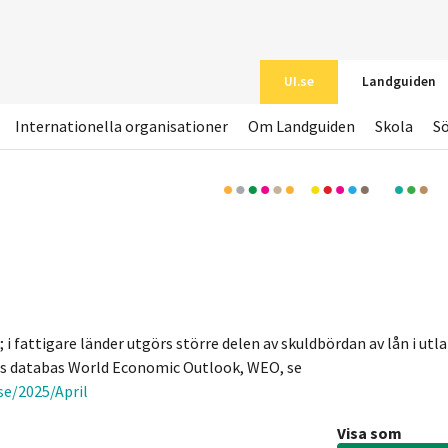
UI.se
Landguiden
Internationella organisationer
Om Landguiden
Skola
S
 i fattigare länder utgörs större delen av skuldbördan av lån i utl
ns databas World Economic Outlook, WEO, se
e/2025/April
Visa som