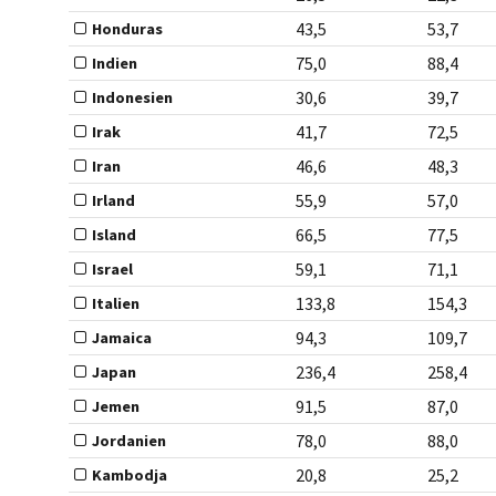
43,5
53,7
Honduras
75,0
88,4
Indien
30,6
39,7
Indonesien
41,7
72,5
Irak
46,6
48,3
Iran
55,9
57,0
Irland
66,5
77,5
Island
59,1
71,1
Israel
133,8
154,3
Italien
94,3
109,7
Jamaica
236,4
258,4
Japan
91,5
87,0
Jemen
78,0
88,0
Jordanien
20,8
25,2
Kambodja