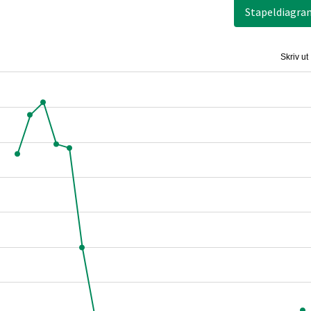
Stapeldiagra
Skriv ut