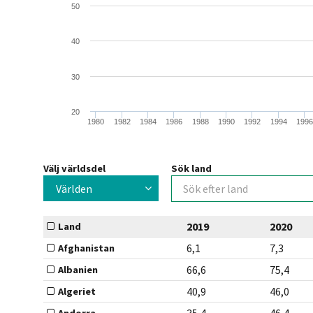
50
40
30
20
1980
1982
1984
1986
1988
1990
1992
1994
1996
Välj världsdel
Sök land
Världen
2019
2020
Land
6,1
7,3
Afghanistan
66,6
75,4
Albanien
40,9
46,0
Algeriet
35,4
46,4
Andorra