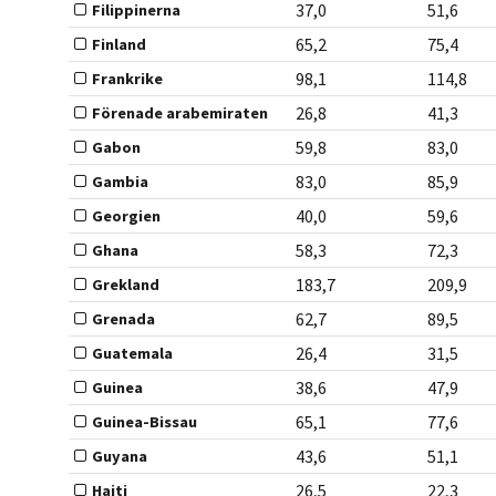
37,0
51,6
Filippinerna
65,2
75,4
Finland
98,1
114,8
Frankrike
26,8
41,3
Förenade arabemiraten
59,8
83,0
Gabon
83,0
85,9
Gambia
40,0
59,6
Georgien
58,3
72,3
Ghana
183,7
209,9
Grekland
62,7
89,5
Grenada
26,4
31,5
Guatemala
38,6
47,9
Guinea
65,1
77,6
Guinea-Bissau
43,6
51,1
Guyana
26,5
22,3
Haiti