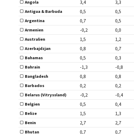
3,4
3,3
Angola
0,5
0,5
Antigua & Barbuda
0,7
0,5
Argentina
-0,2
0,0
Armenien
1,5
1,2
Australien
0,8
0,7
Azerbajdzjan
0,5
0,3
Bahamas
-1,3
-0,8
Bahrain
0,8
0,8
Bangladesh
0,2
0,2
Barbados
-0,2
-0,4
Belarus (Vitryssland)
0,5
0,4
Belgien
1,5
1,3
Belize
2,7
2,7
Benin
0,7
0,7
Bhutan