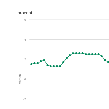
procent
6
4
2
Värden
0
-2