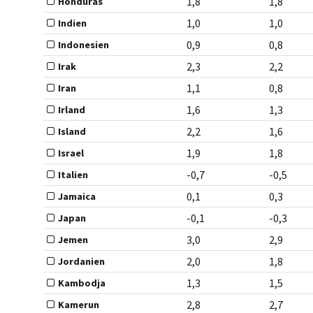
1,8
1,8
Honduras
1,0
1,0
Indien
0,9
0,8
Indonesien
2,3
2,2
Irak
1,1
0,8
Iran
1,6
1,3
Irland
2,2
1,6
Island
1,9
1,8
Israel
-0,7
-0,5
Italien
0,1
0,3
Jamaica
-0,1
-0,3
Japan
3,0
2,9
Jemen
2,0
1,8
Jordanien
1,3
1,5
Kambodja
2,8
2,7
Kamerun