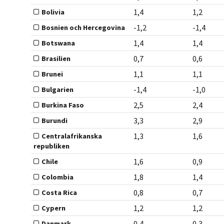
1,4
1,2
Bolivia
-1,2
-1,4
Bosnien och Hercegovina
1,4
1,4
Botswana
0,7
0,6
Brasilien
1,1
1,1
Brunei
-1,4
-1,0
Bulgarien
2,5
2,4
Burkina Faso
3,3
2,9
Burundi
1,3
1,6
Centralafrikanska
republiken
1,6
0,9
Chile
1,8
1,4
Colombia
0,8
0,7
Costa Rica
1,2
1,2
Cypern
0,4
0,3
Danmark