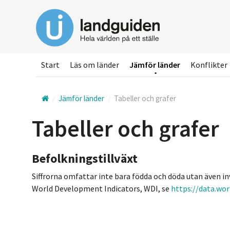
Hoppa
till
huvudinnehållet
Start
Läs om länder
Jämför länder
Konflikter
Jämför länder
Tabeller och grafer
Tabeller och grafer
Befolkningstillväxt
Siffrorna omfattar inte bara födda och döda utan även 
World Development Indicators, WDI, se
https://data.wo