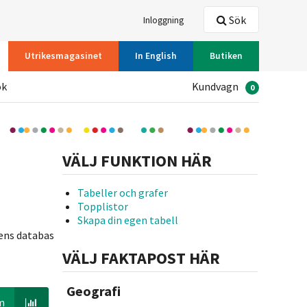
Sök
Inloggning
Utrikesmagasinet
In English
Butiken
ök
Kundvagn
0
VÄLJ FUNKTION HÄR
Tabeller och grafer
Topplistor
Skapa din egen tabell
kens databas
VÄLJ FAKTAPOST HÄR
Geografi
m