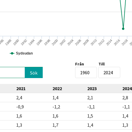
2010
1998
986
2012
2000
1988
2014
2002
1990
2016
2004
1992
2018
2006
1994
2
2008
1996
Sydsudan
Från
Till
2021
2022
2023
2024
2,4
1,4
2,1
2,8
-0,9
-1,2
-1,1
-1,1
1,6
1,6
1,5
1,4
1,3
1,7
1,4
1,3