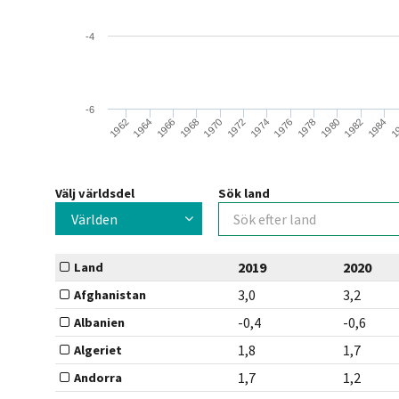
-4
-6
1984
1972
1
1974
1962
1976
1964
1978
1966
1980
1968
1982
1970
Välj världsdel
Sök land
Världen
2019
2020
Land
3,0
3,2
Afghanistan
-0,4
-0,6
Albanien
1,8
1,7
Algeriet
1,7
1,2
Andorra