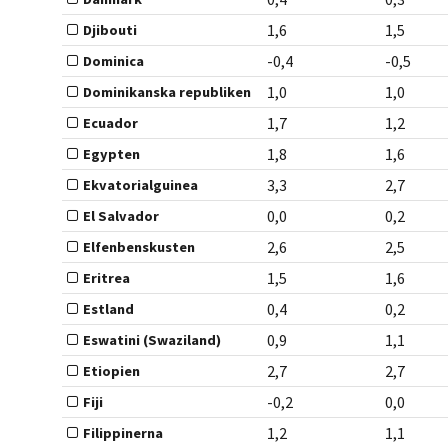
1,6
1,5
Djibouti
-0,4
-0,5
Dominica
1,0
1,0
Dominikanska republiken
1,7
1,2
Ecuador
1,8
1,6
Egypten
3,3
2,7
Ekvatorialguinea
0,0
0,2
El Salvador
2,6
2,5
Elfenbenskusten
1,5
1,6
Eritrea
0,4
0,2
Estland
0,9
1,1
Eswatini (Swaziland)
2,7
2,7
Etiopien
-0,2
0,0
Fiji
1,2
1,1
Filippinerna