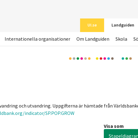
UI.se
Landguiden
Internationella organisationer
Om Landguiden
Skola
S
invandring och utvandring. Uppgifterna är hämtade från Världsban
rldbank.org/indicator/SP.POP.GROW
Visa som
Stapeldiagra