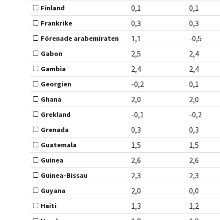
0,1
0,1
Finland
0,3
0,3
Frankrike
1,1
-0,5
Förenade arabemiraten
2,5
2,4
Gabon
2,4
2,4
Gambia
-0,2
0,1
Georgien
2,0
2,0
Ghana
-0,1
-0,2
Grekland
0,3
0,3
Grenada
1,5
1,5
Guatemala
2,6
2,6
Guinea
2,3
2,3
Guinea-Bissau
2,0
0,0
Guyana
1,3
1,2
Haiti