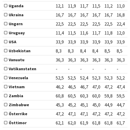
12,1
11,9
11,7
11,5
11,2
11,0
Uganda
16,7
16,7
16,7
16,7
16,7
16,8
Ukraina
22,5
22,5
22,5
22,5
22,5
22,4
Ungern
11,4
11,5
11,6
11,7
11,8
12,0
Uruguay
33,9
33,9
33,9
33,9
33,9
33,9
USA
8,3
8,3
8,4
8,4
8,5
8,5
Uzbekistan
36,3
36,3
36,3
36,3
36,3
36,3
Vanuatu
-
-
-
-
-
-
Vatikanstaten
52,5
52,5
52,4
52,3
52,3
52,2
Venezuela
46,2
46,5
46,7
47,0
47,2
47,4
Vietnam
60,8
60,5
60,3
60,0
59,8
59,5
Zambia
45,3
45,2
45,1
45,0
44,9
44,7
Zimbabwe
47,2
47,1
47,1
47,2
47,2
47,2
Österrike
62,1
62,0
61,9
61,8
61,8
61,7
Östtimor