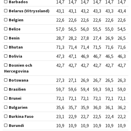
14,7
14,7
14,7
14,7
14,7
14,7
Barbados
43,1
43,1
43,2
43,3
43,3
43,4
Belarus (Vitryssland)
22,6
22,6
22,6
22,6
22,6
22,6
Belgien
57,0
56,5
56,0
55,5
55,0
54,5
Belize
28,7
28,2
27,8
27,4
26,9
26,5
Benin
71,3
71,4
71,4
71,5
71,6
71,6
Bhutan
47,3
47,1
46,9
46,7
46,5
46,3
Bolivia
42,7
42,7
42,7
42,7
42,7
42,7
Bosnien och
Hercegovina
27,3
27,1
26,9
26,7
26,5
26,3
Botswana
59,7
59,6
59,4
59,3
59,1
59,0
Brasilien
72,1
72,1
72,1
72,1
72,1
72,1
Brunei
35,6
35,7
35,9
36,0
36,1
36,2
Bulgarien
23,1
22,9
22,7
22,5
22,4
22,2
Burkina Faso
10,9
10,9
10,9
10,9
10,9
10,9
Burundi