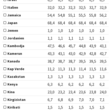
32,0
32,2
32,3
32,5
32,7
32,9
Italien
54,4
54,8
55,1
55,5
55,8
56,2
Jamaica
68,4
68,4
68,4
68,4
68,4
68,4
Japan
1,0
1,0
1,0
1,0
1,0
1,0
Jemen
1,1
1,1
1,1
1,1
1,1
1,1
Jordanien
47,5
46,6
45,7
44,8
43,9
43,1
Kambodja
43,3
43,1
43,0
42,9
42,8
42,7
Kamerun
38,7
38,7
38,7
39,5
39,5
39,5
Kanada
11,2
11,3
11,3
11,4
11,5
11,6
Kap Verde
1,3
1,3
1,3
1,3
1,3
1,3
Kazakstan
6,3
6,2
6,2
6,2
6,2
6,2
Kenya
23,0
23,2
23,4
23,6
23,8
24,0
Kina
6,7
6,8
6,9
7,0
7,0
7,1
Kirgizistan
1,5
1,5
1,5
1,5
1,5
1,5
Kiribati