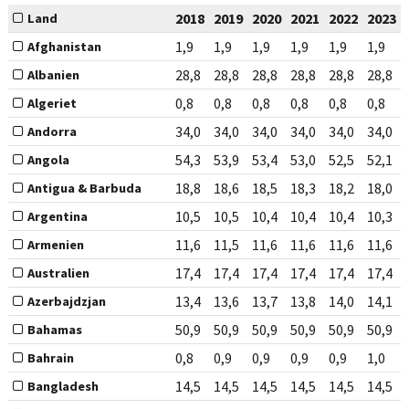
2018
2019
2020
2021
2022
2023
Land
1,9
1,9
1,9
1,9
1,9
1,9
Afghanistan
28,8
28,8
28,8
28,8
28,8
28,8
Albanien
0,8
0,8
0,8
0,8
0,8
0,8
Algeriet
34,0
34,0
34,0
34,0
34,0
34,0
Andorra
54,3
53,9
53,4
53,0
52,5
52,1
Angola
18,8
18,6
18,5
18,3
18,2
18,0
Antigua & Barbuda
10,5
10,5
10,4
10,4
10,4
10,3
Argentina
11,6
11,5
11,6
11,6
11,6
11,6
Armenien
17,4
17,4
17,4
17,4
17,4
17,4
Australien
13,4
13,6
13,7
13,8
14,0
14,1
Azerbajdzjan
50,9
50,9
50,9
50,9
50,9
50,9
Bahamas
0,8
0,9
0,9
0,9
0,9
1,0
Bahrain
14,5
14,5
14,5
14,5
14,5
14,5
Bangladesh