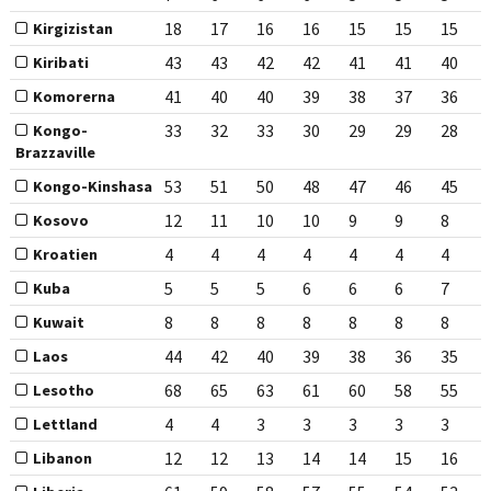
18
17
16
16
15
15
15
Kirgizistan
43
43
42
42
41
41
40
Kiribati
41
40
40
39
38
37
36
Komorerna
33
32
33
30
29
29
28
Kongo-
Brazzaville
53
51
50
48
47
46
45
Kongo-Kinshasa
12
11
10
10
9
9
8
Kosovo
4
4
4
4
4
4
4
Kroatien
5
5
5
6
6
6
7
Kuba
8
8
8
8
8
8
8
Kuwait
44
42
40
39
38
36
35
Laos
68
65
63
61
60
58
55
Lesotho
4
4
3
3
3
3
3
Lettland
12
12
13
14
14
15
16
Libanon