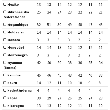
13
13
12
12
12
11
11
Mexiko
25
24
24
23
22
22
21
Mikronesiska
federationen
52
51
50
49
48
47
45
Moçambique
14
14
14
14
14
14
14
Moldavien
3
3
3
3
2
2
2
Monaco
14
14
13
12
12
12
11
Mongoliet
3
3
3
3
2
2
2
Montenegro
42
40
39
38
36
35
34
Myanmar
(Burma)
46
46
45
43
42
40
38
Namibia
14
12
11
10
10
9
8
Nauru
4
4
4
4
4
4
4
Nederländerna
30
29
27
26
25
24
23
Nepal
13
13
12
12
11
11
10
Nicaragua