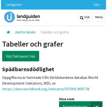
Hoppa
Landguiden
Välj
till
huvudinnehållet
Sök
Meny
Jämför länder
Tabeller och grafer
Tabeller och grafer
Välj faktapost här
Spädbarnsdödlighet
Uppgifterna är hämtade från Världsbankens databas World
Development Indicators, WDI, se
https://data.worldbank.org/indicator/SP.DYN.IMRT.IN
Visa som
Stapeldiagram