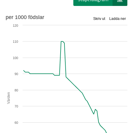
per 1000 födslar
Skriv ut
Ladda ner
120
110
100
90
80
Värden
70
60