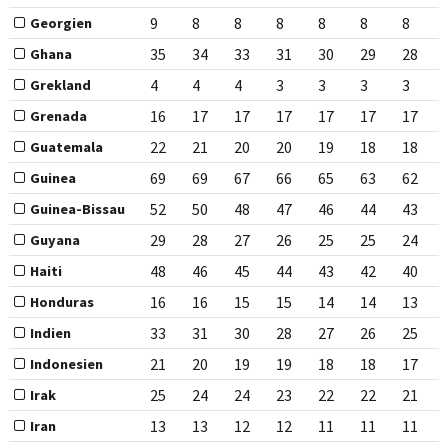
9
8
8
8
8
8
8
Georgien
35
34
33
31
30
29
28
Ghana
4
4
4
3
3
3
3
Grekland
16
17
17
17
17
17
17
Grenada
22
21
20
20
19
18
18
Guatemala
69
69
67
66
65
63
62
Guinea
52
50
48
47
46
44
43
Guinea-Bissau
29
28
27
26
25
25
24
Guyana
48
46
45
44
43
42
40
Haiti
16
16
15
15
14
14
13
Honduras
33
31
30
28
27
26
25
Indien
21
20
19
19
18
18
17
Indonesien
25
24
24
23
22
22
21
Irak
13
13
12
12
11
11
11
Iran