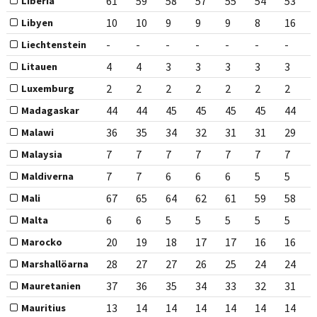
61
59
58
57
55
54
53
Liberia
10
10
9
9
9
8
16
Libyen
-
-
-
-
-
-
-
Liechtenstein
4
4
3
3
3
3
3
Litauen
2
2
2
2
2
2
2
Luxemburg
44
44
45
45
45
45
44
Madagaskar
36
35
34
32
31
31
29
Malawi
7
7
7
7
7
7
7
Malaysia
7
7
6
6
6
5
5
Maldiverna
67
65
64
62
61
59
58
Mali
6
6
5
5
5
5
5
Malta
20
19
18
17
17
16
16
Marocko
28
27
27
26
25
24
24
Marshallöarna
37
36
35
34
33
32
31
Mauretanien
13
14
14
14
14
14
14
Mauritius