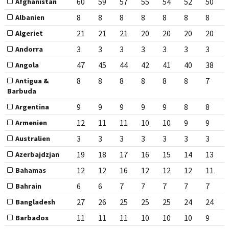
60
59
57
55
54
52
50
Afghanistan
8
8
8
8
8
8
8
Albanien
21
21
21
20
20
20
20
Algeriet
3
3
3
3
3
3
3
Andorra
47
45
44
42
41
40
38
Angola
8
8
8
8
8
8
7
Antigua &
Barbuda
9
9
9
9
9
8
8
Argentina
12
11
11
10
10
9
9
Armenien
3
3
3
3
3
3
3
Australien
19
18
17
16
15
14
13
Azerbajdzjan
12
12
16
12
12
12
11
Bahamas
6
6
7
7
7
7
7
Bahrain
27
26
25
25
25
24
24
Bangladesh
11
11
11
10
10
10
9
Barbados