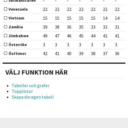
-
-
-
-
-
-
-
Vatikanstaten
22
22
22
22
22
22
22
Venezuela
15
15
15
15
15
14
14
Vietnam
39
38
36
35
33
32
31
Zambia
49
47
46
45
44
42
41
Zimbabwe
3
3
3
3
3
3
3
Österrike
42
41
40
39
38
37
36
Östtimor
VÄLJ FUNKTION HÄR
Tabeller och grafer
Topplistor
Skapa din egen tabell