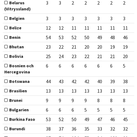
3
3
2
2
2
2
2
Belarus
(Vitryssland)
3
3
3
3
3
3
3
Belgien
12
12
11
11
11
11
11
Belize
54
53
52
50
49
48
46
Benin
23
22
21
20
20
19
19
Bhutan
25
24
23
22
21
21
20
Bolivia
6
6
6
6
6
6
5
Bosnien och
Hercegovina
44
43
42
42
40
39
38
Botswana
13
13
13
13
13
13
13
Brasilien
9
9
9
9
8
8
8
Brunei
6
6
6
5
5
5
5
Bulgarien
53
52
50
49
47
46
45
Burkina Faso
38
37
36
35
33
32
32
Burundi