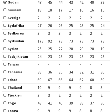
47
45
44
43
42
40
39
Sudan
18
18
17
17
16
16
15
Surinam
2
2
2
2
2
2
2
Sverige
27
26
26
25
25
25
24
Sydafrika
3
3
3
3
2
2
2
Sydkorea
173
92
73
73
73
73
73
Sydsudan
25
25
22
20
20
20
19
Syrien
24
23
23
23
23
23
23
Tadzjikistan
-
-
-
-
-
-
-
Taiwan
38
36
35
34
32
31
30
Tanzania
69
67
66
64
62
60
59
Tchad
10
9
9
9
9
8
8
Thailand
3
3
2
2
2
2
2
Tjeckien
43
41
40
39
38
37
36
Togo
9
9
9
9
8
8
8
Tonga