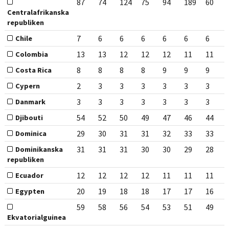
87
74
124
75
94
189
60
Centralafrikanska
republiken
7
6
6
6
6
6
6
Chile
13
13
12
12
12
11
11
Colombia
8
8
8
8
9
9
9
Costa Rica
2
3
3
3
3
3
3
Cypern
3
3
3
3
3
3
3
Danmark
54
52
50
49
47
46
44
Djibouti
29
30
31
31
32
33
33
Dominica
31
31
31
30
30
29
28
Dominikanska
republiken
12
12
12
12
11
11
11
Ecuador
20
19
18
18
17
17
16
Egypten
59
58
56
54
53
51
49
Ekvatorialguinea