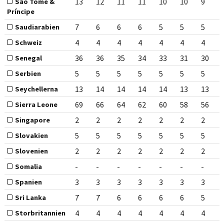
13
12
11
11
10
10
9
São Tomé &
Príncipe
7
6
6
6
5
5
5
Saudiarabien
4
4
4
4
4
4
4
Schweiz
36
36
35
34
33
31
30
Senegal
5
5
5
5
5
5
5
Serbien
13
14
14
14
14
13
13
Seychellerna
69
66
64
62
60
58
56
Sierra Leone
2
2
2
2
2
2
2
Singapore
5
5
5
5
5
5
5
Slovakien
2
2
2
2
2
2
2
Slovenien
-
-
-
-
-
-
-
Somalia
3
3
3
3
3
3
3
Spanien
7
7
6
6
6
6
5
Sri Lanka
4
4
4
4
4
4
4
Storbritannien