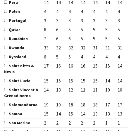
14
14
14
14
14
14
14
Peru
4
4
4
4
4
4
4
Polen
3
3
3
3
3
3
3
Portugal
6
6
5
5
5
5
5
Qatar
7
6
6
5
5
5
5
Rumänien
33
32
32
32
31
31
31
Rwanda
6
5
5
4
4
4
4
Ryssland
17
16
16
16
15
15
14
Saint Kitts &
Nevis
15
15
15
15
15
14
14
Saint Lucia
14
13
12
11
11
10
10
Saint Vincent &
Grenadinerna
19
19
18
18
18
17
17
Salomonöarna
15
14
15
14
13
13
13
Samoa
2
2
2
2
2
1
1
San Marino