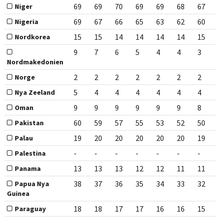
69
69
70
69
69
68
67
Niger
69
67
66
65
63
62
60
Nigeria
15
15
14
14
14
14
15
Nordkorea
9
7
6
5
4
4
3
Nordmakedonien
2
2
2
2
2
2
2
Norge
5
4
4
4
4
4
4
Nya Zeeland
9
9
9
9
9
9
8
Oman
60
59
57
55
53
52
50
Pakistan
19
20
20
20
20
20
19
Palau
-
-
-
-
-
-
-
Palestina
13
13
13
12
12
11
11
Panama
38
37
36
35
34
33
32
Papua Nya
Guinea
18
18
17
17
16
16
15
Paraguay