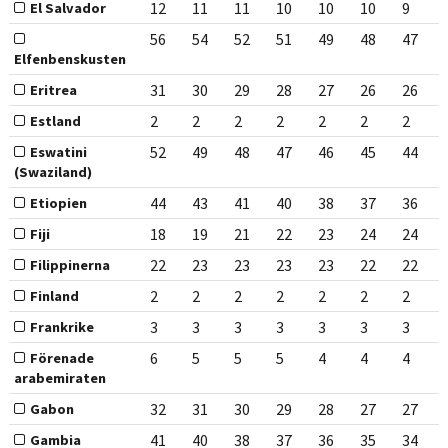
12
11
11
10
10
10
9
El Salvador
56
54
52
51
49
48
47
Elfenbenskusten
31
30
29
28
27
26
26
Eritrea
2
2
2
2
2
2
2
Estland
52
49
48
47
46
45
44
Eswatini
(Swaziland)
44
43
41
40
38
37
36
Etiopien
18
19
21
22
23
24
24
Fiji
22
23
23
23
23
22
22
Filippinerna
2
2
2
2
2
2
2
Finland
3
3
3
3
3
3
3
Frankrike
6
5
5
5
4
4
4
Förenade
arabemiraten
32
31
30
29
28
27
27
Gabon
41
40
38
37
36
35
34
Gambia