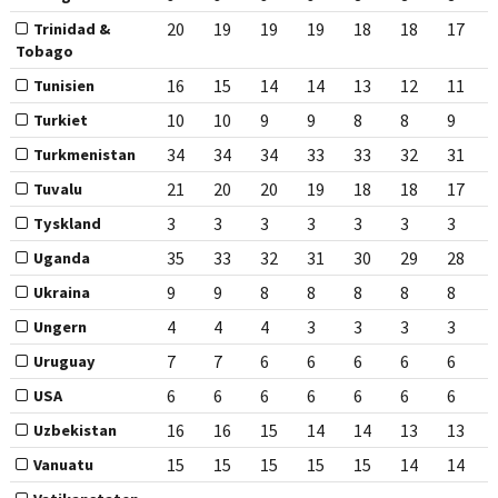
20
19
19
19
18
18
17
Trinidad &
Tobago
16
15
14
14
13
12
11
Tunisien
10
10
9
9
8
8
9
Turkiet
34
34
34
33
33
32
31
Turkmenistan
21
20
20
19
18
18
17
Tuvalu
3
3
3
3
3
3
3
Tyskland
35
33
32
31
30
29
28
Uganda
9
9
8
8
8
8
8
Ukraina
4
4
4
3
3
3
3
Ungern
7
7
6
6
6
6
6
Uruguay
6
6
6
6
6
6
6
USA
16
16
15
14
14
13
13
Uzbekistan
15
15
15
15
15
14
14
Vanuatu