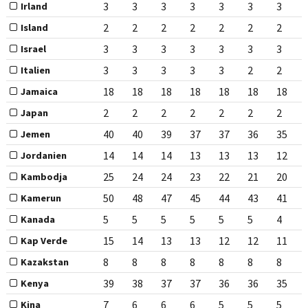
3
3
3
3
3
3
3
Irland
2
2
2
2
2
2
2
Island
3
3
3
3
3
3
3
Israel
3
3
3
3
3
2
2
Italien
18
18
18
18
18
18
18
Jamaica
2
2
2
2
2
2
2
Japan
40
40
39
37
37
36
35
Jemen
14
14
14
13
13
13
12
Jordanien
25
24
24
23
22
21
20
Kambodja
50
48
47
45
44
43
41
Kamerun
5
5
5
5
5
5
4
Kanada
15
14
13
13
12
12
11
Kap Verde
8
8
8
8
8
8
8
Kazakstan
39
38
37
37
36
36
35
Kenya
7
6
6
6
5
5
5
Kina