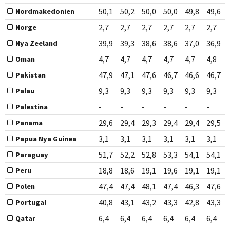
50,1
50,2
50,0
50,0
49,8
49,6
Nordmakedonien
2,7
2,7
2,7
2,7
2,7
2,7
Norge
39,9
39,3
38,6
38,6
37,0
36,9
Nya Zeeland
4,7
4,7
4,7
4,7
4,7
4,8
Oman
47,9
47,1
47,6
46,7
46,6
46,7
Pakistan
9,3
9,3
9,3
9,3
9,3
9,3
Palau
-
-
-
-
-
-
Palestina
29,6
29,4
29,3
29,4
29,4
29,5
Panama
3,1
3,1
3,1
3,1
3,1
3,1
Papua Nya Guinea
51,7
52,2
52,8
53,3
54,1
54,1
Paraguay
18,8
18,6
19,1
19,6
19,1
19,1
Peru
47,4
47,4
48,1
47,4
46,3
47,6
Polen
40,8
43,1
43,2
43,3
42,8
43,3
Portugal
6,4
6,4
6,4
6,4
6,4
6,4
Qatar