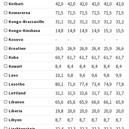
42,0
42,0
42,0
42,0
42,0
42,0
Kiribati
71,5
71,5
71,5
71,5
71,5
71,5
Komorerna
31,1
31,2
31,2
31,3
31,2
31,2
Kongo-Brazzaville
14,8
14,9
14,9
14,9
15,3
15,5
Kongo-Kinshasa
-
-
-
-
-
-
Kosovo
26,5
26,9
26,9
26,4
25,9
26,6
Kroatien
60,7
61,7
61,7
61,7
61,7
61,7
Kuba
8,4
8,4
8,4
8,4
8,4
8,4
Kuwait
10,1
9,8
9,6
9,6
9,8
9,9
Laos
80,1
71,0
77,4
73,4
74,9
77,8
Lesotho
31,1
31,5
31,6
31,7
31,7
31,7
Lettland
65,6
65,6
65,9
66,6
66,1
65,9
Libanon
19,8
20,0
20,0
20,0
20,0
20,0
Liberia
8,7
8,7
8,7
8,7
8,7
8,7
Libyen
32,4
32,3
32,3
32,3
32,3
32,3
Liechtenstein