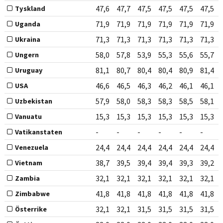
47,6
47,7
47,5
47,5
47,5
47,5
Tyskland
71,9
71,9
71,9
71,9
71,9
71,9
Uganda
71,3
71,3
71,3
71,3
71,3
71,3
Ukraina
58,0
57,8
53,9
55,3
55,6
55,7
Ungern
81,1
80,7
80,4
80,4
80,9
81,4
Uruguay
46,6
46,5
46,3
46,2
46,1
46,1
USA
57,9
58,0
58,3
58,3
58,5
58,1
Uzbekistan
15,3
15,3
15,3
15,3
15,3
15,3
Vanuatu
-
-
-
-
-
-
Vatikanstaten
24,4
24,4
24,4
24,4
24,4
24,4
Venezuela
38,7
39,5
39,4
39,4
39,3
39,2
Vietnam
32,1
32,1
32,1
32,1
32,1
32,1
Zambia
41,8
41,8
41,8
41,8
41,8
41,8
Zimbabwe
32,1
32,1
31,5
31,5
31,5
31,5
Österrike