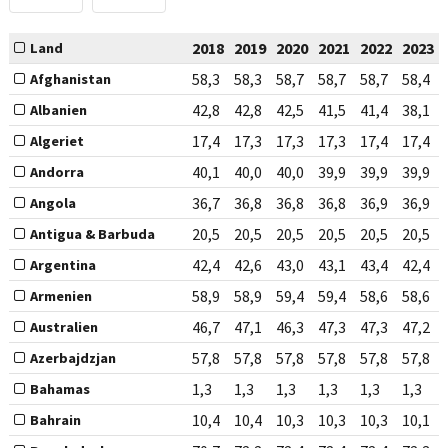
2018
2019
2020
2021
2022
2023
Land
58,3
58,3
58,7
58,7
58,7
58,4
Afghanistan
42,8
42,8
42,5
41,5
41,4
38,1
Albanien
17,4
17,3
17,3
17,3
17,4
17,4
Algeriet
40,1
40,0
40,0
39,9
39,9
39,9
Andorra
36,7
36,8
36,8
36,8
36,9
36,9
Angola
20,5
20,5
20,5
20,5
20,5
20,5
Antigua & Barbuda
42,4
42,6
43,0
43,1
43,4
42,4
Argentina
58,9
58,9
59,4
59,4
58,6
58,6
Armenien
46,7
47,1
46,3
47,3
47,3
47,2
Australien
57,8
57,8
57,8
57,8
57,8
57,8
Azerbajdzjan
1,3
1,3
1,3
1,3
1,3
1,3
Bahamas
10,4
10,4
10,3
10,3
10,3
10,1
Bahrain