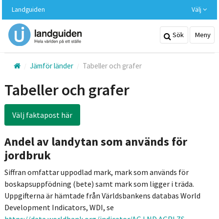
Hoppa
Landguiden
Välj
till
huvudinnehållet
Sök
Meny
Jämför länder
Tabeller och grafer
Tabeller och grafer
Välj faktapost här
Andel av landytan som används för
jordbruk
Siffran omfattar uppodlad mark, mark som används för
boskapsuppfödning (bete) samt mark som ligger i träda.
Uppgifterna är hämtade från Världsbankens databas World
Development Indicators, WDI, se