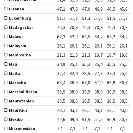
47,1
47,5
47,0
46,9
46,5
45,9
Litauen
51,1
51,1
51,3
51,6
51,5
51,7
Luxemburg
70,3
70,3
70,3
70,3
70,3
70,3
Madagaskar
62,3
62,9
63,5
64,2
64,2
64,2
Malawi
26,1
26,1
26,1
26,1
26,1
26,1
Malaysia
21,3
21,3
21,3
19,7
19,7
19,8
Maldiverna
34,9
35,1
35,2
35,4
35,5
35,5
Mali
32,4
32,4
28,5
27,3
27,3
25,9
Malta
68,4
66,3
67,0
67,0
65,8
66,7
Marocko
38,9
38,9
38,9
38,9
38,9
38,9
Marshallöarna
38,5
38,5
38,5
38,5
38,5
38,5
Mauretanien
43,1
43,1
43,1
43,1
43,1
43,0
Mauritius
49,6
49,4
51,5
51,5
50,9
50,7
Mexiko
7,1
7,1
7,1
7,1
7,1
7,1
Mikronesiska