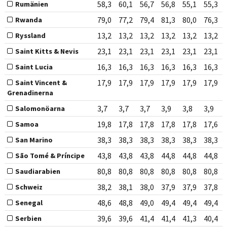
58,3
60,1
56,7
56,8
55,1
55,3
Rumänien
79,0
77,2
79,4
81,3
80,0
76,3
Rwanda
13,2
13,2
13,2
13,2
13,2
13,2
Ryssland
23,1
23,1
23,1
23,1
23,1
23,1
Saint Kitts & Nevis
16,3
16,3
16,3
16,3
16,3
16,3
Saint Lucia
17,9
17,9
17,9
17,9
17,9
17,9
Saint Vincent &
Grenadinerna
3,7
3,7
3,7
3,9
3,8
3,9
Salomonöarna
19,8
17,8
17,8
17,8
17,8
17,6
Samoa
38,3
38,3
38,3
38,3
38,3
38,3
San Marino
43,8
43,8
43,8
44,8
44,8
44,8
São Tomé & Príncipe
80,8
80,8
80,8
80,8
80,8
80,8
Saudiarabien
38,2
38,1
38,0
37,9
37,9
37,8
Schweiz
48,6
48,8
49,0
49,4
49,4
49,4
Senegal
39,6
39,6
41,4
41,4
41,3
40,4
Serbien