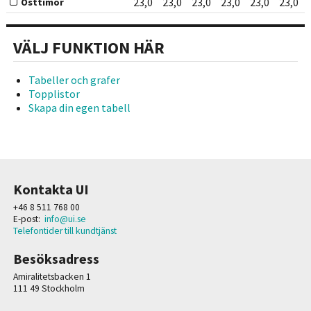
23,0
23,0
23,0
23,0
23,0
23,0
Östtimor
VÄLJ FUNKTION HÄR
Tabeller och grafer
Topplistor
Skapa din egen tabell
Kontakta UI
+46 8 511 768 00
E-post:
info@ui.se
Telefontider till kundtjänst
Besöksadress
Amiralitetsbacken 1
111 49 Stockholm