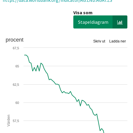
https://data.worldbank.org/indicator/AG.LND.AGRI.ZS
Visa som
Stapeldiagram
procent
Skriv ut
Ladda ner
67,5
65
62,5
60
Värden
57,5