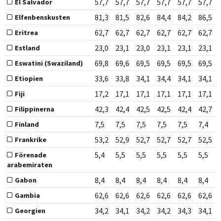
57,7
57,7
57,7
57,7
57,7
57,7
El Salvador
81,3
81,5
82,6
84,4
84,2
86,5
Elfenbenskusten
62,7
62,7
62,7
62,7
62,7
62,7
Eritrea
23,0
23,1
23,0
23,1
23,1
23,1
Estland
69,8
69,6
69,5
69,5
69,5
69,5
Eswatini (Swaziland)
33,6
33,8
34,1
34,4
34,1
34,1
Etiopien
17,2
17,1
17,1
17,1
17,1
17,1
Fiji
42,3
42,4
42,5
42,5
42,4
42,7
Filippinerna
7,5
7,5
7,5
7,5
7,5
7,4
Finland
53,2
52,9
52,7
52,7
52,7
52,5
Frankrike
5,4
5,5
5,5
5,5
5,5
5,5
Förenade
arabemiraten
8,4
8,4
8,4
8,4
8,4
8,4
Gabon
62,6
62,6
62,6
62,6
62,6
62,6
Gambia
34,2
34,1
34,2
34,2
34,3
34,1
Georgien