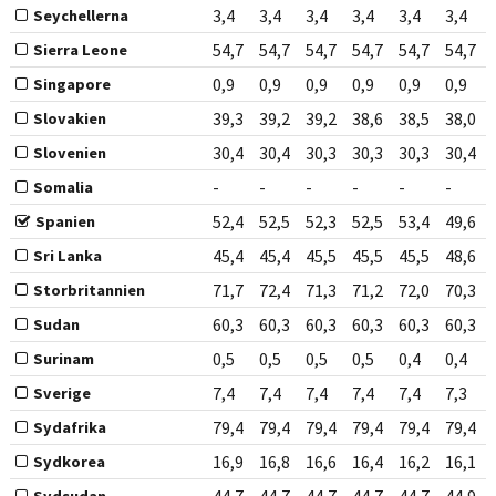
3,4
3,4
3,4
3,4
3,4
3,4
Seychellerna
54,7
54,7
54,7
54,7
54,7
54,7
Sierra Leone
0,9
0,9
0,9
0,9
0,9
0,9
Singapore
39,3
39,2
39,2
38,6
38,5
38,0
Slovakien
30,4
30,4
30,3
30,3
30,3
30,4
Slovenien
-
-
-
-
-
-
Somalia
52,4
52,5
52,3
52,5
53,4
49,6
Spanien
45,4
45,4
45,5
45,5
45,5
48,6
Sri Lanka
71,7
72,4
71,3
71,2
72,0
70,3
Storbritannien
60,3
60,3
60,3
60,3
60,3
60,3
Sudan
0,5
0,5
0,5
0,5
0,4
0,4
Surinam
7,4
7,4
7,4
7,4
7,4
7,3
Sverige
79,4
79,4
79,4
79,4
79,4
79,4
Sydafrika
16,9
16,8
16,6
16,4
16,2
16,1
Sydkorea