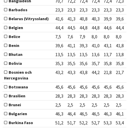
70,7
72,2
72,4
72,4
72,4
72,3
Bangladesh
23,3
23,3
23,3
23,3
23,3
23,3
Barbados
41,6
41,3
40,8
40,3
39,9
39,6
Belarus (Vitryssland)
44,4
44,5
44,8
44,8
44,6
44,4
Belgien
7,5
7,6
7,9
8,0
8,0
8,0
Belize
39,6
41,1
39,3
41,0
43,1
41,8
Benin
13,5
13,5
13,5
13,6
13,7
13,8
Bhutan
35,3
35,5
35,6
35,7
35,8
35,8
Bolivia
43,2
43,3
43,8
44,2
21,8
21,7
Bosnien och
Hercegovina
45,6
45,6
45,6
45,6
45,6
45,6
Botswana
28,3
28,3
28,3
28,3
28,3
28,3
Brasilien
2,5
2,5
2,5
2,5
2,5
2,5
Brunei
46,3
46,4
46,5
46,5
46,3
46,1
Bulgarien
51,2
51,7
52,2
52,7
53,3
53,4
Burkina Faso