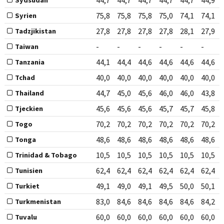
44,7
44,7
44,7
44,7
44,7
44,9
Sydsudan
75,8
75,8
75,8
75,0
74,1
74,1
Syrien
27,8
27,8
27,8
27,8
28,1
27,9
Tadzjikistan
-
-
-
-
-
-
Taiwan
44,1
44,4
44,6
44,6
44,6
44,6
Tanzania
40,0
40,0
40,0
40,0
40,0
40,0
Tchad
44,7
45,0
45,6
46,0
46,0
43,8
Thailand
45,6
45,6
45,6
45,7
45,7
45,8
Tjeckien
70,2
70,2
70,2
70,2
70,2
70,2
Togo
48,6
48,6
48,6
48,6
48,6
48,6
Tonga
10,5
10,5
10,5
10,5
10,5
10,5
Trinidad & Tobago
62,4
62,4
62,4
62,4
62,4
62,4
Tunisien
49,1
49,0
49,1
49,5
50,0
50,1
Turkiet
83,0
84,6
84,6
84,6
84,6
84,2
Turkmenistan
60,0
60,0
60,0
60,0
60,0
60,0
Tuvalu