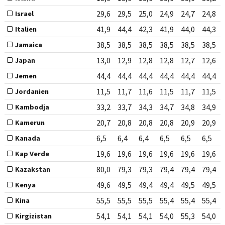
29,6
29,5
25,0
24,9
24,7
24,8
Israel
41,9
44,4
42,3
41,9
44,0
44,3
Italien
38,5
38,5
38,5
38,5
38,5
38,5
Jamaica
13,0
12,9
12,8
12,8
12,7
12,6
Japan
44,4
44,4
44,4
44,4
44,4
44,4
Jemen
11,5
11,7
11,6
11,5
11,7
11,5
Jordanien
33,2
33,7
34,3
34,7
34,8
34,9
Kambodja
20,7
20,8
20,8
20,8
20,9
20,9
Kamerun
6,5
6,4
6,4
6,5
6,5
6,5
Kanada
19,6
19,6
19,6
19,6
19,6
19,6
Kap Verde
80,0
79,3
79,3
79,4
79,4
79,4
Kazakstan
49,6
49,5
49,4
49,4
49,5
49,5
Kenya
55,5
55,5
55,5
55,4
55,4
55,4
Kina
54,1
54,1
54,1
54,0
55,3
54,0
Kirgizistan