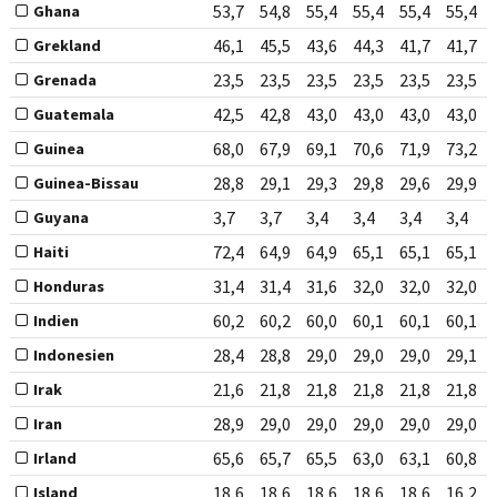
53,7
54,8
55,4
55,4
55,4
55,4
Ghana
46,1
45,5
43,6
44,3
41,7
41,7
Grekland
23,5
23,5
23,5
23,5
23,5
23,5
Grenada
42,5
42,8
43,0
43,0
43,0
43,0
Guatemala
68,0
67,9
69,1
70,6
71,9
73,2
Guinea
28,8
29,1
29,3
29,8
29,6
29,9
Guinea-Bissau
3,7
3,7
3,4
3,4
3,4
3,4
Guyana
72,4
64,9
64,9
65,1
65,1
65,1
Haiti
31,4
31,4
31,6
32,0
32,0
32,0
Honduras
60,2
60,2
60,0
60,1
60,1
60,1
Indien
28,4
28,8
29,0
29,0
29,0
29,1
Indonesien
21,6
21,8
21,8
21,8
21,8
21,8
Irak
28,9
29,0
29,0
29,0
29,0
29,0
Iran
65,6
65,7
65,5
63,0
63,1
60,8
Irland
18,6
18,6
18,6
18,6
18,6
16,2
Island