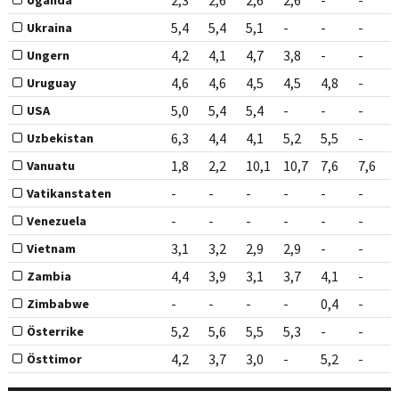
2,3
2,6
2,6
2,6
-
-
Uganda
5,4
5,4
5,1
-
-
-
Ukraina
4,2
4,1
4,7
3,8
-
-
Ungern
4,6
4,6
4,5
4,5
4,8
-
Uruguay
5,0
5,4
5,4
-
-
-
USA
6,3
4,4
4,1
5,2
5,5
-
Uzbekistan
1,8
2,2
10,1
10,7
7,6
7,6
Vanuatu
-
-
-
-
-
-
Vatikanstaten
-
-
-
-
-
-
Venezuela
3,1
3,2
2,9
2,9
-
-
Vietnam
4,4
3,9
3,1
3,7
4,1
-
Zambia
-
-
-
-
0,4
-
Zimbabwe
5,2
5,6
5,5
5,3
-
-
Österrike
4,2
3,7
3,0
-
5,2
-
Östtimor