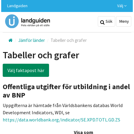
Hoppa
Landguiden
Välj
till
huvudinnehållet
Sök
Meny
Jämför länder
Tabeller och grafer
Tabeller och grafer
Välj faktapost här
Offentliga utgifter för utbildning i andel
av BNP
Uppgifterna är hämtade från Världsbankens databas World
Development Indicators, WDI, se
https://data.worldbank.org/indicator/SE.XPD.TOTL.GD.ZS
Visa som