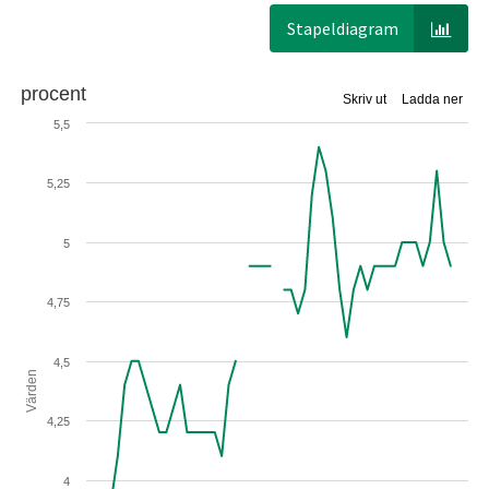
Stapeldiagram
procent
Skriv ut
Ladda ner
5,5
5,25
5
4,75
4,5
Värden
4,25
4