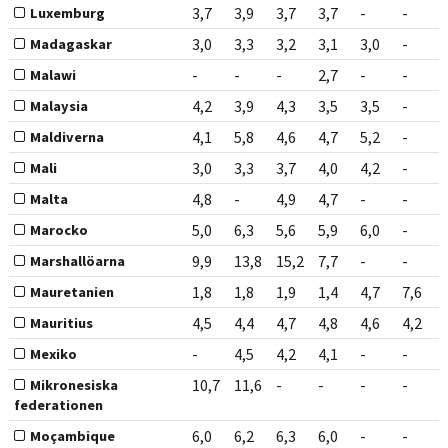
3,7
3,9
3,7
3,7
-
-
Luxemburg
3,0
3,3
3,2
3,1
3,0
-
Madagaskar
-
-
-
2,7
-
-
Malawi
4,2
3,9
4,3
3,5
3,5
-
Malaysia
4,1
5,8
4,6
4,7
5,2
-
Maldiverna
3,0
3,3
3,7
4,0
4,2
-
Mali
4,8
-
4,9
4,7
-
-
Malta
5,0
6,3
5,6
5,9
6,0
-
Marocko
9,9
13,8
15,2
7,7
-
-
Marshallöarna
1,8
1,8
1,9
1,4
4,7
7,6
Mauretanien
4,5
4,4
4,7
4,8
4,6
4,2
Mauritius
-
4,5
4,2
4,1
-
-
Mexiko
10,7
11,6
-
-
-
-
Mikronesiska
federationen
6,0
6,2
6,3
6,0
-
-
Moçambique