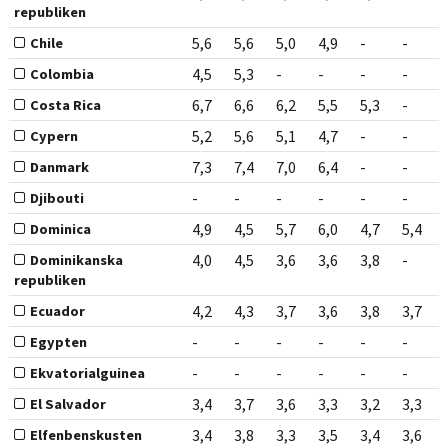
republiken
5,6
5,6
5,0
4,9
-
-
Chile
4,5
5,3
-
-
-
-
Colombia
6,7
6,6
6,2
5,5
5,3
-
Costa Rica
5,2
5,6
5,1
4,7
-
-
Cypern
7,3
7,4
7,0
6,4
-
-
Danmark
-
-
-
-
-
-
Djibouti
4,9
4,5
5,7
6,0
4,7
5,4
Dominica
4,0
4,5
3,6
3,6
3,8
-
Dominikanska
republiken
4,2
4,3
3,7
3,6
3,8
3,7
Ecuador
-
-
-
-
-
-
Egypten
-
-
-
-
-
-
Ekvatorialguinea
3,4
3,7
3,6
3,3
3,2
3,3
El Salvador
3,4
3,8
3,3
3,5
3,4
3,6
Elfenbenskusten