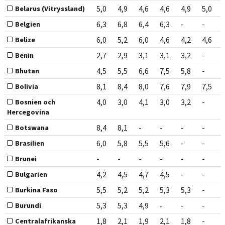
5,0
4,9
4,6
4,6
4,9
5,0
Belarus (Vitryssland)
6,3
6,8
6,4
6,3
-
-
Belgien
6,0
5,2
6,0
4,6
4,2
4,6
Belize
2,7
2,9
3,1
3,1
3,2
-
Benin
4,5
5,5
6,6
7,5
5,8
-
Bhutan
8,1
8,4
8,0
7,6
7,9
7,5
Bolivia
4,0
3,0
4,1
3,0
3,2
-
Bosnien och
Hercegovina
8,4
8,1
-
-
-
-
Botswana
6,0
5,8
5,5
5,6
-
-
Brasilien
-
-
-
-
-
-
Brunei
4,2
4,5
4,7
4,5
-
-
Bulgarien
5,5
5,2
5,2
5,3
5,3
-
Burkina Faso
5,3
5,3
4,9
-
-
-
Burundi
1,8
2,1
1,9
2,1
1,8
-
Centralafrikanska