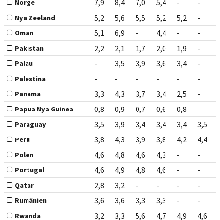
7,9
8,4
7,0
5,4
-
-
Norge
5,2
5,6
5,5
5,2
5,2
-
Nya Zeeland
5,1
6,9
-
4,4
-
-
Oman
2,2
2,1
1,7
2,0
1,9
-
Pakistan
-
3,5
3,9
3,6
3,4
-
Palau
-
-
-
-
-
-
Palestina
3,3
4,3
3,7
3,4
2,5
-
Panama
0,8
0,9
0,7
0,6
0,8
-
Papua Nya Guinea
3,5
3,9
3,4
3,4
3,4
3,5
Paraguay
3,8
4,3
3,9
3,8
4,2
4,4
Peru
4,6
4,8
4,6
4,3
-
-
Polen
4,6
4,9
4,8
4,6
-
-
Portugal
2,8
3,2
-
-
-
-
Qatar
3,6
3,6
3,3
3,3
-
-
Rumänien
3,2
3,3
5,6
4,7
4,9
4,6
Rwanda