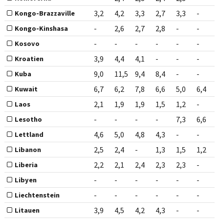
3,2
4,2
3,3
2,7
3,3
-
Kongo-Brazzaville
-
2,6
2,7
2,8
-
-
Kongo-Kinshasa
-
-
-
-
-
-
Kosovo
3,9
4,4
4,1
-
-
-
Kroatien
9,0
11,5
9,4
8,4
-
-
Kuba
6,7
6,2
7,8
6,6
5,0
6,4
Kuwait
2,1
1,9
1,9
1,5
1,2
-
Laos
-
-
-
-
7,3
6,6
Lesotho
4,6
5,0
4,8
4,3
-
-
Lettland
2,5
2,4
-
1,3
1,5
1,2
Libanon
2,2
2,1
2,4
2,3
2,3
-
Liberia
-
-
-
-
-
-
Libyen
-
-
-
-
-
-
Liechtenstein
3,9
4,5
4,2
4,3
-
-
Litauen