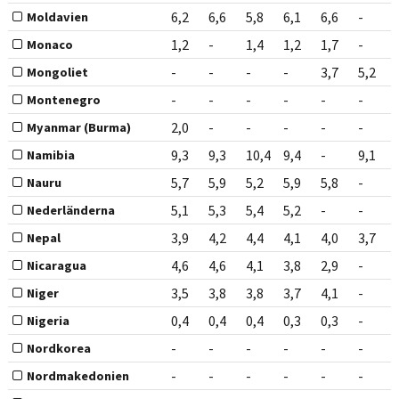
6,2
6,6
5,8
6,1
6,6
-
Moldavien
1,2
-
1,4
1,2
1,7
-
Monaco
-
-
-
-
3,7
5,2
Mongoliet
-
-
-
-
-
-
Montenegro
2,0
-
-
-
-
-
Myanmar (Burma)
9,3
9,3
10,4
9,4
-
9,1
Namibia
5,7
5,9
5,2
5,9
5,8
-
Nauru
5,1
5,3
5,4
5,2
-
-
Nederländerna
3,9
4,2
4,4
4,1
4,0
3,7
Nepal
4,6
4,6
4,1
3,8
2,9
-
Nicaragua
3,5
3,8
3,8
3,7
4,1
-
Niger
0,4
0,4
0,4
0,3
0,3
-
Nigeria
-
-
-
-
-
-
Nordkorea
-
-
-
-
-
-
Nordmakedonien