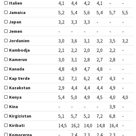
4,1
4,4
4,2
4,1
-
-
Italien
5,2
5,4
5,6
5,4
5,7
5,5
Jamaica
3,2
3,3
3,3
-
-
-
Japan
-
-
-
-
-
-
Jemen
3,0
3,6
3,1
3,2
3,5
3,2
Jordanien
2,1
2,2
2,0
2,0
2,2
-
Kambodja
3,0
3,1
2,8
2,7
2,8
-
Kamerun
4,8
4,9
4,7
4,8
-
-
Kanada
4,2
7,1
6,2
4,7
4,3
-
Kap Verde
2,9
4,4
4,4
4,4
4,9
-
Kazakstan
5,4
5,0
4,9
4,5
4,0
4,0
Kenya
-
-
-
-
3,9
-
Kina
5,1
5,7
5,2
7,2
6,8
-
Kirgizistan
14,5
16,2
14,0
14,8
16,4
-
Kiribati
-
2,4
2,3
2,4
2,3
-
Komorerna