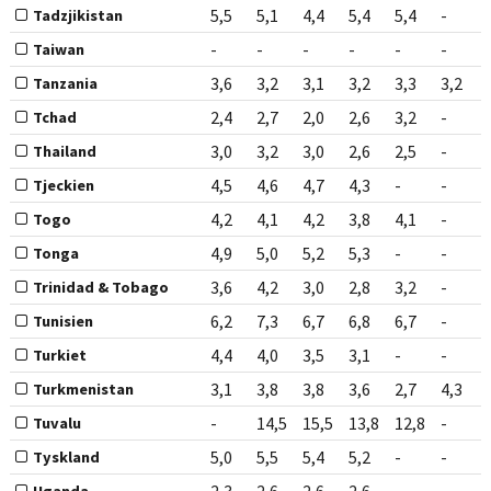
5,5
5,1
4,4
5,4
5,4
-
Tadzjikistan
-
-
-
-
-
-
Taiwan
3,6
3,2
3,1
3,2
3,3
3,2
Tanzania
2,4
2,7
2,0
2,6
3,2
-
Tchad
3,0
3,2
3,0
2,6
2,5
-
Thailand
4,5
4,6
4,7
4,3
-
-
Tjeckien
4,2
4,1
4,2
3,8
4,1
-
Togo
4,9
5,0
5,2
5,3
-
-
Tonga
3,6
4,2
3,0
2,8
3,2
-
Trinidad & Tobago
6,2
7,3
6,7
6,8
6,7
-
Tunisien
4,4
4,0
3,5
3,1
-
-
Turkiet
3,1
3,8
3,8
3,6
2,7
4,3
Turkmenistan
-
14,5
15,5
13,8
12,8
-
Tuvalu
5,0
5,5
5,4
5,2
-
-
Tyskland