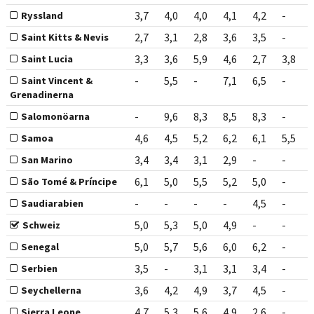
3,7
4,0
4,0
4,1
4,2
-
Ryssland
2,7
3,1
2,8
3,6
3,5
-
Saint Kitts & Nevis
3,3
3,6
5,9
4,6
2,7
3,8
Saint Lucia
-
5,5
-
7,1
6,5
-
Saint Vincent &
Grenadinerna
-
9,6
8,3
8,5
8,3
-
Salomonöarna
4,6
4,5
5,2
6,2
6,1
5,5
Samoa
3,4
3,4
3,1
2,9
-
-
San Marino
6,1
5,0
5,5
5,2
5,0
-
São Tomé & Príncipe
-
-
-
-
4,5
-
Saudiarabien
5,0
5,3
5,0
4,9
-
-
Schweiz
5,0
5,7
5,6
6,0
6,2
-
Senegal
3,5
-
3,1
3,1
3,4
-
Serbien
3,6
4,2
4,9
3,7
4,5
-
Seychellerna
4,7
5,3
5,6
4,9
2,6
-
Sierra Leone