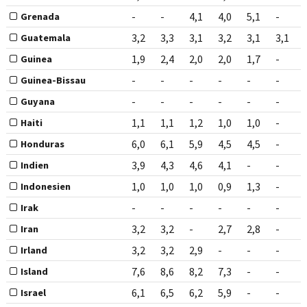
-
-
4,1
4,0
5,1
-
Grenada
3,2
3,3
3,1
3,2
3,1
3,1
Guatemala
1,9
2,4
2,0
2,0
1,7
-
Guinea
-
-
-
-
-
-
Guinea-Bissau
-
-
-
-
-
-
Guyana
1,1
1,1
1,2
1,0
1,0
-
Haiti
6,0
6,1
5,9
4,5
4,5
-
Honduras
3,9
4,3
4,6
4,1
-
-
Indien
1,0
1,0
1,0
0,9
1,3
-
Indonesien
-
-
-
-
-
-
Irak
3,2
3,2
-
2,7
2,8
-
Iran
3,2
3,2
2,9
-
-
-
Irland
7,6
8,6
8,2
7,3
-
-
Island
6,1
6,5
6,2
5,9
-
-
Israel