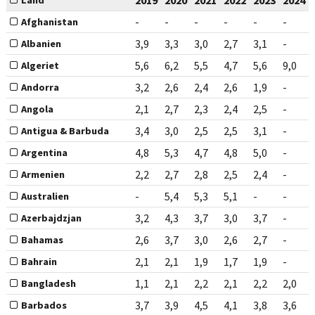
2019
2020
2021
2022
2023
2024
Land
-
-
-
-
-
-
Afghanistan
3,9
3,3
3,0
2,7
3,1
-
Albanien
5,6
6,2
5,5
4,7
5,6
9,0
Algeriet
3,2
2,6
2,4
2,6
1,9
-
Andorra
2,1
2,7
2,3
2,4
2,5
-
Angola
3,4
3,0
2,5
2,5
3,1
-
Antigua & Barbuda
4,8
5,3
4,7
4,8
5,0
-
Argentina
2,2
2,7
2,8
2,5
2,4
-
Armenien
-
5,4
5,3
5,1
-
-
Australien
3,2
4,3
3,7
3,0
3,7
-
Azerbajdzjan
2,6
3,7
3,0
2,6
2,7
-
Bahamas
2,1
2,1
1,9
1,7
1,9
-
Bahrain
1,1
2,1
2,2
2,1
2,2
2,0
Bangladesh
3,7
3,9
4,5
4,1
3,8
3,6
Barbados