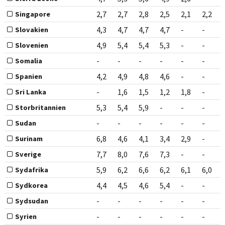
2,7
2,7
2,8
2,5
2,1
2,2
Singapore
4,3
4,7
4,7
4,7
-
-
Slovakien
4,9
5,4
5,4
5,3
-
-
Slovenien
-
-
-
-
-
-
Somalia
4,2
4,9
4,8
4,6
-
-
Spanien
-
1,6
1,5
1,2
1,8
-
Sri Lanka
5,3
5,4
5,9
-
-
-
Storbritannien
-
-
-
-
-
-
Sudan
6,8
4,6
4,1
3,4
2,9
-
Surinam
7,7
8,0
7,6
7,3
-
-
Sverige
5,9
6,2
6,6
6,2
6,1
6,0
Sydafrika
4,4
4,5
4,6
5,4
-
-
Sydkorea
-
-
-
-
-
-
Sydsudan
-
-
-
-
-
-
Syrien