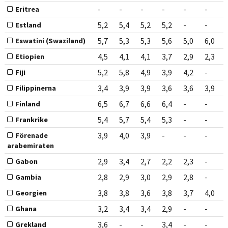
-
-
-
-
-
-
Eritrea
5,2
5,4
5,2
5,2
-
-
Estland
5,7
5,3
5,3
5,6
5,0
6,0
Eswatini (Swaziland)
4,5
4,1
4,1
3,7
2,9
2,3
Etiopien
5,2
5,8
4,9
3,9
4,2
-
Fiji
3,4
3,9
3,9
3,6
3,6
3,9
Filippinerna
6,5
6,7
6,6
6,4
-
-
Finland
5,4
5,7
5,4
5,3
-
-
Frankrike
3,9
4,0
3,9
-
-
-
Förenade
arabemiraten
2,9
3,4
2,7
2,2
2,3
-
Gabon
2,8
2,9
3,0
2,9
2,8
-
Gambia
3,8
3,8
3,6
3,8
3,7
4,0
Georgien
3,2
3,4
3,4
2,9
-
-
Ghana
3,6
-
-
3,4
-
-
Grekland