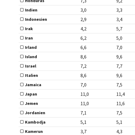
7,3
9,2
Honduras
3,0
3,3
Indien
2,9
3,4
Indonesien
4,2
5,7
Irak
6,2
5,0
Iran
6,6
7,0
Irland
8,6
9,6
Island
7,2
7,7
Israel
8,6
9,6
Italien
7,0
7,5
Jamaica
11,0
11,4
Japan
11,0
11,6
Jemen
7,1
7,5
Jordanien
5,1
5,1
Kambodja
3,7
4,3
Kamerun