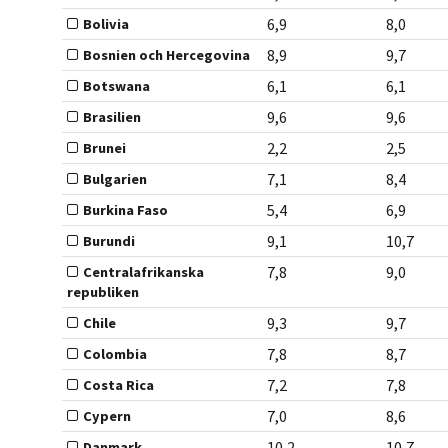
6,9
8,0
Bolivia
8,9
9,7
Bosnien och Hercegovina
6,1
6,1
Botswana
9,6
9,6
Brasilien
2,2
2,5
Brunei
7,1
8,4
Bulgarien
5,4
6,9
Burkina Faso
9,1
10,7
Burundi
7,8
9,0
Centralafrikanska
republiken
9,3
9,7
Chile
7,8
8,7
Colombia
7,2
7,8
Costa Rica
7,0
8,6
Cypern
10,2
10,7
Danmark