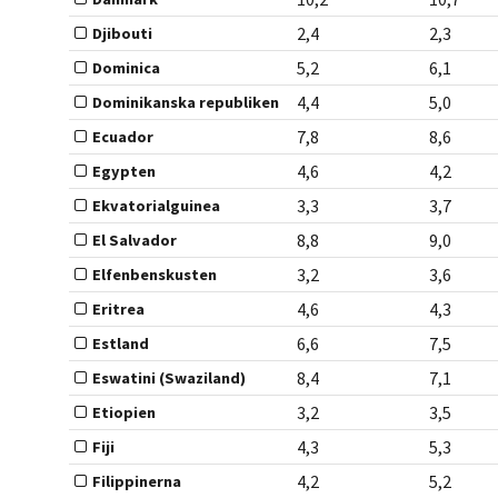
2,4
2,3
Djibouti
5,2
6,1
Dominica
4,4
5,0
Dominikanska republiken
7,8
8,6
Ecuador
4,6
4,2
Egypten
3,3
3,7
Ekvatorialguinea
8,8
9,0
El Salvador
3,2
3,6
Elfenbenskusten
4,6
4,3
Eritrea
6,6
7,5
Estland
8,4
7,1
Eswatini (Swaziland)
3,2
3,5
Etiopien
4,3
5,3
Fiji
4,2
5,2
Filippinerna