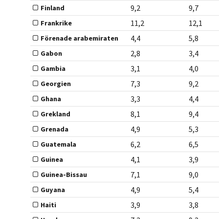
9,2
9,7
Finland
11,2
12,1
Frankrike
4,4
5,8
Förenade arabemiraten
2,8
3,4
Gabon
3,1
4,0
Gambia
7,3
9,2
Georgien
3,3
4,4
Ghana
8,1
9,4
Grekland
4,9
5,3
Grenada
6,2
6,5
Guatemala
4,1
3,9
Guinea
7,1
9,0
Guinea-Bissau
4,9
5,4
Guyana
3,9
3,8
Haiti