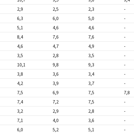
2,9
2,5
2,3
-
6,3
6,0
5,0
-
5,1
4,6
4,6
-
8,4
7,6
7,6
-
4,6
4,7
4,9
-
3,5
2,8
3,5
-
10,1
9,8
9,3
-
3,8
3,6
3,4
-
4,2
3,9
3,7
-
7,5
6,9
7,5
7,8
7,4
7,2
7,5
-
3,2
2,9
2,8
-
7,1
4,0
3,6
-
6,0
5,2
5,1
-