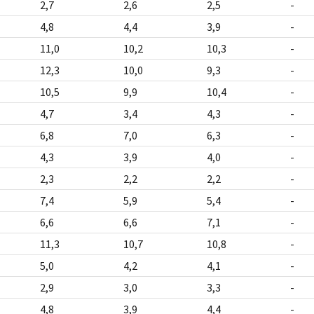
2,7
2,6
2,5
-
4,8
4,4
3,9
-
11,0
10,2
10,3
-
12,3
10,0
9,3
-
10,5
9,9
10,4
-
4,7
3,4
4,3
-
6,8
7,0
6,3
-
4,3
3,9
4,0
-
2,3
2,2
2,2
-
7,4
5,9
5,4
-
6,6
6,6
7,1
-
11,3
10,7
10,8
-
5,0
4,2
4,1
-
2,9
3,0
3,3
-
4,8
3,9
4,4
-