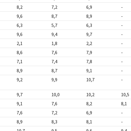
8,2
7,2
6,9
-
9,6
8,7
8,9
-
6,3
5,7
6,3
-
9,6
9,4
9,7
-
2,1
1,8
2,2
-
8,6
7,6
7,9
-
7,1
7,4
7,8
-
8,9
8,7
9,1
-
9,2
9,9
10,7
-
9,7
10,0
10,2
10,5
9,1
7,6
8,2
8,1
7,6
7,2
6,9
-
8,9
8,3
8,1
-
10,7
9,5
9,6
9,4