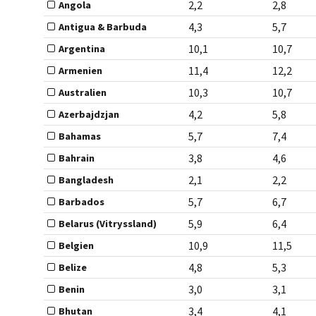
2,2
2,8
Angola
4,3
5,7
Antigua & Barbuda
10,1
10,7
Argentina
11,4
12,2
Armenien
10,3
10,7
Australien
4,2
5,8
Azerbajdzjan
5,7
7,4
Bahamas
3,8
4,6
Bahrain
2,1
2,2
Bangladesh
5,7
6,7
Barbados
5,9
6,4
Belarus (Vitryssland)
10,9
11,5
Belgien
4,8
5,3
Belize
3,0
3,1
Benin
3,4
4,1
Bhutan