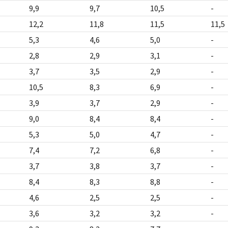
9,9
9,7
10,5
-
12,2
11,8
11,5
11,5
5,3
4,6
5,0
-
2,8
2,9
3,1
-
3,7
3,5
2,9
-
10,5
8,3
6,9
-
3,9
3,7
2,9
-
9,0
8,4
8,4
-
5,3
5,0
4,7
-
7,4
7,2
6,8
-
3,7
3,8
3,7
-
8,4
8,3
8,8
-
4,6
2,5
2,5
-
3,6
3,2
3,2
-