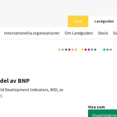
UI.se
Landguiden
Internationella organisationer
Om Landguiden
Skola
S
ndel av BNP
ld Development Indicators, WDI, se
ZS
Visa som
Stapeldiagra