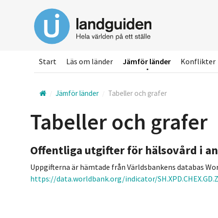
Hoppa
till
huvudinnehållet
Start
Läs om länder
Jämför länder
Konflikter
Jämför länder
Tabeller och grafer
Tabeller och grafer
Offentliga utgifter för hälsovård i a
Uppgifterna är hämtade från Världsbankens databas Wor
https://data.worldbank.org/indicator/SH.XPD.CHEX.GD.