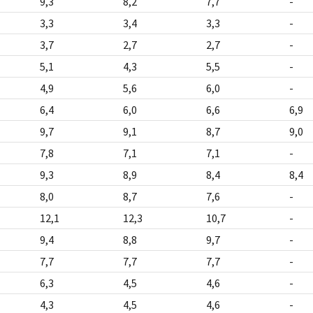
9,3
8,2
7,7
-
3,3
3,4
3,3
-
3,7
2,7
2,7
-
5,1
4,3
5,5
-
4,9
5,6
6,0
-
6,4
6,0
6,6
6,9
9,7
9,1
8,7
9,0
7,8
7,1
7,1
-
9,3
8,9
8,4
8,4
8,0
8,7
7,6
-
12,1
12,3
10,7
-
9,4
8,8
9,7
-
7,7
7,7
7,7
-
6,3
4,5
4,6
-
4,3
4,5
4,6
-