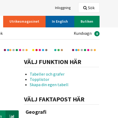
Sök
Inloggning
Utrikesmagasinet
In English
Butiken
ök
Kundvagn
0
VÄLJ FUNKTION HÄR
Tabeller och grafer
Topplistor
Skapa din egen tabell
VÄLJ FAKTAPOST HÄR
Geografi
m