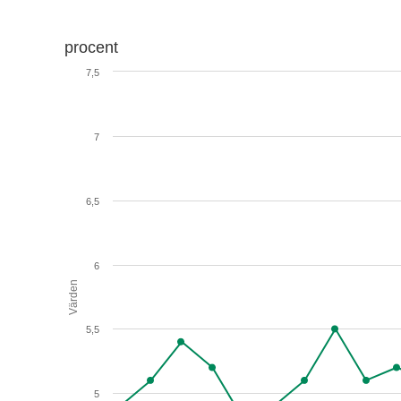
procent
7,5
7
6,5
6
Värden
5,5
5