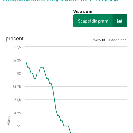
Visa som
Stapeldiagram
procent
Skriv ut
Ladda ner
52,5
52,25
52
51,75
51,5
51,25
Värden
51