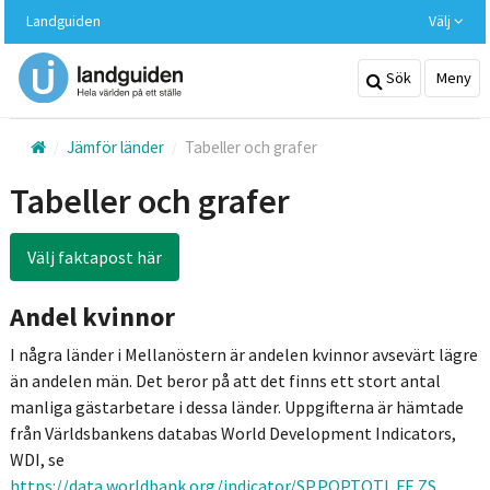
Hoppa
Landguiden
Välj
till
huvudinnehållet
Sök
Meny
Jämför länder
Tabeller och grafer
Tabeller och grafer
Välj faktapost här
Andel kvinnor
I några länder i Mellanöstern är andelen kvinnor avsevärt lägre
än andelen män. Det beror på att det finns ett stort antal
manliga gästarbetare i dessa länder. Uppgifterna är hämtade
från Världsbankens databas World Development Indicators,
WDI, se
https://data.worldbank.org/indicator/SP.POP.TOTL.FE.ZS