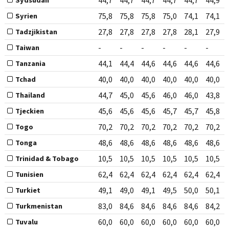
44,7
44,7
44,7
44,7
44,7
44,9
Sydsudan
75,8
75,8
75,8
75,0
74,1
74,1
Syrien
27,8
27,8
27,8
27,8
28,1
27,9
Tadzjikistan
-
-
-
-
-
-
Taiwan
44,1
44,4
44,6
44,6
44,6
44,6
Tanzania
40,0
40,0
40,0
40,0
40,0
40,0
Tchad
44,7
45,0
45,6
46,0
46,0
43,8
Thailand
45,6
45,6
45,6
45,7
45,7
45,8
Tjeckien
70,2
70,2
70,2
70,2
70,2
70,2
Togo
48,6
48,6
48,6
48,6
48,6
48,6
Tonga
10,5
10,5
10,5
10,5
10,5
10,5
Trinidad & Tobago
62,4
62,4
62,4
62,4
62,4
62,4
Tunisien
49,1
49,0
49,1
49,5
50,0
50,1
Turkiet
83,0
84,6
84,6
84,6
84,6
84,2
Turkmenistan
60,0
60,0
60,0
60,0
60,0
60,0
Tuvalu