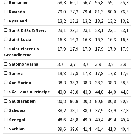
58,3
60,1
56,7
56,8
55,1
55,3
Rumänien
79,0
77,2
79,4
81,3
80,0
76,3
Rwanda
13,2
13,2
13,2
13,2
13,2
13,2
Ryssland
23,1
23,1
23,1
23,1
23,1
23,1
Saint Kitts & Nevis
16,3
16,3
16,3
16,3
16,3
16,3
Saint Lucia
17,9
17,9
17,9
17,9
17,9
17,9
Saint Vincent &
Grenadinerna
3,7
3,7
3,7
3,9
3,8
3,9
Salomonöarna
19,8
17,8
17,8
17,8
17,8
17,6
Samoa
38,3
38,3
38,3
38,3
38,3
38,3
San Marino
43,8
43,8
43,8
44,8
44,8
44,8
São Tomé & Príncipe
80,8
80,8
80,8
80,8
80,8
80,8
Saudiarabien
38,2
38,1
38,0
37,9
37,9
37,8
Schweiz
48,6
48,8
49,0
49,4
49,4
49,4
Senegal
39,6
39,6
41,4
41,4
41,3
40,4
Serbien