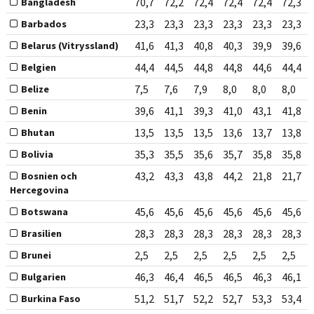
70,7
72,2
72,4
72,4
72,4
72,3
Bangladesh
23,3
23,3
23,3
23,3
23,3
23,3
Barbados
41,6
41,3
40,8
40,3
39,9
39,6
Belarus (Vitryssland)
44,4
44,5
44,8
44,8
44,6
44,4
Belgien
7,5
7,6
7,9
8,0
8,0
8,0
Belize
39,6
41,1
39,3
41,0
43,1
41,8
Benin
13,5
13,5
13,5
13,6
13,7
13,8
Bhutan
35,3
35,5
35,6
35,7
35,8
35,8
Bolivia
43,2
43,3
43,8
44,2
21,8
21,7
Bosnien och
Hercegovina
45,6
45,6
45,6
45,6
45,6
45,6
Botswana
28,3
28,3
28,3
28,3
28,3
28,3
Brasilien
2,5
2,5
2,5
2,5
2,5
2,5
Brunei
46,3
46,4
46,5
46,5
46,3
46,1
Bulgarien
51,2
51,7
52,2
52,7
53,3
53,4
Burkina Faso