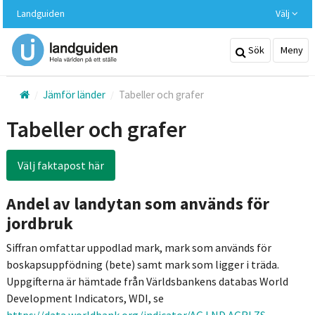
Hoppa
Landguiden
Välj
till
huvudinnehållet
Sök
Meny
Jämför länder
Tabeller och grafer
Tabeller och grafer
Välj faktapost här
Andel av landytan som används för
jordbruk
Siffran omfattar uppodlad mark, mark som används för
boskapsuppfödning (bete) samt mark som ligger i träda.
Uppgifterna är hämtade från Världsbankens databas World
Development Indicators, WDI, se