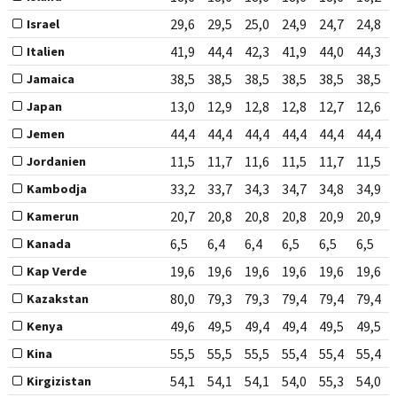
29,6
29,5
25,0
24,9
24,7
24,8
Israel
41,9
44,4
42,3
41,9
44,0
44,3
Italien
38,5
38,5
38,5
38,5
38,5
38,5
Jamaica
13,0
12,9
12,8
12,8
12,7
12,6
Japan
44,4
44,4
44,4
44,4
44,4
44,4
Jemen
11,5
11,7
11,6
11,5
11,7
11,5
Jordanien
33,2
33,7
34,3
34,7
34,8
34,9
Kambodja
20,7
20,8
20,8
20,8
20,9
20,9
Kamerun
6,5
6,4
6,4
6,5
6,5
6,5
Kanada
19,6
19,6
19,6
19,6
19,6
19,6
Kap Verde
80,0
79,3
79,3
79,4
79,4
79,4
Kazakstan
49,6
49,5
49,4
49,4
49,5
49,5
Kenya
55,5
55,5
55,5
55,4
55,4
55,4
Kina
54,1
54,1
54,1
54,0
55,3
54,0
Kirgizistan