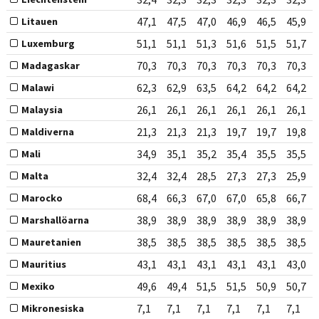
47,1
47,5
47,0
46,9
46,5
45,9
Litauen
51,1
51,1
51,3
51,6
51,5
51,7
Luxemburg
70,3
70,3
70,3
70,3
70,3
70,3
Madagaskar
62,3
62,9
63,5
64,2
64,2
64,2
Malawi
26,1
26,1
26,1
26,1
26,1
26,1
Malaysia
21,3
21,3
21,3
19,7
19,7
19,8
Maldiverna
34,9
35,1
35,2
35,4
35,5
35,5
Mali
32,4
32,4
28,5
27,3
27,3
25,9
Malta
68,4
66,3
67,0
67,0
65,8
66,7
Marocko
38,9
38,9
38,9
38,9
38,9
38,9
Marshallöarna
38,5
38,5
38,5
38,5
38,5
38,5
Mauretanien
43,1
43,1
43,1
43,1
43,1
43,0
Mauritius
49,6
49,4
51,5
51,5
50,9
50,7
Mexiko
7,1
7,1
7,1
7,1
7,1
7,1
Mikronesiska