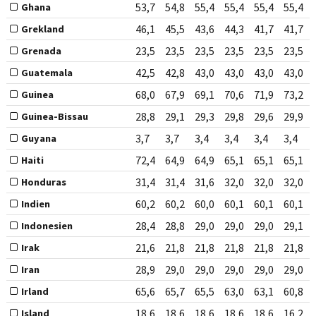
53,7
54,8
55,4
55,4
55,4
55,4
Ghana
46,1
45,5
43,6
44,3
41,7
41,7
Grekland
23,5
23,5
23,5
23,5
23,5
23,5
Grenada
42,5
42,8
43,0
43,0
43,0
43,0
Guatemala
68,0
67,9
69,1
70,6
71,9
73,2
Guinea
28,8
29,1
29,3
29,8
29,6
29,9
Guinea-Bissau
3,7
3,7
3,4
3,4
3,4
3,4
Guyana
72,4
64,9
64,9
65,1
65,1
65,1
Haiti
31,4
31,4
31,6
32,0
32,0
32,0
Honduras
60,2
60,2
60,0
60,1
60,1
60,1
Indien
28,4
28,8
29,0
29,0
29,0
29,1
Indonesien
21,6
21,8
21,8
21,8
21,8
21,8
Irak
28,9
29,0
29,0
29,0
29,0
29,0
Iran
65,6
65,7
65,5
63,0
63,1
60,8
Irland
18,6
18,6
18,6
18,6
18,6
16,2
Island