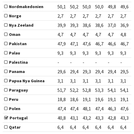
50,1
50,2
50,0
50,0
49,8
49,6
Nordmakedonien
2,7
2,7
2,7
2,7
2,7
2,7
Norge
39,9
39,3
38,6
38,6
37,0
36,9
Nya Zeeland
4,7
4,7
4,7
4,7
4,7
4,8
Oman
47,9
47,1
47,6
46,7
46,6
46,7
Pakistan
9,3
9,3
9,3
9,3
9,3
9,3
Palau
-
-
-
-
-
-
Palestina
29,6
29,4
29,3
29,4
29,4
29,5
Panama
3,1
3,1
3,1
3,1
3,1
3,1
Papua Nya Guinea
51,7
52,2
52,8
53,3
54,1
54,1
Paraguay
18,8
18,6
19,1
19,6
19,1
19,1
Peru
47,4
47,4
48,1
47,4
46,3
47,6
Polen
40,8
43,1
43,2
43,3
42,8
43,3
Portugal
6,4
6,4
6,4
6,4
6,4
6,4
Qatar