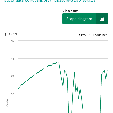
https://data.worldbank.org/indicator/AG.LND.AGRI.ZS
Visa som
Stapeldiagram
procent
Skriv ut
Ladda ner
45
44
43
42
Värden
41