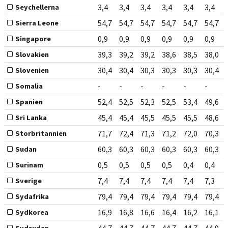
3,4
3,4
3,4
3,4
3,4
3,4
Seychellerna
54,7
54,7
54,7
54,7
54,7
54,7
Sierra Leone
0,9
0,9
0,9
0,9
0,9
0,9
Singapore
39,3
39,2
39,2
38,6
38,5
38,0
Slovakien
30,4
30,4
30,3
30,3
30,3
30,4
Slovenien
-
-
-
-
-
-
Somalia
52,4
52,5
52,3
52,5
53,4
49,6
Spanien
45,4
45,4
45,5
45,5
45,5
48,6
Sri Lanka
71,7
72,4
71,3
71,2
72,0
70,3
Storbritannien
60,3
60,3
60,3
60,3
60,3
60,3
Sudan
0,5
0,5
0,5
0,5
0,4
0,4
Surinam
7,4
7,4
7,4
7,4
7,4
7,3
Sverige
79,4
79,4
79,4
79,4
79,4
79,4
Sydafrika
16,9
16,8
16,6
16,4
16,2
16,1
Sydkorea