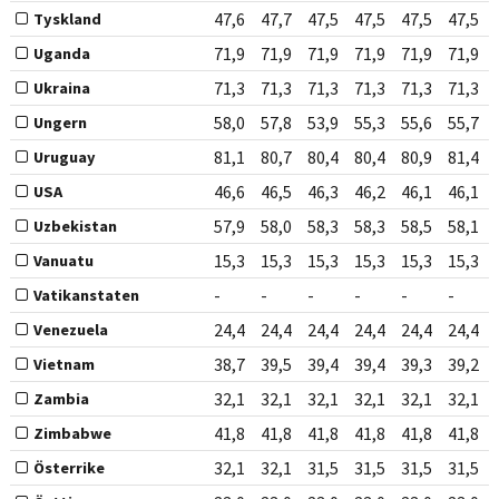
47,6
47,7
47,5
47,5
47,5
47,5
Tyskland
71,9
71,9
71,9
71,9
71,9
71,9
Uganda
71,3
71,3
71,3
71,3
71,3
71,3
Ukraina
58,0
57,8
53,9
55,3
55,6
55,7
Ungern
81,1
80,7
80,4
80,4
80,9
81,4
Uruguay
46,6
46,5
46,3
46,2
46,1
46,1
USA
57,9
58,0
58,3
58,3
58,5
58,1
Uzbekistan
15,3
15,3
15,3
15,3
15,3
15,3
Vanuatu
-
-
-
-
-
-
Vatikanstaten
24,4
24,4
24,4
24,4
24,4
24,4
Venezuela
38,7
39,5
39,4
39,4
39,3
39,2
Vietnam
32,1
32,1
32,1
32,1
32,1
32,1
Zambia
41,8
41,8
41,8
41,8
41,8
41,8
Zimbabwe
32,1
32,1
31,5
31,5
31,5
31,5
Österrike