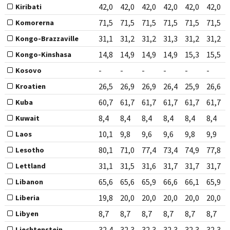
42,0
42,0
42,0
42,0
42,0
42,0
Kiribati
71,5
71,5
71,5
71,5
71,5
71,5
Komorerna
31,1
31,2
31,2
31,3
31,2
31,2
Kongo-Brazzaville
14,8
14,9
14,9
14,9
15,3
15,5
Kongo-Kinshasa
-
-
-
-
-
-
Kosovo
26,5
26,9
26,9
26,4
25,9
26,6
Kroatien
60,7
61,7
61,7
61,7
61,7
61,7
Kuba
8,4
8,4
8,4
8,4
8,4
8,4
Kuwait
10,1
9,8
9,6
9,6
9,8
9,9
Laos
80,1
71,0
77,4
73,4
74,9
77,8
Lesotho
31,1
31,5
31,6
31,7
31,7
31,7
Lettland
65,6
65,6
65,9
66,6
66,1
65,9
Libanon
19,8
20,0
20,0
20,0
20,0
20,0
Liberia
8,7
8,7
8,7
8,7
8,7
8,7
Libyen
32,4
32,3
32,3
32,3
32,3
32,3
Liechtenstein