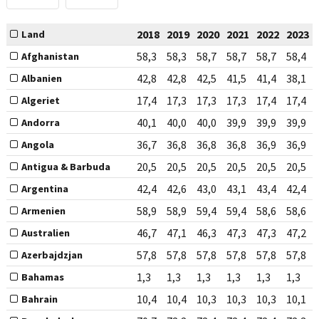
2018
2019
2020
2021
2022
2023
Land
58,3
58,3
58,7
58,7
58,7
58,4
Afghanistan
42,8
42,8
42,5
41,5
41,4
38,1
Albanien
17,4
17,3
17,3
17,3
17,4
17,4
Algeriet
40,1
40,0
40,0
39,9
39,9
39,9
Andorra
36,7
36,8
36,8
36,8
36,9
36,9
Angola
20,5
20,5
20,5
20,5
20,5
20,5
Antigua & Barbuda
42,4
42,6
43,0
43,1
43,4
42,4
Argentina
58,9
58,9
59,4
59,4
58,6
58,6
Armenien
46,7
47,1
46,3
47,3
47,3
47,2
Australien
57,8
57,8
57,8
57,8
57,8
57,8
Azerbajdzjan
1,3
1,3
1,3
1,3
1,3
1,3
Bahamas
10,4
10,4
10,3
10,3
10,3
10,1
Bahrain