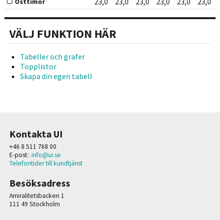
23,0
23,0
23,0
23,0
23,0
23,0
Östtimor
VÄLJ FUNKTION HÄR
Tabeller och grafer
Topplistor
Skapa din egen tabell
Kontakta UI
+46 8 511 768 00
E-post:
info@ui.se
Telefontider till kundtjänst
Besöksadress
Amiralitetsbacken 1
111 49 Stockholm