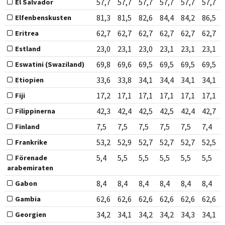
57,7
57,7
57,7
57,7
57,7
57,7
El Salvador
81,3
81,5
82,6
84,4
84,2
86,5
Elfenbenskusten
62,7
62,7
62,7
62,7
62,7
62,7
Eritrea
23,0
23,1
23,0
23,1
23,1
23,1
Estland
69,8
69,6
69,5
69,5
69,5
69,5
Eswatini (Swaziland)
33,6
33,8
34,1
34,4
34,1
34,1
Etiopien
17,2
17,1
17,1
17,1
17,1
17,1
Fiji
42,3
42,4
42,5
42,5
42,4
42,7
Filippinerna
7,5
7,5
7,5
7,5
7,5
7,4
Finland
53,2
52,9
52,7
52,7
52,7
52,5
Frankrike
5,4
5,5
5,5
5,5
5,5
5,5
Förenade
arabemiraten
8,4
8,4
8,4
8,4
8,4
8,4
Gabon
62,6
62,6
62,6
62,6
62,6
62,6
Gambia
34,2
34,1
34,2
34,2
34,3
34,1
Georgien