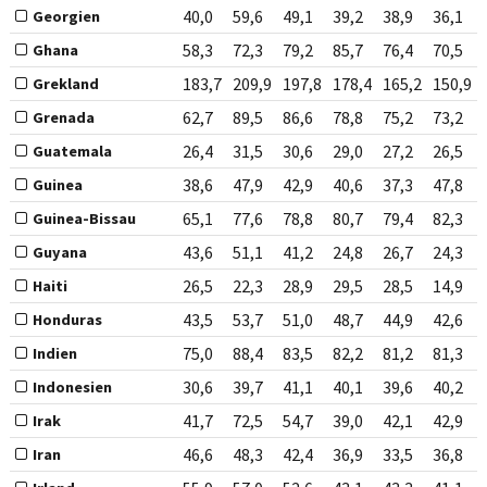
40,0
59,6
49,1
39,2
38,9
36,1
Georgien
58,3
72,3
79,2
85,7
76,4
70,5
Ghana
183,7
209,9
197,8
178,4
165,2
150,9
Grekland
62,7
89,5
86,6
78,8
75,2
73,2
Grenada
26,4
31,5
30,6
29,0
27,2
26,5
Guatemala
38,6
47,9
42,9
40,6
37,3
47,8
Guinea
65,1
77,6
78,8
80,7
79,4
82,3
Guinea-Bissau
43,6
51,1
41,2
24,8
26,7
24,3
Guyana
26,5
22,3
28,9
29,5
28,5
14,9
Haiti
43,5
53,7
51,0
48,7
44,9
42,6
Honduras
75,0
88,4
83,5
82,2
81,2
81,3
Indien
30,6
39,7
41,1
40,1
39,6
40,2
Indonesien
41,7
72,5
54,7
39,0
42,1
42,9
Irak
46,6
48,3
42,4
36,9
33,5
36,8
Iran