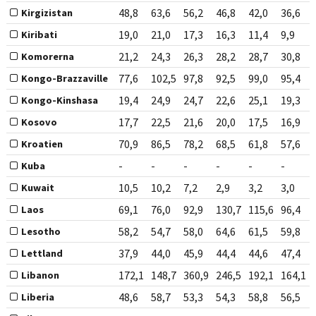
48,8
63,6
56,2
46,8
42,0
36,6
Kirgizistan
19,0
21,0
17,3
16,3
11,4
9,9
Kiribati
21,2
24,3
26,3
28,2
28,7
30,8
Komorerna
77,6
102,5
97,8
92,5
99,0
95,4
Kongo-Brazzaville
19,4
24,9
24,7
22,6
25,1
19,3
Kongo-Kinshasa
17,7
22,5
21,6
20,0
17,5
16,9
Kosovo
70,9
86,5
78,2
68,5
61,8
57,6
Kroatien
-
-
-
-
-
-
Kuba
10,5
10,2
7,2
2,9
3,2
3,0
Kuwait
69,1
76,0
92,9
130,7
115,6
96,4
Laos
58,2
54,7
58,0
64,6
61,5
59,8
Lesotho
37,9
44,0
45,9
44,4
44,6
47,4
Lettland
172,1
148,7
360,9
246,5
192,1
164,1
Libanon
48,6
58,7
53,3
54,3
58,8
56,5
Liberia