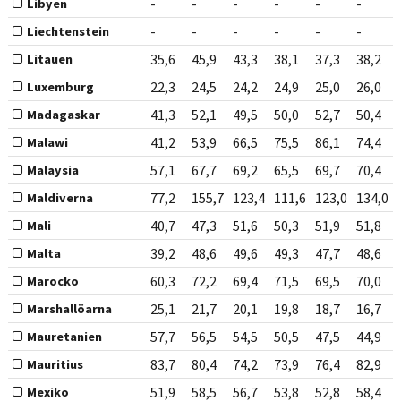
-
-
-
-
-
-
Libyen
-
-
-
-
-
-
Liechtenstein
35,6
45,9
43,3
38,1
37,3
38,2
Litauen
22,3
24,5
24,2
24,9
25,0
26,0
Luxemburg
41,3
52,1
49,5
50,0
52,7
50,4
Madagaskar
41,2
53,9
66,5
75,5
86,1
74,4
Malawi
57,1
67,7
69,2
65,5
69,7
70,4
Malaysia
77,2
155,7
123,4
111,6
123,0
134,0
Maldiverna
40,7
47,3
51,6
50,3
51,9
51,8
Mali
39,2
48,6
49,6
49,3
47,7
48,6
Malta
60,3
72,2
69,4
71,5
69,5
70,0
Marocko
25,1
21,7
20,1
19,8
18,7
16,7
Marshallöarna
57,7
56,5
54,5
50,5
47,5
44,9
Mauretanien
83,7
80,4
74,2
73,9
76,4
82,9
Mauritius
51,9
58,5
56,7
53,8
52,8
58,4
Mexiko