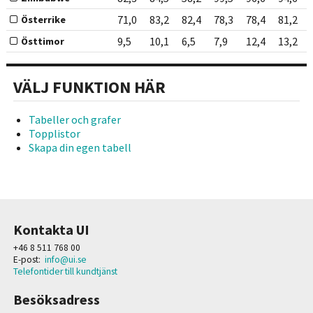
71,0
83,2
82,4
78,3
78,4
81,2
Österrike
9,5
10,1
6,5
7,9
12,4
13,2
Östtimor
VÄLJ FUNKTION HÄR
Tabeller och grafer
Topplistor
Skapa din egen tabell
Kontakta UI
+46 8 511 768 00
E-post:
info@ui.se
Telefontider till kundtjänst
Besöksadress