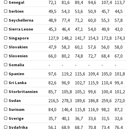
72,1
81,6
89,4
94,6
107,4
113,7
Senegal
49,5
54,3
53,6
50,9
45,7
44,5
Serbien
48,9
77,4
71,2
60,0
55,3
57,8
Seychellerna
45,3
46,4
47,1
54,0
49,9
43,0
Sierra Leone
127,9
148,2
141,7
154,3
172,8
174,3
Singapore
47,9
58,3
60,1
57,6
56,0
58,0
Slovakien
66,0
80,2
74,8
72,7
68,4
67,0
Slovenien
-
-
-
-
-
-
Somalia
97,6
119,2
115,6
109,4
105,0
101,8
Spanien
82,6
96,9
102,7
115,9
110,4
99,4
Sri Lanka
85,7
105,8
105,1
99,6
100,4
101,2
Storbritannien
216,5
278,3
189,6
186,8
259,6
272,0
Sudan
84,0
146,4
115,8
116,9
98,2
87,2
Surinam
35,7
40,1
36,7
33,6
31,5
32,6
Sverige
56,1
68,9
68,7
70,8
73,4
76,4
Sydafrika