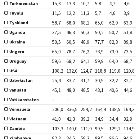
15,3
13,3
10,7
5,8
4,7
4,6
Turkmenistan
11,5
12,2
11,3
5,7
4,6
3,9
Tuvalu
58,7
68,0
68,1
65,0
62,9
63,9
Tyskland
37,5
46,3
50,3
50,2
50,2
51,8
Uganda
50,5
60,5
48,9
77,7
82,3
89,8
Ukraina
65,0
78,7
76,2
73,9
73,0
73,5
Ungern
59,6
68,2
64,1
59,9
64,0
68,7
Uruguay
108,2
132,0
124,7
118,8
119,0
120,8
USA
25,4
33,7
31,7
30,5
32,2
32,7
Uzbekistan
45,1
48,0
48,5
43,1
40,6
44,6
Vanuatu
-
-
-
-
-
-
Vatikanstaten
206,0
336,5
254,2
164,4
138,5
164,3
Venezuela
41,0
41,3
39,2
34,9
34,4
32,9
Vietnam
103,3
140,0
111,0
99,5
129,1
114,9
Zambia
82,3
84,5
58,2
99,5
96,6
94,6
Zimbabwe