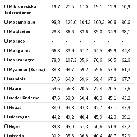
19,7
21,5
17,0
15,1
12,9
10,9
Mikronesiska
federationen
98,3
120,0
104,3
100,3
90,8
96,6
Moçambique
28,8
36,6
33,6
35,0
34,9
38,1
Moldavien
-
-
-
-
-
-
Monaco
66,8
83,4
67,7
64,5
45,9
44,4
Mongoliet
78,8
107,3
85,6
70,6
60,5
62,6
Montenegro
38,3
48,7
59,2
55,6
57,9
61,3
Myanmar (Burma)
57,6
64,3
69,6
69,4
67,2
67,7
Namibia
59,6
56,3
20,5
22,4
20,5
17,6
Nauru
47,6
53,3
50,4
48,3
45,1
43,2
Nederländerna
34,0
43,3
43,3
42,7
47,1
47,9
Nepal
44,2
49,2
48,4
45,9
42,3
39,1
Nicaragua
39,8
45,0
51,3
50,6
51,9
47,2
Niger
30,2
35,6
36,8
40,4
48,7
52,9
Nigeria