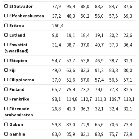
77,9
95,4
88,0
83,3
84,7
87,6
El Salvador
37,2
46,3
50,2
56,0
57,5
59,3
Elfenbenskusten
260,4
-
-
-
-
-
Eritrea
9,0
19,1
18,4
19,1
20,2
23,6
Estland
31,4
38,7
37,0
40,7
37,3
36,4
Eswatini
(Swaziland)
54,7
53,7
53,8
46,9
38,7
32,3
Etiopien
49,0
63,6
83,3
91,2
83,3
80,0
Fiji
37,0
51,6
57,0
57,4
56,5
57,1
Filippinerna
65,2
75,4
73,2
74,0
77,3
82,5
Finland
98,1
114,8
112,7
111,3
109,7
113,1
Frankrike
26,8
41,3
36,3
32,1
32,4
32,1
Förenade
arabemiraten
59,8
83,0
72,9
65,6
70,6
73,4
Gabon
83,0
85,9
83,1
83,9
75,7
72,9
Gambia