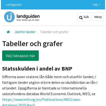
Hoppa
Landguiden
Välj
till
huvudinnehållet
Sök
Meny
Jämför länder
Tabeller och grafer
Tabeller och grafer
Välj faktapost här
Statsskulden i andel av BNP
Siffrorna avser statens lån både inom och utanför landet; i
fattigare länder utgörs större delen av skuldbördan av lån i
utlandet. Uppgifterna är hämtade ur Internationella
valutafondens databas World Economic Outlook, WEO, se
https://www.imf.org/en/Publications/WEO/weo-
database/2025/April