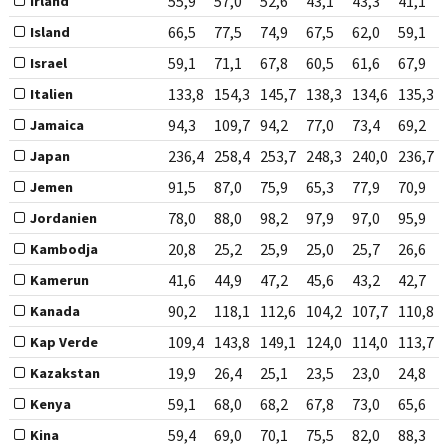
55,9
57,0
52,6
43,1
43,3
41,1
Irland
66,5
77,5
74,9
67,5
62,0
59,1
Island
59,1
71,1
67,8
60,5
61,6
67,9
Israel
133,8
154,3
145,7
138,3
134,6
135,3
Italien
94,3
109,7
94,2
77,0
73,4
69,2
Jamaica
236,4
258,4
253,7
248,3
240,0
236,7
Japan
91,5
87,0
75,9
65,3
77,9
70,9
Jemen
78,0
88,0
98,2
97,9
97,0
95,9
Jordanien
20,8
25,2
25,9
25,0
25,7
26,6
Kambodja
41,6
44,9
47,2
45,6
43,2
42,7
Kamerun
90,2
118,1
112,6
104,2
107,7
110,8
Kanada
109,4
143,8
149,1
124,0
114,0
113,7
Kap Verde
19,9
26,4
25,1
23,5
23,0
24,8
Kazakstan
59,1
68,0
68,2
67,8
73,0
65,6
Kenya
59,4
69,0
70,1
75,5
82,0
88,3
Kina