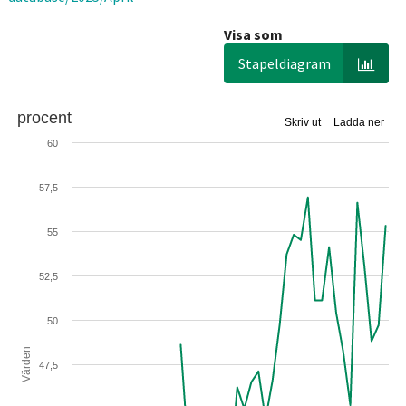
Visa som
Stapeldiagram
procent
Skriv ut
Ladda ner
60
57,5
55
52,5
50
Värden
47,5