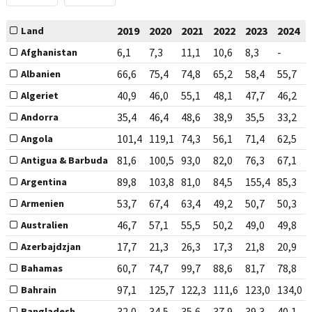
2019
2020
2021
2022
2023
2024
Land
6,1
7,3
11,1
10,6
8,3
-
Afghanistan
66,6
75,4
74,8
65,2
58,4
55,7
Albanien
40,9
46,0
55,1
48,1
47,7
46,2
Algeriet
35,4
46,4
48,6
38,9
35,5
33,2
Andorra
101,4
119,1
74,3
56,1
71,4
62,5
Angola
81,6
100,5
93,0
82,0
76,3
67,1
Antigua & Barbuda
89,8
103,8
81,0
84,5
155,4
85,3
Argentina
53,7
67,4
63,4
49,2
50,7
50,3
Armenien
46,7
57,1
55,5
50,2
49,0
49,8
Australien
17,7
21,3
26,3
17,3
21,8
20,9
Azerbajdzjan
60,7
74,7
99,7
88,6
81,7
78,8
Bahamas
97,1
125,7
122,3
111,6
123,0
134,0
Bahrain
32,0
34,5
35,6
37,9
39,3
40,1
Bangladesh