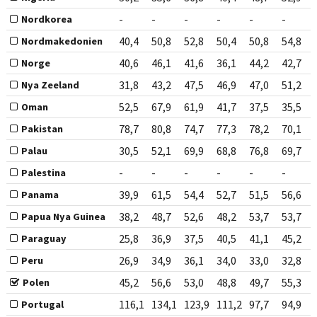
-
-
-
-
-
-
Nordkorea
40,4
50,8
52,8
50,4
50,8
54,8
Nordmakedonien
40,6
46,1
41,6
36,1
44,2
42,7
Norge
31,8
43,2
47,5
46,9
47,0
51,2
Nya Zeeland
52,5
67,9
61,9
41,7
37,5
35,5
Oman
78,7
80,8
74,7
77,3
78,2
70,1
Pakistan
30,5
52,1
69,9
68,8
76,8
69,7
Palau
-
-
-
-
-
-
Palestina
39,9
61,5
54,4
52,7
51,5
56,6
Panama
38,2
48,7
52,6
48,2
53,7
53,7
Papua Nya Guinea
25,8
36,9
37,5
40,5
41,1
45,2
Paraguay
26,9
34,9
36,1
34,0
33,0
32,8
Peru
45,2
56,6
53,0
48,8
49,7
55,3
Polen
116,1
134,1
123,9
111,2
97,7
94,9
Portugal