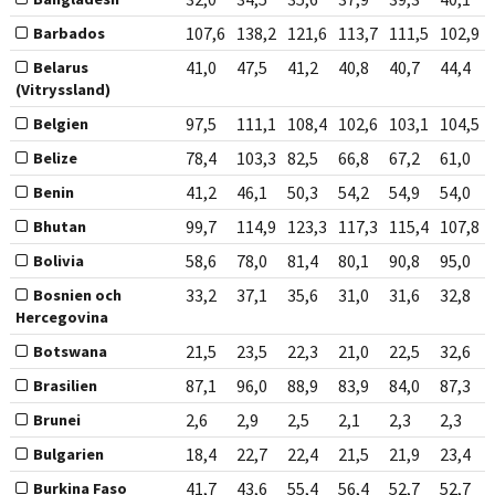
107,6
138,2
121,6
113,7
111,5
102,9
Barbados
41,0
47,5
41,2
40,8
40,7
44,4
Belarus
(Vitryssland)
97,5
111,1
108,4
102,6
103,1
104,5
Belgien
78,4
103,3
82,5
66,8
67,2
61,0
Belize
41,2
46,1
50,3
54,2
54,9
54,0
Benin
99,7
114,9
123,3
117,3
115,4
107,8
Bhutan
58,6
78,0
81,4
80,1
90,8
95,0
Bolivia
33,2
37,1
35,6
31,0
31,6
32,8
Bosnien och
Hercegovina
21,5
23,5
22,3
21,0
22,5
32,6
Botswana
87,1
96,0
88,9
83,9
84,0
87,3
Brasilien
2,6
2,9
2,5
2,1
2,3
2,3
Brunei
18,4
22,7
22,4
21,5
21,9
23,4
Bulgarien
41,7
43,6
55,4
56,4
52,7
52,7
Burkina Faso