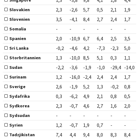
1,3
-3,8
9,8
4,1
1,8
4,4
Singapore
2,3
-2,6
5,7
0,5
2,1
1,9
Slovakien
3,5
-4,1
8,4
2,7
2,4
1,7
Slovenien
-
-
-
-
-
-
Somalia
2,0
-10,9
6,7
6,4
2,5
3,5
Spanien
-0,2
-4,6
4,2
-7,3
-2,3
5,0
Sri Lanka
1,3
-10,0
8,5
5,1
0,3
1,1
Storbritannien
-2,2
-3,6
-1,9
-1,0
-29,4
-14,0
Sudan
1,2
-16,0
-2,4
2,4
2,4
1,7
Surinam
2,6
-1,9
5,2
1,3
-0,2
0,8
Sverige
0,3
-6,2
4,9
2,1
0,8
0,5
Sydafrika
2,3
-0,7
4,6
2,7
1,6
2,0
Sydkorea
-
-
-
-
-
-
Sydsudan
1,2
-0,7
1,9
0,7
-
-
Syrien
7,4
4,4
9,4
8,0
8,3
8,4
Tadzjikistan