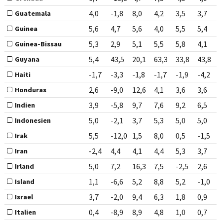
4,0
-1,8
8,0
4,2
3,5
3,7
Guatemala
5,6
4,7
5,6
4,0
5,5
5,4
Guinea
5,3
2,9
5,1
5,5
5,8
4,1
Guinea-Bissau
5,4
43,5
20,1
63,3
33,8
43,8
Guyana
-1,7
-3,3
-1,8
-1,7
-1,9
-4,2
Haiti
2,6
-9,0
12,6
4,1
3,6
3,6
Honduras
3,9
-5,8
9,7
7,6
9,2
6,5
Indien
5,0
-2,1
3,7
5,3
5,0
5,0
Indonesien
5,5
-12,0
1,5
8,0
0,5
-1,5
Irak
-2,4
4,4
4,1
4,4
5,3
3,7
Iran
5,0
7,2
16,3
7,5
-2,5
2,6
Irland
1,1
-6,6
5,2
8,8
5,2
-1,0
Island
3,7
-2,0
9,4
6,3
1,8
0,9
Israel
0,4
-8,9
8,9
4,8
1,0
0,7
Italien