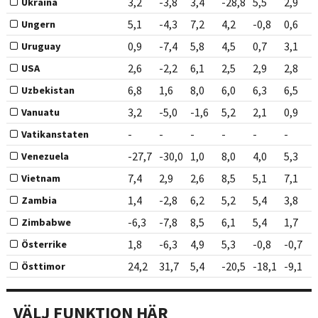
3,2
-3,8
3,4
-28,8
5,5
2,9
Ukraina
5,1
-4,3
7,2
4,2
-0,8
0,6
Ungern
0,9
-7,4
5,8
4,5
0,7
3,1
Uruguay
2,6
-2,2
6,1
2,5
2,9
2,8
USA
6,8
1,6
8,0
6,0
6,3
6,5
Uzbekistan
3,2
-5,0
-1,6
5,2
2,1
0,9
Vanuatu
-
-
-
-
-
-
Vatikanstaten
-27,7
-30,0
1,0
8,0
4,0
5,3
Venezuela
7,4
2,9
2,6
8,5
5,1
7,1
Vietnam
1,4
-2,8
6,2
5,2
5,4
3,8
Zambia
-6,3
-7,8
8,5
6,1
5,4
1,7
Zimbabwe
1,8
-6,3
4,9
5,3
-0,8
-0,7
Österrike
24,2
31,7
5,4
-20,5
-18,1
-9,1
Östtimor
VÄLJ FUNKTION HÄR