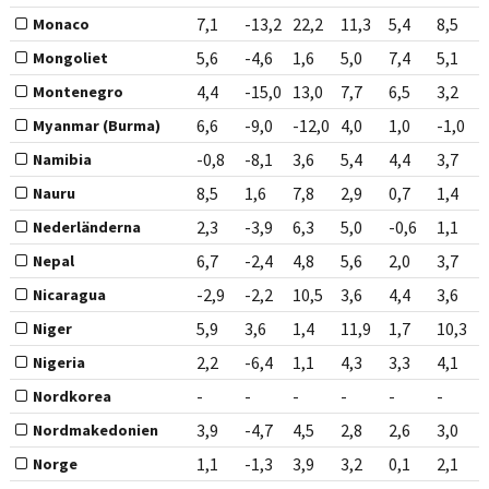
7,1
-13,2
22,2
11,3
5,4
8,5
Monaco
5,6
-4,6
1,6
5,0
7,4
5,1
Mongoliet
4,4
-15,0
13,0
7,7
6,5
3,2
Montenegro
6,6
-9,0
-12,0
4,0
1,0
-1,0
Myanmar (Burma)
-0,8
-8,1
3,6
5,4
4,4
3,7
Namibia
8,5
1,6
7,8
2,9
0,7
1,4
Nauru
2,3
-3,9
6,3
5,0
-0,6
1,1
Nederländerna
6,7
-2,4
4,8
5,6
2,0
3,7
Nepal
-2,9
-2,2
10,5
3,6
4,4
3,6
Nicaragua
5,9
3,6
1,4
11,9
1,7
10,3
Niger
2,2
-6,4
1,1
4,3
3,3
4,1
Nigeria
-
-
-
-
-
-
Nordkorea
3,9
-4,7
4,5
2,8
2,6
3,0
Nordmakedonien
1,1
-1,3
3,9
3,2
0,1
2,1
Norge