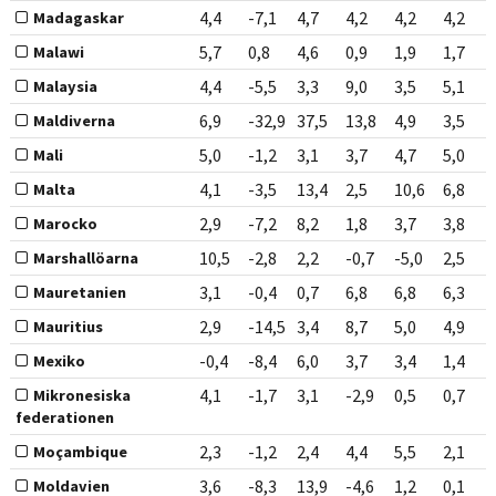
4,4
-7,1
4,7
4,2
4,2
4,2
Madagaskar
5,7
0,8
4,6
0,9
1,9
1,7
Malawi
4,4
-5,5
3,3
9,0
3,5
5,1
Malaysia
6,9
-32,9
37,5
13,8
4,9
3,5
Maldiverna
5,0
-1,2
3,1
3,7
4,7
5,0
Mali
4,1
-3,5
13,4
2,5
10,6
6,8
Malta
2,9
-7,2
8,2
1,8
3,7
3,8
Marocko
10,5
-2,8
2,2
-0,7
-5,0
2,5
Marshallöarna
3,1
-0,4
0,7
6,8
6,8
6,3
Mauretanien
2,9
-14,5
3,4
8,7
5,0
4,9
Mauritius
-0,4
-8,4
6,0
3,7
3,4
1,4
Mexiko
4,1
-1,7
3,1
-2,9
0,5
0,7
Mikronesiska
federationen
2,3
-1,2
2,4
4,4
5,5
2,1
Moçambique
3,6
-8,3
13,9
-4,6
1,2
0,1
Moldavien