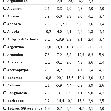
3,9
-2,4
-20,7
-6,2
2,3
-
Afghanistan
2,1
-3,3
9,0
4,8
4,0
4,0
Albanien
0,9
-5,0
3,8
3,6
4,1
3,7
Algeriet
2,0
-11,2
8,3
9,6
2,6
3,4
Andorra
-0,2
-4,0
2,1
4,2
1,3
4,4
Angola
3,2
-18,9
8,2
9,1
2,4
3,7
Antigua & Barbuda
-2,0
-9,9
10,4
6,0
-1,9
-1,3
Argentina
7,6
-7,2
5,8
12,6
8,3
5,9
Armenien
2,2
-0,1
2,0
4,3
3,6
1,4
Australien
2,5
-4,2
5,6
4,7
1,4
4,1
Azerbajdzjan
-0,8
-20,1
17,6
10,9
3,0
3,4
Bahamas
2,1
-5,9
4,4
6,2
3,9
2,6
Bahrain
7,9
3,4
6,9
7,1
5,8
4,2
Bangladesh
0,2
-14,4
-0,1
17,2
2,9
2,5
Barbados
1,4
-0,7
2,4
-4,7
4,1
4,0
Belarus (Vitryssland)