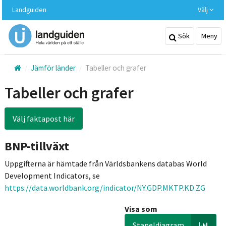
Hoppa
Landguiden
Välj
till
huvudinnehållet
Sök
Meny
Jämför länder
Tabeller och grafer
Tabeller och grafer
Välj faktapost här
BNP-tillväxt
Uppgifterna är hämtade från Världsbankens databas World
Development Indicators, se
https://data.worldbank.org/indicator/NY.GDP.MKTP.KD.ZG
Visa som
Stapeldiagram