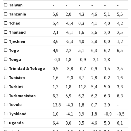
-
-
-
-
-
-
Taiwan
5,8
2,0
4,3
4,6
5,1
5,5
Tanzania
5,4
-0,4
0,3
4,1
4,0
4,2
Tchad
2,1
-6,1
1,6
2,6
2,0
2,5
Thailand
3,6
-5,3
4,0
2,8
0,0
1,2
Tjeckien
4,9
2,2
5,1
6,3
6,2
6,5
Togo
-0,3
1,8
-0,9
-2,1
2,8
-
Tonga
0,5
-8,8
-0,7
0,9
1,5
2,5
Trinidad & Tobago
1,6
-9,0
4,7
2,8
0,2
1,6
Tunisien
1,3
1,8
11,8
5,4
5,0
3,3
Turkiet
6,3
5,9
6,2
6,2
6,3
6,3
Turkmenistan
13,8
-4,3
1,8
0,7
3,9
-
Tuvalu
1,0
-4,1
3,9
1,8
-0,9
-0,5
Tyskland
6,4
3,0
3,5
4,6
5,3
6,1
Uganda