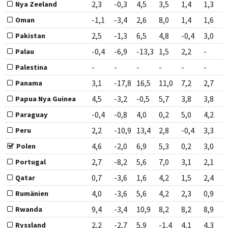
2,3
-0,3
4,5
3,5
1,4
1,3
Nya Zeeland
-1,1
-3,4
2,6
8,0
1,4
1,6
Oman
2,5
-1,3
6,5
4,8
-0,4
3,0
Pakistan
-0,4
-6,9
-13,3
1,5
2,2
-
Palau
-
-
-
-
-
-
Palestina
3,1
-17,8
16,5
11,0
7,2
2,7
Panama
4,5
-3,2
-0,5
5,7
3,8
3,8
Papua Nya Guinea
-0,4
-0,8
4,0
0,2
5,0
4,2
Paraguay
2,2
-10,9
13,4
2,8
-0,4
3,3
Peru
4,6
-2,0
6,9
5,3
0,2
3,0
Polen
2,7
-8,2
5,6
7,0
3,1
2,1
Portugal
0,7
-3,6
1,6
4,2
1,5
2,4
Qatar
4,0
-3,6
5,6
4,2
2,3
0,9
Rumänien
9,4
-3,4
10,9
8,2
8,2
8,9
Rwanda
2,2
-2,7
5,9
-1,4
4,1
4,3
Ryssland