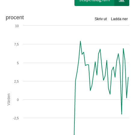
procent
Skriv ut
Ladda ner
10
7,5
5
2,5
Värden
0
-2,5