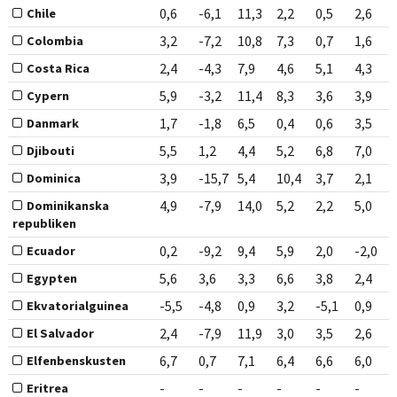
0,6
-6,1
11,3
2,2
0,5
2,6
Chile
3,2
-7,2
10,8
7,3
0,7
1,6
Colombia
2,4
-4,3
7,9
4,6
5,1
4,3
Costa Rica
5,9
-3,2
11,4
8,3
3,6
3,9
Cypern
1,7
-1,8
6,5
0,4
0,6
3,5
Danmark
5,5
1,2
4,4
5,2
6,8
7,0
Djibouti
3,9
-15,7
5,4
10,4
3,7
2,1
Dominica
4,9
-7,9
14,0
5,2
2,2
5,0
Dominikanska
republiken
0,2
-9,2
9,4
5,9
2,0
-2,0
Ecuador
5,6
3,6
3,3
6,6
3,8
2,4
Egypten
-5,5
-4,8
0,9
3,2
-5,1
0,9
Ekvatorialguinea
2,4
-7,9
11,9
3,0
3,5
2,6
El Salvador
6,7
0,7
7,1
6,4
6,6
6,0
Elfenbenskusten
-
-
-
-
-
-
Eritrea