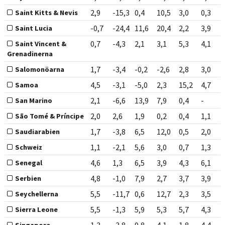
2,9
-15,3
0,4
10,5
3,0
0,3
Saint Kitts & Nevis
-0,7
-24,4
11,6
20,4
2,2
3,9
Saint Lucia
0,7
-4,3
2,1
3,1
5,3
4,1
Saint Vincent &
Grenadinerna
1,7
-3,4
-0,2
-2,6
2,8
3,0
Salomonöarna
4,5
-3,1
-5,0
2,3
15,2
4,7
Samoa
2,1
-6,6
13,9
7,9
0,4
-
San Marino
2,0
2,6
1,9
0,2
0,4
1,1
São Tomé & Príncipe
1,7
-3,8
6,5
12,0
0,5
2,0
Saudiarabien
1,1
-2,1
5,6
3,0
0,7
1,3
Schweiz
4,6
1,3
6,5
3,9
4,3
6,1
Senegal
4,8
-1,0
7,9
2,7
3,7
3,9
Serbien
5,5
-11,7
0,6
12,7
2,3
3,5
Seychellerna
5,5
-1,3
5,9
5,3
5,7
4,3
Sierra Leone