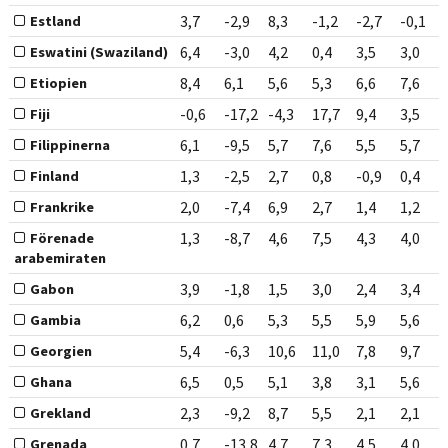
3,7
-2,9
8,3
-1,2
-2,7
-0,1
Estland
6,4
-3,0
4,2
0,4
3,5
3,0
Eswatini (Swaziland)
8,4
6,1
5,6
5,3
6,6
7,6
Etiopien
-0,6
-17,2
-4,3
17,7
9,4
3,5
Fiji
6,1
-9,5
5,7
7,6
5,5
5,7
Filippinerna
1,3
-2,5
2,7
0,8
-0,9
0,4
Finland
2,0
-7,4
6,9
2,7
1,4
1,2
Frankrike
1,3
-8,7
4,6
7,5
4,3
4,0
Förenade
arabemiraten
3,9
-1,8
1,5
3,0
2,4
3,4
Gabon
6,2
0,6
5,3
5,5
5,9
5,6
Gambia
5,4
-6,3
10,6
11,0
7,8
9,7
Georgien
6,5
0,5
5,1
3,8
3,1
5,6
Ghana
2,3
-9,2
8,7
5,5
2,1
2,1
Grekland
0,7
-13,8
4,7
7,3
4,5
4,0
Grenada