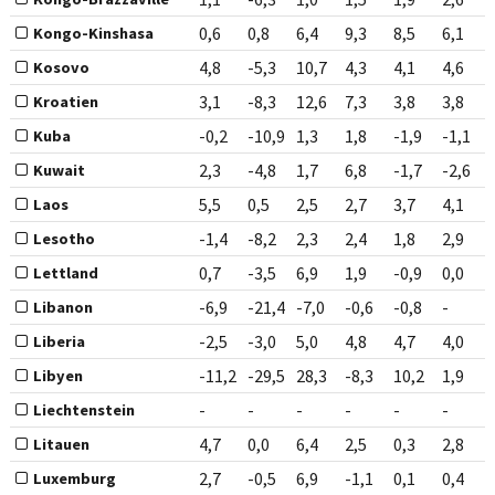
0,6
0,8
6,4
9,3
8,5
6,1
Kongo-Kinshasa
4,8
-5,3
10,7
4,3
4,1
4,6
Kosovo
3,1
-8,3
12,6
7,3
3,8
3,8
Kroatien
-0,2
-10,9
1,3
1,8
-1,9
-1,1
Kuba
2,3
-4,8
1,7
6,8
-1,7
-2,6
Kuwait
5,5
0,5
2,5
2,7
3,7
4,1
Laos
-1,4
-8,2
2,3
2,4
1,8
2,9
Lesotho
0,7
-3,5
6,9
1,9
-0,9
0,0
Lettland
-6,9
-21,4
-7,0
-0,6
-0,8
-
Libanon
-2,5
-3,0
5,0
4,8
4,7
4,0
Liberia
-11,2
-29,5
28,3
-8,3
10,2
1,9
Libyen
-
-
-
-
-
-
Liechtenstein
4,7
0,0
6,4
2,5
0,3
2,8
Litauen
2,7
-0,5
6,9
-1,1
0,1
0,4
Luxemburg