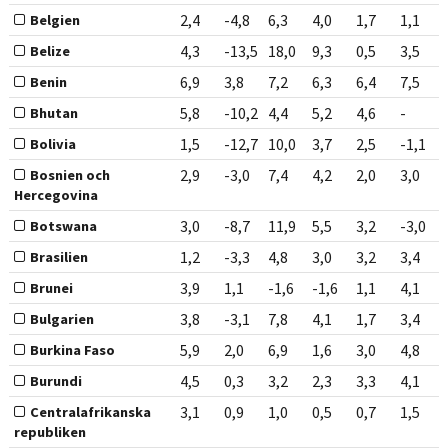
2,4
-4,8
6,3
4,0
1,7
1,1
Belgien
4,3
-13,5
18,0
9,3
0,5
3,5
Belize
6,9
3,8
7,2
6,3
6,4
7,5
Benin
5,8
-10,2
4,4
5,2
4,6
-
Bhutan
1,5
-12,7
10,0
3,7
2,5
-1,1
Bolivia
2,9
-3,0
7,4
4,2
2,0
3,0
Bosnien och
Hercegovina
3,0
-8,7
11,9
5,5
3,2
-3,0
Botswana
1,2
-3,3
4,8
3,0
3,2
3,4
Brasilien
3,9
1,1
-1,6
-1,6
1,1
4,1
Brunei
3,8
-3,1
7,8
4,1
1,7
3,4
Bulgarien
5,9
2,0
6,9
1,6
3,0
4,8
Burkina Faso
4,5
0,3
3,2
2,3
3,3
4,1
Burundi
3,1
0,9
1,0
0,5
0,7
1,5
Centralafrikanska
republiken