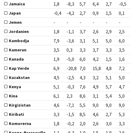
1,8
-8,3
5,7
6,4
2,7
-0,5
Jamaica
-0,4
-4,2
2,7
0,9
1,5
0,1
Japan
-
-
-
-
-
-
Jemen
1,8
-1,1
3,7
2,6
2,9
2,5
Jordanien
7,9
-3,6
3,1
5,1
5,0
6,0
Kambodja
3,5
0,3
3,3
3,7
3,3
3,5
Kamerun
1,9
-5,0
6,0
4,2
1,5
1,6
Kanada
6,9
-20,8
7,0
15,8
4,8
7,2
Kap Verde
4,5
-2,5
4,3
3,2
5,1
5,0
Kazakstan
5,1
-0,3
7,6
4,9
5,7
4,7
Kenya
6,1
2,3
8,6
3,1
5,4
5,0
Kina
4,6
-7,1
5,5
9,0
9,0
9,0
Kirgizistan
3,3
-1,5
8,5
4,6
2,7
5,3
Kiribati
1,8
-0,2
2,0
2,6
3,0
3,3
Komorerna
1,1
-6,3
1,0
1,5
1,9
2,6
Kongo-Brazzaville