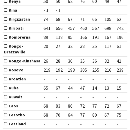
50
50
62
76
60
49
47
Kenya
- 1
- 1
Kina
74
68
67
71
66
105
62
Kirgizistan
641
656
457
460
567
698
742
Kiribati
89
118
95
166
191
167
196
Komorerna
20
27
32
38
35
117
61
Kongo-
Brazzaville
26
28
30
35
36
32
41
Kongo-Kinshasa
219
192
193
305
255
216
239
Kosovo
-
-
-
-
-
-
-
Kroatien
65
67
44
47
14
13
15
Kuba
-
-
-
-
-
-
-
Kuwait
68
83
86
72
77
72
67
Laos
68
70
64
77
80
67
75
Lesotho
-
-
-
-
-
-
-
Lettland