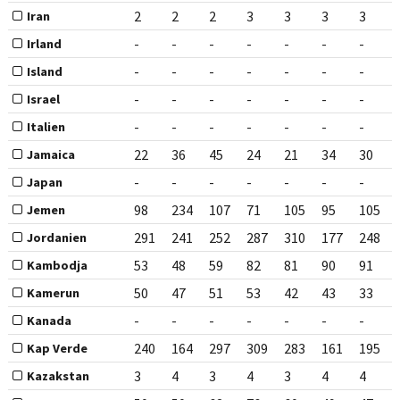
2
2
2
3
3
3
3
Iran
-
-
-
-
-
-
-
Irland
-
-
-
-
-
-
-
Island
-
-
-
-
-
-
-
Israel
-
-
-
-
-
-
-
Italien
22
36
45
24
21
34
30
Jamaica
-
-
-
-
-
-
-
Japan
98
234
107
71
105
95
105
Jemen
291
241
252
287
310
177
248
Jordanien
53
48
59
82
81
90
91
Kambodja
50
47
51
53
42
43
33
Kamerun
-
-
-
-
-
-
-
Kanada
240
164
297
309
283
161
195
Kap Verde
3
4
3
4
3
4
4
Kazakstan