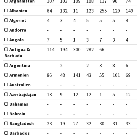
107
103
109
108
117
96
74
Afghanistan
64
132
11
123
255
129
149
Albanien
4
3
4
5
5
5
4
Algeriet
-
-
-
-
-
-
-
Andorra
7
5
1
3
7
3
4
Angola
114
194
300
282
66
-
-
Antigua &
Barbuda
2
2
3
8
6
Argentina
86
48
141
43
55
101
69
Armenien
-
-
-
-
-
-
-
Australien
13
9
12
12
1
5
12
Azerbajdzjan
-
-
-
-
-
-
-
Bahamas
-
-
-
-
-
-
-
Bahrain
23
19
27
32
30
31
33
Bangladesh
-
-
-
-
-
-
-
Barbados