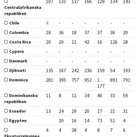
107
131
137
166
129
134
143
Centralafrikanska
republiken
4
-
-
-
-
-
-
Chile
18
36
18
37
37
36
20
Colombia
20
20
11
42
16
126
28
Costa Rica
-
-
-
-
-
-
-
Cypern
-
-
-
-
-
-
-
Danmark
135
167
242
236
159
54
193
Djibouti
281
395
757
952
1
891
791
Dominica
177
11
8
12
34
40
33
59
Dominikanska
republiken
13
24
29
20
17
21
31
Ecuador
20
16
14
73
52
4
Egypten
4
4
38
4
8
7
6
Ekvatorialguinea