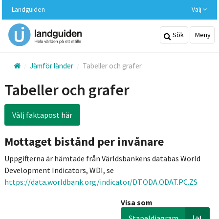
Hoppa
Landguiden
Välj
till
huvudinnehållet
Sök
Meny
Jämför länder
Tabeller och grafer
Tabeller och grafer
Välj faktapost här
Mottaget bistånd per invånare
Uppgifterna är hämtade från Världsbankens databas World
Development Indicators, WDI, se
https://data.worldbank.org/indicator/DT.ODA.ODAT.PC.ZS
Visa som
Stapeldiagram