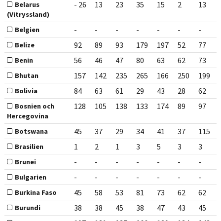
- 26
13
23
35
15
2
13
Belarus
(Vitryssland)
-
-
-
-
-
-
-
Belgien
92
89
93
179
197
52
77
Belize
56
46
47
80
63
62
73
Benin
157
142
235
265
166
250
199
Bhutan
84
63
61
29
43
28
62
Bolivia
128
105
138
133
174
89
97
Bosnien och
Hercegovina
45
37
29
34
41
37
115
Botswana
1
2
1
3
5
3
3
Brasilien
-
-
-
-
-
-
-
Brunei
-
-
-
-
-
-
-
Bulgarien
45
58
53
81
73
62
62
Burkina Faso
38
38
45
38
47
43
45
Burundi