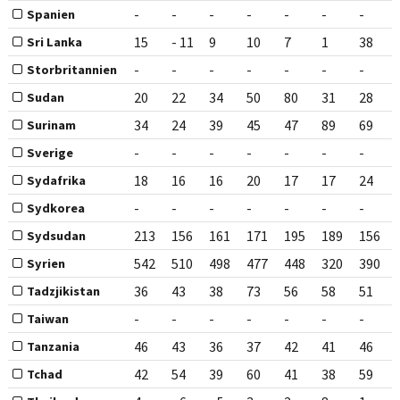
-
-
-
-
-
-
-
Spanien
15
- 11
9
10
7
1
38
Sri Lanka
-
-
-
-
-
-
-
Storbritannien
20
22
34
50
80
31
28
Sudan
34
24
39
45
47
89
69
Surinam
-
-
-
-
-
-
-
Sverige
18
16
16
20
17
17
24
Sydafrika
-
-
-
-
-
-
-
Sydkorea
213
156
161
171
195
189
156
Sydsudan
542
510
498
477
448
320
390
Syrien
36
43
38
73
56
58
51
Tadzjikistan
-
-
-
-
-
-
-
Taiwan
46
43
36
37
42
41
46
Tanzania
42
54
39
60
41
38
59
Tchad