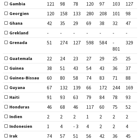
121
98
78
120
97
103
127
Gambia
120
158
133
280
208
101
98
Georgien
42
35
29
69
38
32
47
Ghana
-
-
-
-
-
-
-
Grekland
51
274
127
598
584
-
329
Grenada
801
22
24
23
27
29
25
25
Guatemala
38
51
43
54
43
36
37
Guinea
60
80
58
74
83
71
88
Guinea-Bissau
67
132
139
66
172
244
169
Guyana
91
93
63
79
84
78
93
Haiti
46
68
46
117
60
75
52
Honduras
2
2
2
1
2
2
2
Indien
1
4
- 3
4
2
2
4
Indonesien
74
57
51
56
42
36
45
Irak