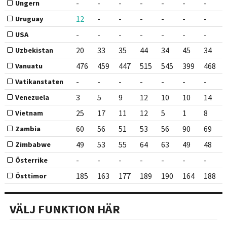
-
-
-
-
-
-
-
Ungern
12
-
-
-
-
-
-
Uruguay
-
-
-
-
-
-
-
USA
20
33
35
44
34
45
34
Uzbekistan
476
459
447
515
545
399
468
Vanuatu
-
-
-
-
-
-
-
Vatikanstaten
3
5
9
12
10
10
14
Venezuela
25
17
11
12
5
1
8
Vietnam
60
56
51
53
56
90
69
Zambia
49
53
55
64
63
49
48
Zimbabwe
-
-
-
-
-
-
-
Österrike
185
163
177
189
190
164
188
Östtimor
VÄLJ FUNKTION HÄR