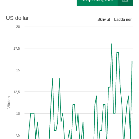
US dollar
Skriv ut
Ladda ner
20
17,5
15
12,5
Värden
10
7,5