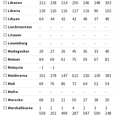
212
238
214
250
246
248
303
Libanon
130
120
116
127
116
90
102
Liberia
64
44
42
42
48
37
49
Libyen
-
-
-
-
-
-
-
Liechtenstein
-
-
-
-
-
-
-
Litauen
-
-
-
-
-
-
-
Luxemburg
29
27
26
45
36
33
40
Madagaskar
84
69
61
75
59
67
82
Malawi
- 1
- 1
Malaysia
101
278
147
621
220
230
381
Maldiverna
69
76
86
72
64
52
54
Mali
-
-
-
-
-
-
-
Malta
68
23
21
50
27
38
20
Marocko
1
1
1
4
2
3
3
Marshallöarna
558
201
499
287
587
500
248