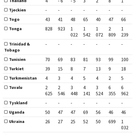
4
- 6
- 5
3
2
8
1
Thailand
-
-
-
-
-
-
-
Tjeckien
43
41
48
65
40
47
66
Togo
828
923
1
1
1
2
1
Tonga
022
542
072
809
239
-
-
-
-
-
-
-
Trinidad &
Tobago
70
69
83
81
93
99
100
Tunisien
39
15
8
7
13
9
18
Turkiet
4
3
4
5
4
2
5
Turkmenistan
2
2
3
4
3
6
6
Tuvalu
625
546
448
141
524
355
962
-
-
-
-
-
-
-
Tyskland
50
47
47
69
56
46
46
Uganda
26
27
25
52
50
699
1
Ukraina
032