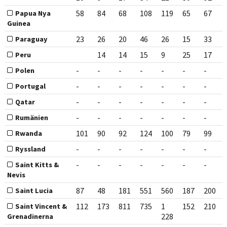
58
84
68
108
119
65
67
Papua Nya
Guinea
23
26
20
46
26
15
33
Paraguay
14
14
15
9
25
17
Peru
-
-
-
-
-
-
-
Polen
-
-
-
-
-
-
-
Portugal
-
-
-
-
-
-
-
Qatar
-
-
-
-
-
-
-
Rumänien
101
90
92
124
100
79
99
Rwanda
-
-
-
-
-
-
-
Ryssland
-
-
-
-
-
-
-
Saint Kitts &
Nevis
87
48
181
551
560
187
200
Saint Lucia
112
173
811
735
1
152
210
Saint Vincent &
228
Grenadinerna