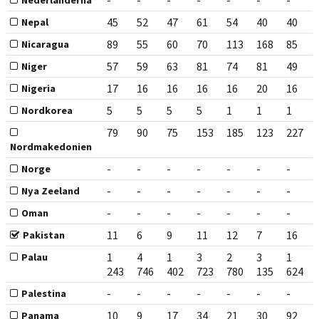
-
-
-
-
-
-
-
Nederländerna
45
52
47
61
54
40
40
Nepal
89
55
60
70
113
168
85
Nicaragua
57
59
63
81
74
81
49
Niger
17
16
16
16
16
20
16
Nigeria
5
5
5
5
1
1
1
Nordkorea
79
90
75
153
185
123
227
Nordmakedonien
-
-
-
-
-
-
-
Norge
-
-
-
-
-
-
-
Nya Zeeland
-
-
-
-
-
-
-
Oman
11
6
9
11
12
7
16
Pakistan
1
4
1
3
2
3
1
Palau
243
746
402
723
780
135
624
-
-
-
-
-
-
-
Palestina
10
9
17
34
21
30
92
Panama