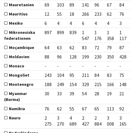
69
103
89
141
96
67
84
Mauretanien
12
55
18
266
233
62
76
Mauritius
6
4
4
6
4
4
3
Mexiko
897
899
839
1
1
1
1
Mikronesiska
547
176
358
117
federationen
64
63
62
83
72
79
87
Moçambique
88
96
128
199
230
350
428
Moldavien
-
-
-
-
-
-
-
Monaco
243
104
95
211
84
83
75
Mongoliet
188
249
154
329
215
166
148
Montenegro
30
33
39
54
28
19
21
Myanmar
(Burma)
76
62
55
67
65
113
92
Namibia
2
3
4
2
2
3
3
Nauru
275
270
689
427
884
008
165