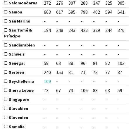
272
276
307
288
347
325
305
Salomonöarna
663
617
595
793
402
594
541
Samoa
-
-
-
-
-
-
-
San Marino
194
248
243
428
329
244
376
São Tomé &
Príncipe
-
-
-
-
-
-
-
Saudiarabien
-
-
-
-
-
-
-
Schweiz
59
63
88
96
81
82
103
Senegal
240
153
81
71
78
77
87
Serbien
169
-
-
-
-
-
-
Seychellerna
73
67
73
106
88
63
59
Sierra Leone
-
-
-
-
-
-
-
Singapore
-
-
-
-
-
-
-
Slovakien
-
-
-
-
-
-
-
Slovenien
-
-
-
-
-
-
-
Somalia