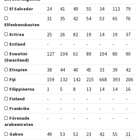
24
41
49
55
34
113
79
El Salvador
31
35
42
54
53
65
76
Elfenbenskusten
25
26
82
19
14
19
37
Eritrea
-
-
-
-
-
-
-
Estland
127
104
61
89
104
80
90
Eswatini
(Swaziland)
38
44
40
45
33
39
42
Etiopien
159
132
142
215
668
393
206
Fiji
1
5
8
13
14
14
16
Filippinerna
-
-
-
-
-
-
-
Finland
-
-
-
-
-
-
-
Frankrike
-
-
-
-
-
-
-
Förenade
arabemiraten
49
53
52
23
42
55
21
Gabon