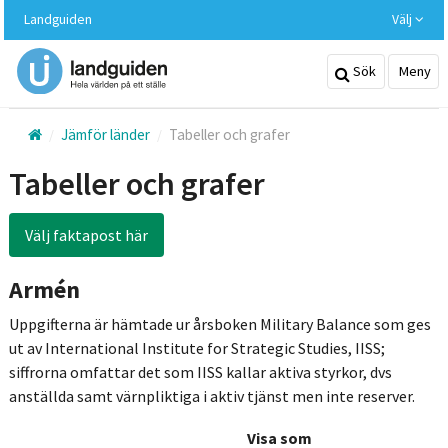
Hoppa
Landguiden
Välj
till
huvudinnehållet
Sök
Meny
Jämför länder
Tabeller och grafer
Tabeller och grafer
Välj faktapost här
Armén
Uppgifterna är hämtade ur årsboken Military Balance som ges
ut av International Institute for Strategic Studies, IISS;
siffrorna omfattar det som IISS kallar aktiva styrkor, dvs
anställda samt värnpliktiga i aktiv tjänst men inte reserver.
Visa som