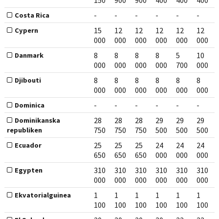
150
900
900
400
400
400
-
-
-
-
-
-
Costa Rica
15
12
12
12
12
12
Cypern
000
000
000
000
000
000
8
8
8
8
5
10
Danmark
000
000
000
000
700
000
8
8
8
8
8
8
Djibouti
000
000
000
000
000
000
-
-
-
-
-
-
Dominica
28
28
28
29
29
29
Dominikanska
750
750
750
500
500
500
republiken
25
25
25
24
24
24
Ecuador
650
650
650
000
000
000
310
310
310
310
310
310
Egypten
000
000
000
000
000
000
1
1
1
1
1
1
Ekvatorialguinea
100
100
100
100
100
100