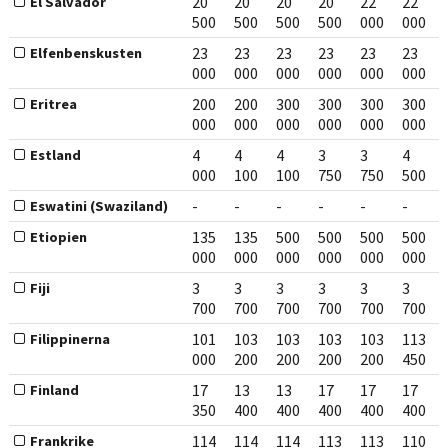
20
20
20
20
22
22
El Salvador
500
500
500
500
000
000
23
23
23
23
23
23
Elfenbenskusten
000
000
000
000
000
000
200
200
300
300
300
300
Eritrea
000
000
000
000
000
000
4
4
4
3
3
4
Estland
000
100
100
750
750
500
-
-
-
-
-
-
Eswatini (Swaziland)
135
135
500
500
500
500
Etiopien
000
000
000
000
000
000
3
3
3
3
3
3
Fiji
700
700
700
700
700
700
101
103
103
103
103
113
Filippinerna
000
200
200
200
200
450
17
13
13
17
17
17
Finland
350
400
400
400
400
400
114
114
114
113
113
110
Frankrike