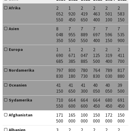
2
1
2
2
2
2
Afrika
052
920
419
463
501
583
550
450
650
400
100
150
8
7
7
7
7
7
Asien
048
955
889
697
596
535
350
550
550
400
150
900
1
1
2
2
2
2
Europa
690
671
047
125
319
411
685
385
885
500
400
700
797
800
780
764
789
817
Nordamerika
830
180
730
830
030
880
41
41
41
40
40
39
Oceanien
150
650
300
050
050
500
710
664
664
664
680
691
Sydamerika
550
600
600
450
450
450
171
165
100
150
172
150
Afghanistan
500
000
000
000
000
000
3
2
2
2
2
2
Albanien