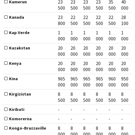
23
23
23
23
35
40
Kamerun
500
500
500
500
500
000
23
22
22
22
22
28
Kanada
800
500
500
500
500
100
1
1
1
1
1
1
Kap Verde
000
000
000
000
000
000
20
20
20
20
20
20
Kazakstan
000
000
000
000
000
000
20
20
20
20
20
20
Kenya
000
000
000
000
000
000
965
965
965
965
960
950
Kina
000
000
000
000
000
000
8
8
8
8
8
8
Kirgizistan
500
500
500
500
500
500
-
-
-
-
-
-
Kiribati
-
-
-
-
-
-
Komorerna
8
8
8
8
8
8
Kongo-Brazzaville
000
000
000
000
000
000