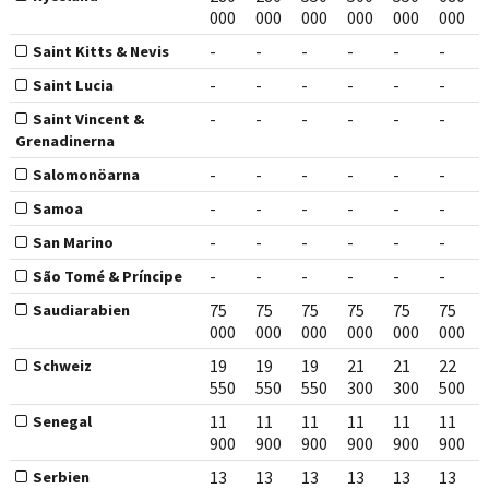
000
000
000
000
000
000
-
-
-
-
-
-
Saint Kitts & Nevis
-
-
-
-
-
-
Saint Lucia
-
-
-
-
-
-
Saint Vincent &
Grenadinerna
-
-
-
-
-
-
Salomonöarna
-
-
-
-
-
-
Samoa
-
-
-
-
-
-
San Marino
-
-
-
-
-
-
São Tomé & Príncipe
75
75
75
75
75
75
Saudiarabien
000
000
000
000
000
000
19
19
19
21
21
22
Schweiz
550
550
550
300
300
500
11
11
11
11
11
11
Senegal
900
900
900
900
900
900
13
13
13
13
13
13
Serbien