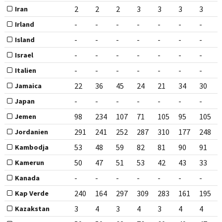
2
2
2
3
3
3
3
Iran
-
-
-
-
-
-
-
Irland
-
-
-
-
-
-
-
Island
-
-
-
-
-
-
-
Israel
-
-
-
-
-
-
-
Italien
22
36
45
24
21
34
30
Jamaica
-
-
-
-
-
-
-
Japan
98
234
107
71
105
95
105
Jemen
291
241
252
287
310
177
248
Jordanien
53
48
59
82
81
90
91
Kambodja
50
47
51
53
42
43
33
Kamerun
-
-
-
-
-
-
-
Kanada
240
164
297
309
283
161
195
Kap Verde
3
4
3
4
3
4
4
Kazakstan