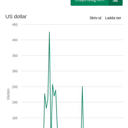
US dollar
Skriv ut
Ladda ner
450
400
350
300
250
Värden
200
150