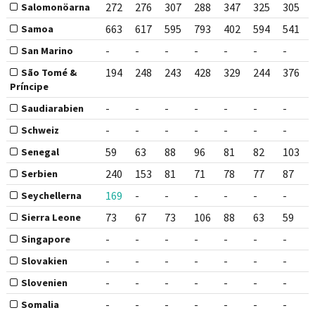
272
276
307
288
347
325
305
Salomonöarna
663
617
595
793
402
594
541
Samoa
-
-
-
-
-
-
-
San Marino
194
248
243
428
329
244
376
São Tomé &
Príncipe
-
-
-
-
-
-
-
Saudiarabien
-
-
-
-
-
-
-
Schweiz
59
63
88
96
81
82
103
Senegal
240
153
81
71
78
77
87
Serbien
169
-
-
-
-
-
-
Seychellerna
73
67
73
106
88
63
59
Sierra Leone
-
-
-
-
-
-
-
Singapore
-
-
-
-
-
-
-
Slovakien
-
-
-
-
-
-
-
Slovenien
-
-
-
-
-
-
-
Somalia