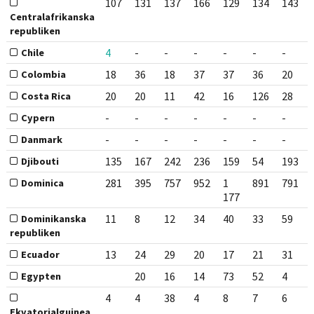
107
131
137
166
129
134
143
Centralafrikanska
republiken
4
-
-
-
-
-
-
Chile
18
36
18
37
37
36
20
Colombia
20
20
11
42
16
126
28
Costa Rica
-
-
-
-
-
-
-
Cypern
-
-
-
-
-
-
-
Danmark
135
167
242
236
159
54
193
Djibouti
281
395
757
952
1
891
791
Dominica
177
11
8
12
34
40
33
59
Dominikanska
republiken
13
24
29
20
17
21
31
Ecuador
20
16
14
73
52
4
Egypten
4
4
38
4
8
7
6
Ekvatorialguinea