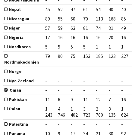
-
-
-
-
-
-
-
Nederländerna
45
52
47
61
54
40
40
Nepal
89
55
60
70
113
168
85
Nicaragua
57
59
63
81
74
81
49
Niger
17
16
16
16
16
20
16
Nigeria
5
5
5
5
1
1
1
Nordkorea
79
90
75
153
185
123
227
Nordmakedonien
-
-
-
-
-
-
-
Norge
-
-
-
-
-
-
-
Nya Zeeland
-
-
-
-
-
-
-
Oman
11
6
9
11
12
7
16
Pakistan
1
4
1
3
2
3
1
Palau
243
746
402
723
780
135
624
-
-
-
-
-
-
-
Palestina
10
9
17
34
21
30
92
Panama