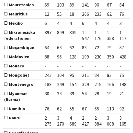
69
103
89
141
96
67
84
Mauretanien
12
55
18
266
233
62
76
Mauritius
6
4
4
6
4
4
3
Mexiko
897
899
839
1
1
1
1
Mikronesiska
547
176
358
117
federationen
64
63
62
83
72
79
87
Moçambique
88
96
128
199
230
350
428
Moldavien
-
-
-
-
-
-
-
Monaco
243
104
95
211
84
83
75
Mongoliet
188
249
154
329
215
166
148
Montenegro
30
33
39
54
28
19
21
Myanmar
(Burma)
76
62
55
67
65
113
92
Namibia
2
3
4
2
2
3
3
Nauru
275
270
689
427
884
008
165