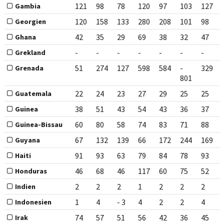
121
98
78
120
97
103
127
Gambia
120
158
133
280
208
101
98
Georgien
42
35
29
69
38
32
47
Ghana
-
-
-
-
-
-
-
Grekland
51
274
127
598
584
-
329
Grenada
801
22
24
23
27
29
25
25
Guatemala
38
51
43
54
43
36
37
Guinea
60
80
58
74
83
71
88
Guinea-Bissau
67
132
139
66
172
244
169
Guyana
91
93
63
79
84
78
93
Haiti
46
68
46
117
60
75
52
Honduras
2
2
2
1
2
2
2
Indien
1
4
- 3
4
2
2
4
Indonesien
74
57
51
56
42
36
45
Irak