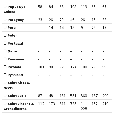
58
84
68
108
119
65
67
Papua Nya
Guinea
23
26
20
46
26
15
33
Paraguay
14
14
15
9
25
17
Peru
-
-
-
-
-
-
-
Polen
-
-
-
-
-
-
-
Portugal
-
-
-
-
-
-
-
Qatar
-
-
-
-
-
-
-
Rumänien
101
90
92
124
100
79
99
Rwanda
-
-
-
-
-
-
-
Ryssland
-
-
-
-
-
-
-
Saint Kitts &
Nevis
87
48
181
551
560
187
200
Saint Lucia
112
173
811
735
1
152
210
Saint Vincent &
228
Grenadinerna