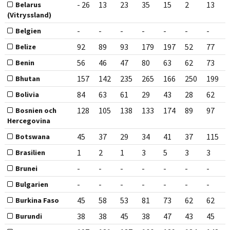
- 26
13
23
35
15
2
13
Belarus
(Vitryssland)
-
-
-
-
-
-
-
Belgien
92
89
93
179
197
52
77
Belize
56
46
47
80
63
62
73
Benin
157
142
235
265
166
250
199
Bhutan
84
63
61
29
43
28
62
Bolivia
128
105
138
133
174
89
97
Bosnien och
Hercegovina
45
37
29
34
41
37
115
Botswana
1
2
1
3
5
3
3
Brasilien
-
-
-
-
-
-
-
Brunei
-
-
-
-
-
-
-
Bulgarien
45
58
53
81
73
62
62
Burkina Faso
38
38
45
38
47
43
45
Burundi