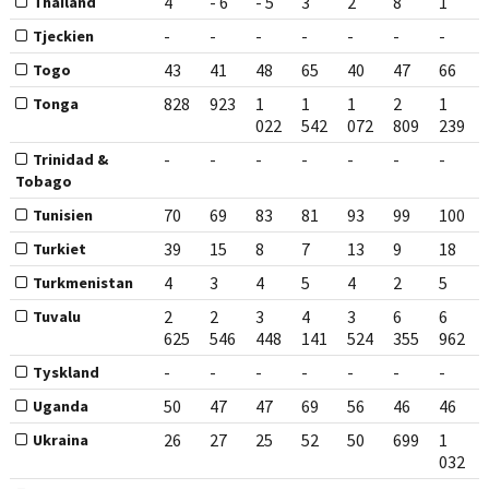
4
- 6
- 5
3
2
8
1
Thailand
-
-
-
-
-
-
-
Tjeckien
43
41
48
65
40
47
66
Togo
828
923
1
1
1
2
1
Tonga
022
542
072
809
239
-
-
-
-
-
-
-
Trinidad &
Tobago
70
69
83
81
93
99
100
Tunisien
39
15
8
7
13
9
18
Turkiet
4
3
4
5
4
2
5
Turkmenistan
2
2
3
4
3
6
6
Tuvalu
625
546
448
141
524
355
962
-
-
-
-
-
-
-
Tyskland
50
47
47
69
56
46
46
Uganda
26
27
25
52
50
699
1
Ukraina
032