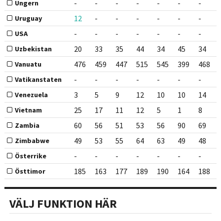
-
-
-
-
-
-
-
Ungern
12
-
-
-
-
-
-
Uruguay
-
-
-
-
-
-
-
USA
20
33
35
44
34
45
34
Uzbekistan
476
459
447
515
545
399
468
Vanuatu
-
-
-
-
-
-
-
Vatikanstaten
3
5
9
12
10
10
14
Venezuela
25
17
11
12
5
1
8
Vietnam
60
56
51
53
56
90
69
Zambia
49
53
55
64
63
49
48
Zimbabwe
-
-
-
-
-
-
-
Österrike
185
163
177
189
190
164
188
Östtimor
VÄLJ FUNKTION HÄR