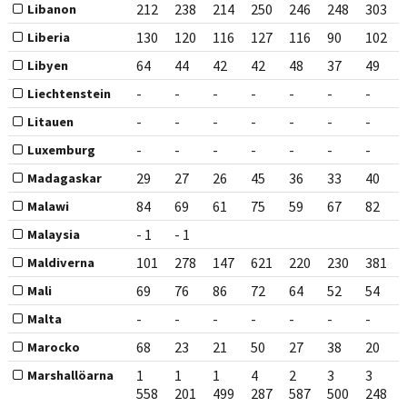
212
238
214
250
246
248
303
Libanon
130
120
116
127
116
90
102
Liberia
64
44
42
42
48
37
49
Libyen
-
-
-
-
-
-
-
Liechtenstein
-
-
-
-
-
-
-
Litauen
-
-
-
-
-
-
-
Luxemburg
29
27
26
45
36
33
40
Madagaskar
84
69
61
75
59
67
82
Malawi
- 1
- 1
Malaysia
101
278
147
621
220
230
381
Maldiverna
69
76
86
72
64
52
54
Mali
-
-
-
-
-
-
-
Malta
68
23
21
50
27
38
20
Marocko
1
1
1
4
2
3
3
Marshallöarna
558
201
499
287
587
500
248