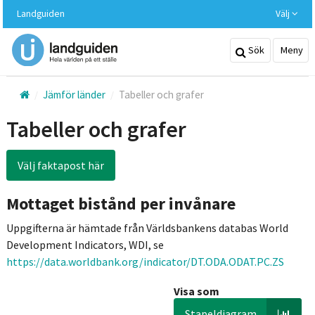
Hoppa
Landguiden
Välj
till
huvudinnehållet
Sök
Meny
Jämför länder
Tabeller och grafer
Tabeller och grafer
Välj faktapost här
Mottaget bistånd per invånare
Uppgifterna är hämtade från Världsbankens databas World
Development Indicators, WDI, se
https://data.worldbank.org/indicator/DT.ODA.ODAT.PC.ZS
Visa som
Stapeldiagram