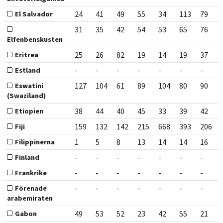
24
41
49
55
34
113
79
El Salvador
31
35
42
54
53
65
76
Elfenbenskusten
25
26
82
19
14
19
37
Eritrea
-
-
-
-
-
-
-
Estland
127
104
61
89
104
80
90
Eswatini
(Swaziland)
38
44
40
45
33
39
42
Etiopien
159
132
142
215
668
393
206
Fiji
1
5
8
13
14
14
16
Filippinerna
-
-
-
-
-
-
-
Finland
-
-
-
-
-
-
-
Frankrike
-
-
-
-
-
-
-
Förenade
arabemiraten
49
53
52
23
42
55
21
Gabon