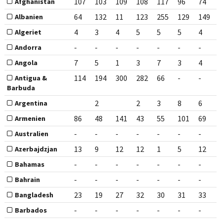
107
103
109
108
117
96
74
Afghanistan
64
132
11
123
255
129
149
Albanien
4
3
4
5
5
5
4
Algeriet
-
-
-
-
-
-
-
Andorra
7
5
1
3
7
3
4
Angola
114
194
300
282
66
-
-
Antigua &
Barbuda
2
2
3
8
6
Argentina
86
48
141
43
55
101
69
Armenien
-
-
-
-
-
-
-
Australien
13
9
12
12
1
5
12
Azerbajdzjan
-
-
-
-
-
-
-
Bahamas
-
-
-
-
-
-
-
Bahrain
23
19
27
32
30
31
33
Bangladesh
-
-
-
-
-
-
-
Barbados