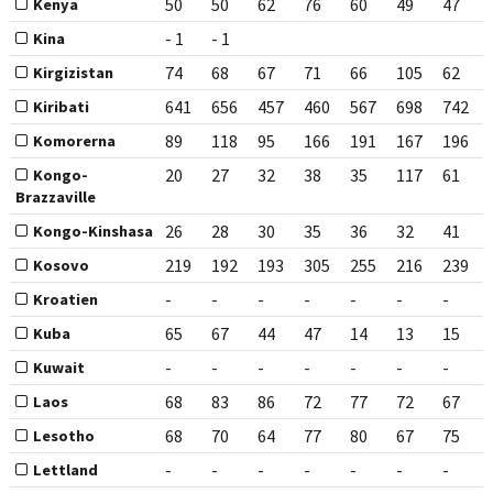
50
50
62
76
60
49
47
Kenya
- 1
- 1
Kina
74
68
67
71
66
105
62
Kirgizistan
641
656
457
460
567
698
742
Kiribati
89
118
95
166
191
167
196
Komorerna
20
27
32
38
35
117
61
Kongo-
Brazzaville
26
28
30
35
36
32
41
Kongo-Kinshasa
219
192
193
305
255
216
239
Kosovo
-
-
-
-
-
-
-
Kroatien
65
67
44
47
14
13
15
Kuba
-
-
-
-
-
-
-
Kuwait
68
83
86
72
77
72
67
Laos
68
70
64
77
80
67
75
Lesotho
-
-
-
-
-
-
-
Lettland