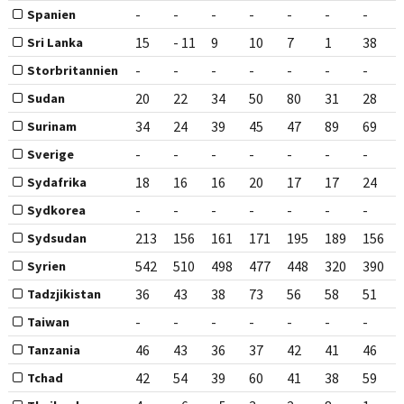
-
-
-
-
-
-
-
Spanien
15
- 11
9
10
7
1
38
Sri Lanka
-
-
-
-
-
-
-
Storbritannien
20
22
34
50
80
31
28
Sudan
34
24
39
45
47
89
69
Surinam
-
-
-
-
-
-
-
Sverige
18
16
16
20
17
17
24
Sydafrika
-
-
-
-
-
-
-
Sydkorea
213
156
161
171
195
189
156
Sydsudan
542
510
498
477
448
320
390
Syrien
36
43
38
73
56
58
51
Tadzjikistan
-
-
-
-
-
-
-
Taiwan
46
43
36
37
42
41
46
Tanzania
42
54
39
60
41
38
59
Tchad