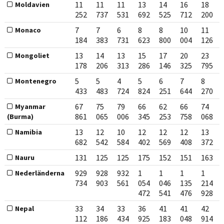
11
11
11
13
14
16
18
Moldavien
252
737
531
692
525
712
200
7
7
6
8
8
10
11
Monaco
184
383
731
623
800
004
126
13
14
13
15
17
20
23
Mongoliet
178
206
313
286
146
325
795
5
5
4
5
6
7
8
Montenegro
433
483
724
824
251
644
270
67
75
79
66
62
66
74
Myanmar
861
065
006
345
253
758
068
(Burma)
13
12
10
12
12
12
13
Namibia
682
542
584
402
569
408
372
131
125
125
175
152
151
163
Nauru
929
928
932
1
1
1
1
Nederländerna
734
903
561
054
046
135
214
472
541
476
928
33
34
33
36
41
41
42
Nepal
112
186
434
925
183
048
914