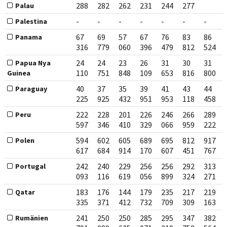
288
282
262
231
244
277
Palau
-
-
-
-
-
-
-
Palestina
67
69
57
67
76
83
86
Panama
316
779
060
396
479
812
524
24
24
23
26
31
30
31
Papua Nya
110
751
848
109
653
816
800
Guinea
40
37
35
39
41
43
44
Paraguay
225
925
432
951
953
118
458
222
228
201
226
246
266
289
Peru
597
346
410
329
066
959
222
594
602
605
689
695
812
917
Polen
617
684
914
170
607
451
767
242
240
229
256
256
292
313
Portugal
093
116
619
056
899
324
271
183
176
144
179
235
217
219
Qatar
335
371
412
732
709
309
163
241
250
250
285
295
347
382
Rumänien