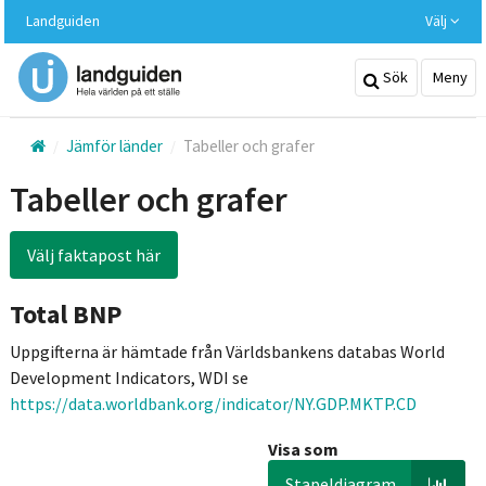
Hoppa
Landguiden
Välj
till
huvudinnehållet
Sök
Meny
Jämför länder
Tabeller och grafer
Tabeller och grafer
Välj faktapost här
Total BNP
Uppgifterna är hämtade från Världsbankens databas World
Development Indicators, WDI se
https://data.worldbank.org/indicator/NY.GDP.MKTP.CD
Visa som
Stapeldiagram