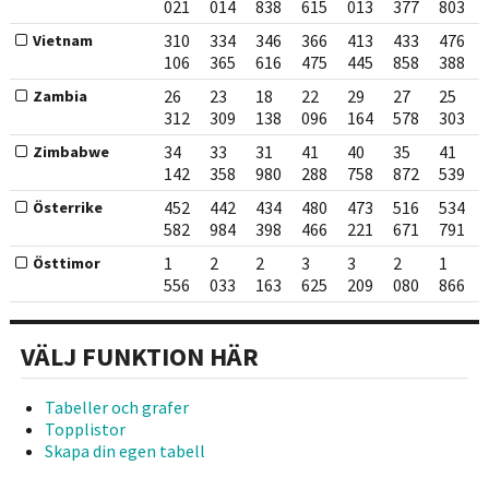
021
014
838
615
013
377
803
310
334
346
366
413
433
476
Vietnam
106
365
616
475
445
858
388
26
23
18
22
29
27
25
Zambia
312
309
138
096
164
578
303
34
33
31
41
40
35
41
Zimbabwe
142
358
980
288
758
872
539
452
442
434
480
473
516
534
Österrike
582
984
398
466
221
671
791
1
2
2
3
3
2
1
Östtimor
556
033
163
625
209
080
866
VÄLJ FUNKTION HÄR
Tabeller och grafer
Topplistor
Skapa din egen tabell