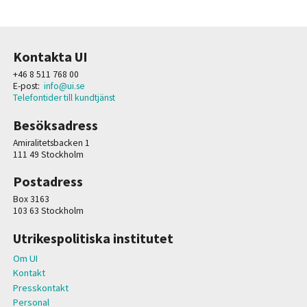
Kontakta UI
+46 8 511 768 00
E-post:
info@ui.se
Telefontider till kundtjänst
Besöksadress
Amiralitetsbacken 1
111 49 Stockholm
Postadress
Box 3163
103 63 Stockholm
Utrikespolitiska institutet
Om UI
Kontakt
Presskontakt
Personal