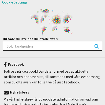
Cookie Settings
Hittade du inte det du letade efter?
Facebook
Följ oss på Facebook! Där delar vi med oss av aktuella
artiklar och poddavsnitt, tillsammans med våra evenemang
som du ofta även kan följa live på just Facebook.
Nyhetsbrev
Via vårt nyhetsbrev får du uppdaterad information om vad som
händer vid Utrikespolitiska institutet. Här får du tips på