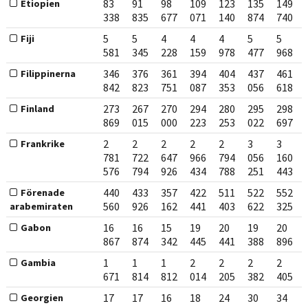
83
91
98
109
123
135
149
Etiopien
338
835
677
071
140
874
740
5
5
4
4
4
5
5
Fiji
581
345
228
159
978
477
968
346
376
361
394
404
437
461
Filippinerna
842
823
751
087
353
056
618
273
267
270
294
280
295
298
Finland
869
015
000
223
253
022
697
2
2
2
2
2
3
3
Frankrike
781
722
647
966
794
056
160
576
794
926
434
788
251
443
440
433
357
422
511
522
552
Förenade
560
926
162
441
403
622
325
arabemiraten
16
16
15
19
20
19
20
Gabon
867
874
342
445
441
388
896
1
1
1
2
2
2
2
Gambia
671
814
812
014
205
382
405
17
17
16
18
24
30
34
Georgien