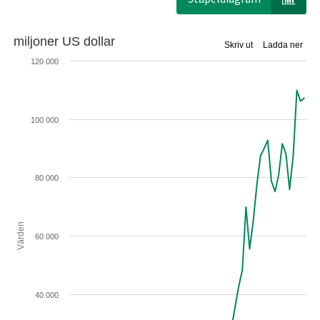
miljoner US dollar
Skriv ut
Ladda ner
120 000
100 000
80 000
Värden
60 000
40 000