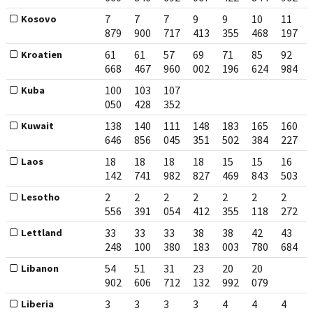
7
7
7
9
9
10
11
Kosovo
879
900
717
413
355
468
197
61
61
57
69
71
85
92
Kroatien
668
467
960
002
196
624
984
100
103
107
Kuba
050
428
352
138
140
111
148
183
165
160
Kuwait
646
856
045
351
502
384
227
18
18
18
18
15
15
16
Laos
142
741
982
827
469
843
503
2
2
2
2
2
2
2
Lesotho
556
391
054
412
355
118
272
33
33
33
38
38
42
43
Lettland
248
100
380
183
003
780
684
54
51
31
23
20
20
Libanon
902
606
712
132
992
079
3
3
3
3
4
4
4
Liberia