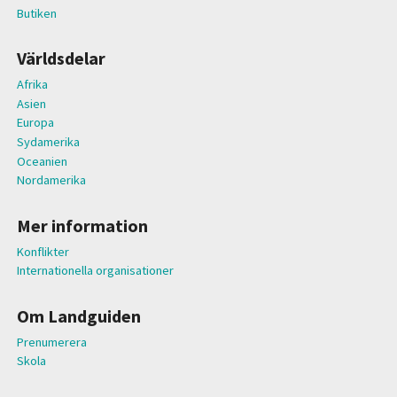
Butiken
Världsdelar
Afrika
Asien
Europa
Sydamerika
Oceanien
Nordamerika
Mer information
Konflikter
Internationella organisationer
Om Landguiden
Prenumerera
Skola