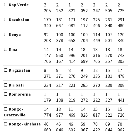
2
2
1
2
2
2
2
Kap Verde
205
252
822
052
247
505
725
179
181
171
197
225
261
291
Kazakstan
340
667
082
112
496
840
480
92
100
100
109
114
107
120
Kenya
203
378
658
704
449
501
340
14
14
14
18
18
18
18
Kina
147
560
996
201
316
270
743
766
167
414
699
765
357
803
8
9
8
9
12
15
17
Kirgizistan
271
371
270
249
135
181
478
234
217
221
285
270
289
308
Kiribati
1
1
1
1
1
1
1
Komorerna
179
188
219
272
222
327
441
14
13
11
14
15
15
15
Kongo-
774
977
469
826
817
321
720
Brazzaville
46
46
46
59
70
69
70
Kongo-Kinshasa
660
846
692
067
422
844
962