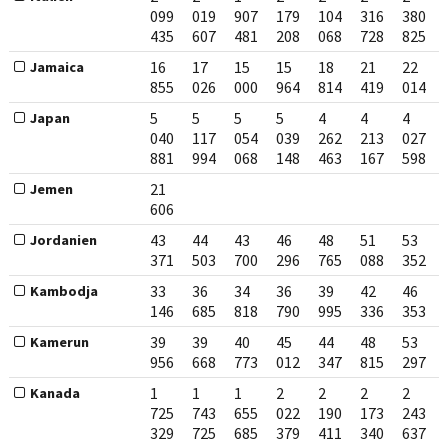
099
019
907
179
104
316
380
435
607
481
208
068
728
825
16
17
15
15
18
21
22
Jamaica
855
026
000
964
814
419
014
5
5
5
5
4
4
4
Japan
040
117
054
039
262
213
027
881
994
068
148
463
167
598
21
Jemen
606
43
44
43
46
48
51
53
Jordanien
371
503
700
296
765
088
352
33
36
34
36
39
42
46
Kambodja
146
685
818
790
995
336
353
39
39
40
45
44
48
53
Kamerun
956
668
773
012
347
815
297
1
1
1
2
2
2
2
Kanada
725
743
655
022
190
173
243
329
725
685
379
411
340
637