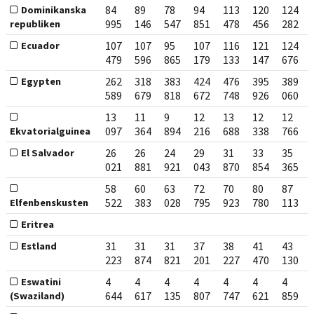
84
89
78
94
113
120
124
Dominikanska
995
146
547
851
478
456
282
republiken
107
107
95
107
116
121
124
Ecuador
479
596
865
179
133
147
676
262
318
383
424
476
395
389
Egypten
589
679
818
672
748
926
060
13
11
9
12
13
12
12
097
364
894
216
688
338
766
Ekvatorialguinea
26
26
24
29
31
33
35
El Salvador
021
881
921
043
870
854
365
58
60
63
72
70
80
87
522
383
028
795
923
780
113
Elfenbenskusten
Eritrea
31
31
31
37
38
41
43
Estland
223
874
821
201
227
470
130
4
4
4
4
4
4
4
Eswatini
644
617
135
807
747
621
859
(Swaziland)