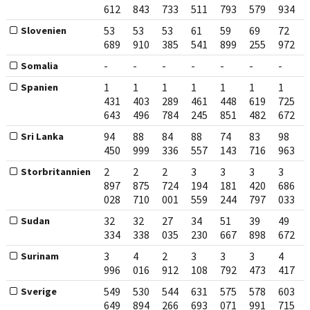
612
843
733
511
793
579
934
53
53
53
61
59
69
72
Slovenien
689
910
385
541
899
255
972
-
-
-
-
-
-
-
Somalia
1
1
1
1
1
1
1
Spanien
431
403
289
461
448
619
725
643
496
784
245
851
482
672
94
88
84
88
74
83
98
Sri Lanka
450
999
336
557
143
716
963
2
2
2
3
3
3
3
Storbritannien
897
875
724
194
181
420
686
028
710
001
559
244
797
033
32
32
27
34
51
39
49
Sudan
334
338
035
230
667
898
672
3
4
2
3
3
3
4
Surinam
996
016
912
108
792
473
417
549
530
544
631
575
578
603
Sverige
649
894
266
693
071
991
715