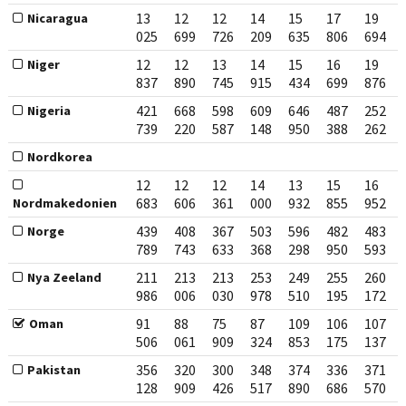
13
12
12
14
15
17
19
Nicaragua
025
699
726
209
635
806
694
12
12
13
14
15
16
19
Niger
837
890
745
915
434
699
876
421
668
598
609
646
487
252
Nigeria
739
220
587
148
950
388
262
Nordkorea
12
12
12
14
13
15
16
683
606
361
000
932
855
952
Nordmakedonien
439
408
367
503
596
482
483
Norge
789
743
633
368
298
950
593
211
213
213
253
249
255
260
Nya Zeeland
986
006
030
978
510
195
172
91
88
75
87
109
106
107
Oman
506
061
909
324
853
175
137
356
320
300
348
374
336
371
Pakistan
128
909
426
517
890
686
570