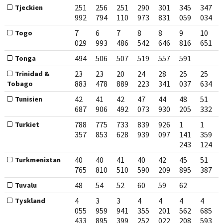
251
256
251
290
301
345
347
Tjeckien
992
794
110
973
831
059
034
7
6
7
8
8
9
10
Togo
029
993
486
542
646
816
651
494
506
507
519
557
591
Tonga
23
23
20
24
28
25
25
Trinidad &
883
478
889
223
341
037
634
Tobago
42
41
42
47
44
48
51
Tunisien
687
906
492
073
930
205
332
788
775
733
839
926
1
1
Turkiet
357
853
628
939
097
141
359
243
124
40
40
41
40
42
45
51
Turkmenistan
765
810
510
590
209
895
387
48
54
52
60
59
62
Tuvalu
4
3
3
4
4
4
4
Tyskland
055
959
941
355
201
562
685
433
895
399
252
022
208
593