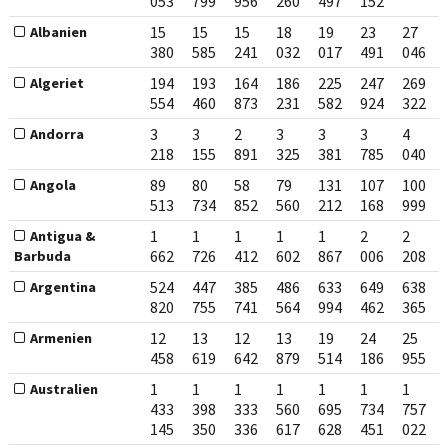
053
799
956
260
497
152
15
15
15
18
19
23
27
Albanien
380
585
241
032
017
491
046
194
193
164
186
225
247
269
Algeriet
554
460
873
231
582
924
322
3
3
2
3
3
3
4
Andorra
218
155
891
325
381
785
040
89
80
58
79
131
107
100
Angola
513
734
852
560
212
168
999
1
1
1
1
1
2
2
Antigua &
662
726
412
602
867
006
208
Barbuda
524
447
385
486
633
649
638
Argentina
820
755
741
564
994
462
365
12
13
12
13
19
24
25
Armenien
458
619
642
879
514
186
955
1
1
1
1
1
1
1
Australien
433
398
333
560
695
734
757
145
350
336
617
628
451
022