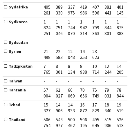
405
389
337
419
407
381
401
Sydafrika
261
330
975
986
596
441
145
1
1
1
1
1
1
1
Sydkorea
824
751
744
942
799
844
875
251
046
070
314
363
801
388
Sydsudan
21
22
12
14
23
Syrien
498
583
048
353
623
7
8
8
8
10
12
14
Tadzjikistan
765
301
134
938
714
244
205
-
-
-
-
-
-
-
Taiwan
57
61
66
70
75
79
78
Tanzania
004
027
069
656
749
031
844
15
14
14
16
17
18
19
Tchad
327
906
933
872
829
340
519
506
543
500
506
495
515
526
Thailand
754
977
462
195
645
906
518