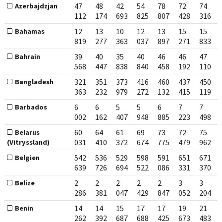
47
48
42
54
78
72
74
Azerbajdzjan
112
174
693
825
807
428
316
12
13
10
12
13
15
15
Bahamas
819
277
363
037
897
271
833
39
40
35
40
46
46
47
Bahrain
568
447
838
840
458
192
110
321
351
373
416
460
437
450
Bangladesh
363
232
979
272
132
415
119
6
6
5
5
6
7
7
Barbados
002
162
407
948
885
223
498
60
64
61
69
73
72
75
Belarus
031
410
372
674
775
479
962
(Vitryssland)
542
536
529
598
591
651
671
Belgien
639
726
694
522
086
331
370
2
2
2
2
2
3
3
Belize
286
381
047
429
847
052
204
14
14
15
17
17
19
21
Benin
262
392
687
688
425
673
483