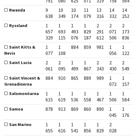
791
080
625
071
319
758
564
9
10
10
11
13
14
14
Rwanda
638
349
174
079
316
332
252
1
1
1
1
2
2
2
Ryssland
657
693
493
829
291
071
173
329
115
076
187
612
506
836
1
1
884
859
981
1
1
Saint Kitts &
077
108
056
122
Nevis
2
2
1
1
2
2
2
Saint Lucia
061
095
499
867
343
430
549
884
910
865
889
989
1
1
Saint Vincent &
072
157
Grenadinerna
1
1
1
1
1
1
1
Salomonöarna
615
619
536
558
467
506
584
878
913
869
860
890
1
1
Samoa
045
176
1
1
1
1
1
2
San Marino
655
616
541
856
829
028