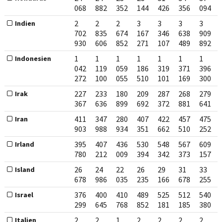
068
882
352
144
426
356
094
2
2
2
3
3
3
3
Indien
702
835
674
167
346
638
909
930
606
852
271
107
489
892
1
1
1
1
1
1
1
Indonesien
042
119
059
186
319
371
396
272
100
055
510
101
169
300
227
233
180
209
287
268
279
Irak
367
636
899
692
372
881
641
411
347
280
407
422
457
475
Iran
903
988
934
351
662
510
252
395
407
436
530
548
567
609
Irland
780
212
009
394
342
373
157
26
24
22
26
29
31
33
Island
678
986
035
235
166
678
255
376
400
410
489
525
512
540
Israel
299
645
768
852
181
185
380
2
2
1
2
2
2
2
Italien