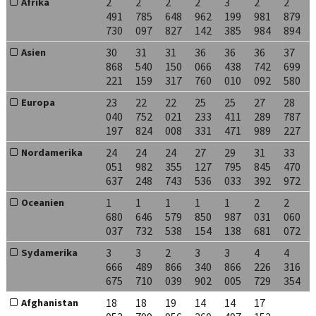
2
2
2
2
3
2
2
Afrika
491
785
648
962
199
981
879
730
097
827
142
385
984
894
30
31
31
36
36
36
37
Asien
868
540
150
066
438
742
699
221
159
317
760
010
092
580
23
22
22
25
25
27
28
Europa
040
752
021
233
411
289
787
197
824
008
331
471
989
227
24
24
24
27
29
31
33
Nordamerika
051
982
355
127
795
845
470
637
248
743
536
033
392
972
1
1
1
1
1
2
2
Oceanien
680
646
579
850
987
031
060
037
732
538
154
138
681
072
3
3
2
3
3
4
4
Sydamerika
666
489
866
340
866
226
316
675
710
039
902
005
729
354
18
18
19
14
14
17
Afghanistan