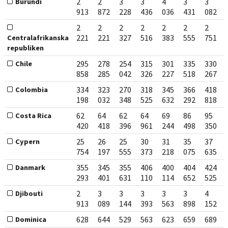
2
2
3
3
4
3
3
Burundi
913
872
228
436
036
431
082
2
2
2
2
2
2
2
221
221
327
516
383
555
751
Centralafrikanska
republiken
295
278
254
315
301
335
330
Chile
858
285
042
326
227
518
267
334
323
270
318
345
366
418
Colombia
198
032
348
525
632
292
818
62
64
62
64
69
86
95
Costa Rica
420
418
396
961
244
498
350
25
26
25
30
31
35
37
Cypern
754
197
555
373
218
075
635
355
345
355
406
400
404
424
Danmark
293
401
631
110
114
652
525
2
3
3
3
3
3
4
Djibouti
913
089
144
393
563
898
152
628
644
529
563
623
659
689
Dominica