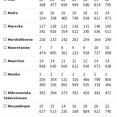
368
477
699
999
540
814
795
16
16
16
19
18
22
24
Malta
154
338
405
740
928
611
972
127
128
121
142
131
146
160
Marocko
341
920
354
022
245
036
611
220
233
242
261
259
264
290
Marshallöarna
7
7
8
9
9
10
10
Mauretanien
474
895
261
223
558
727
908
14
14
11
11
12
14
14
Mauritius
958
645
566
622
936
072
938
1
1
1
1
1
1
1
Mexiko
256
304
121
316
466
798
856
300
106
065
569
935
318
366
392
394
373
392
416
441
471
Mikronesiska
federationen
15
15
14
16
18
20
22
Moçambique
017
513
235
168
884
921
745