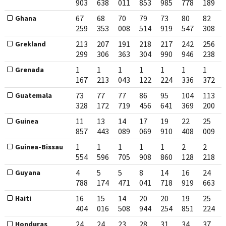
903
638
011
853
985
778
189
67
68
70
79
73
80
82
Ghana
259
353
008
514
919
547
308
213
207
191
218
217
242
256
Grekland
299
306
363
304
990
946
238
1
1
1
1
1
1
1
Grenada
167
213
043
122
224
336
372
73
77
77
86
95
104
113
Guatemala
328
172
719
456
641
369
200
11
13
14
17
19
22
25
Guinea
857
443
089
069
910
408
009
1
1
1
1
1
2
2
Guinea-Bissau
554
596
705
908
860
128
218
4
5
5
8
14
16
24
Guyana
788
174
471
041
718
919
663
16
15
14
20
20
19
25
Haiti
404
016
508
944
254
851
224
24
24
23
28
31
34
37
Honduras