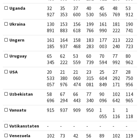
32
35
37
40
45
48
53
Uganda
927
353
600
530
565
769
912
130
153
156
199
161
181
190
Ukraina
891
883
618
766
990
222
741
161
164
158
183
177
213
222
Ungern
185
937
468
283
003
240
723
65
62
53
60
70
77
80
Uruguay
345
222
559
739
594
992
962
20
21
21
23
25
27
28
USA
533
380
060
315
604
292
750
057
976
474
081
849
171
956
58
67
66
77
90
102
114
Uzbekistan
696
294
443
340
096
642
965
915
937
909
950
1
1
1
Vanuatu
055
116
118
-
-
-
-
-
-
-
Vatikanstaten
102
73
42
56
89
102
119
Venezuela