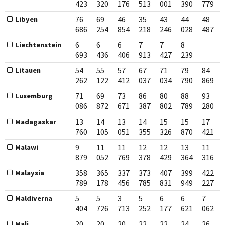
423
320
176
513
001
390
779
76
69
46
35
43
44
48
Libyen
686
254
854
218
246
028
487
6
6
6
7
7
8
Liechtenstein
693
436
406
913
427
239
54
55
57
67
71
79
84
Litauen
262
122
412
037
034
790
869
71
69
73
86
80
88
93
Luxemburg
086
872
671
387
802
789
280
13
14
13
14
15
15
17
Madagaskar
760
105
051
355
326
870
421
9
11
11
12
12
13
11
Malawi
879
052
769
378
429
364
316
358
365
337
373
407
399
422
Malaysia
789
178
456
785
831
949
227
5
5
3
5
6
6
7
Maldiverna
404
726
713
252
177
621
062
20
20
20
22
22
24
26
Mali