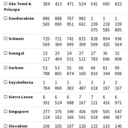
384
413
471
524
541
690
822
São Tomé &
Príncipe
886
888
767
982
1
1
1
Saudiarabien
565
890
951
661
239
218
239
075
585
805
725
721
741
815
828
894
936
Schweiz
569
369
999
309
509
425
564
23
23
24
27
27
30
32
Senegal
117
404
531
521
783
696
808
52
53
55
66
66
81
90
Serbien
788
865
874
160
810
344
098
1
1
1
1
2
2
2
Seychellerna
784
869
383
487
018
187
167
6
6
6
7
7
6
6
Sierra Leone
391
524
688
167
121
416
971
377
376
349
436
509
505
547
Singapore
124
162
166
591
018
440
387
106
105
107
120
115
133
140
Slovakien