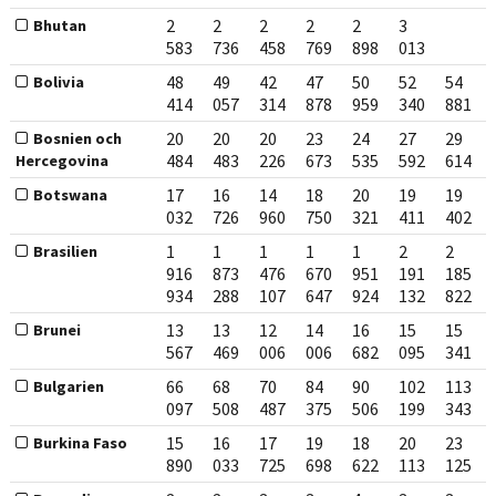
2
2
2
2
2
3
Bhutan
583
736
458
769
898
013
48
49
42
47
50
52
54
Bolivia
414
057
314
878
959
340
881
20
20
20
23
24
27
29
Bosnien och
484
483
226
673
535
592
614
Hercegovina
17
16
14
18
20
19
19
Botswana
032
726
960
750
321
411
402
1
1
1
1
1
2
2
Brasilien
916
873
476
670
951
191
185
934
288
107
647
924
132
822
13
13
12
14
16
15
15
Brunei
567
469
006
006
682
095
341
66
68
70
84
90
102
113
Bulgarien
097
508
487
375
506
199
343
15
16
17
19
18
20
23
Burkina Faso
890
033
725
698
622
113
125