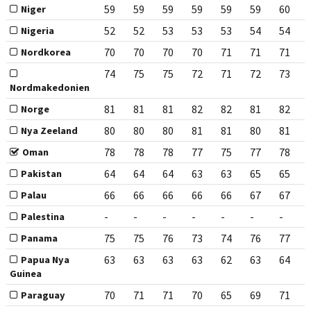
59
59
59
59
59
59
60
Niger
52
52
53
53
53
54
54
Nigeria
70
70
70
70
71
71
71
Nordkorea
74
75
75
72
71
72
73
Nordmakedonien
81
81
81
82
82
81
82
Norge
80
80
80
81
81
80
81
Nya Zeeland
78
78
78
77
75
77
78
Oman
64
64
64
63
63
65
65
Pakistan
66
66
66
66
66
67
67
Palau
-
-
-
-
-
-
-
Palestina
75
75
76
73
74
76
77
Panama
63
63
63
63
62
63
64
Papua Nya
Guinea
70
71
71
70
65
69
71
Paraguay