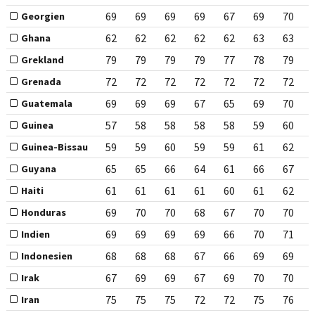
69
69
69
69
67
69
70
Georgien
62
62
62
62
62
63
63
Ghana
79
79
79
79
77
78
79
Grekland
72
72
72
72
72
72
72
Grenada
69
69
69
67
65
69
70
Guatemala
57
58
58
58
58
59
60
Guinea
59
59
60
59
59
61
62
Guinea-Bissau
65
65
66
64
61
66
67
Guyana
61
61
61
61
60
61
62
Haiti
69
70
70
68
67
70
70
Honduras
69
69
69
69
66
70
71
Indien
68
68
68
67
66
69
69
Indonesien
67
69
69
67
69
70
70
Irak
75
75
75
72
72
75
76
Iran