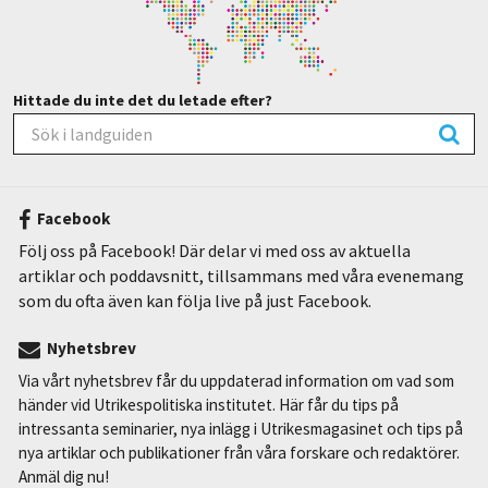
Hittade du inte det du letade efter?
Facebook
Följ oss på Facebook! Där delar vi med oss av aktuella
artiklar och poddavsnitt, tillsammans med våra evenemang
som du ofta även kan följa live på just Facebook.
Nyhetsbrev
Via vårt nyhetsbrev får du uppdaterad information om vad som
händer vid Utrikespolitiska institutet. Här får du tips på
intressanta seminarier, nya inlägg i Utrikesmagasinet och tips på
nya artiklar och publikationer från våra forskare och redaktörer.
Anmäl dig nu!