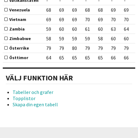
-
-
-
-
-
-
-
Vatikanstaten
68
69
69
68
68
69
69
Venezuela
69
69
69
70
69
70
70
Vietnam
59
60
60
61
60
63
64
Zambia
58
59
59
59
58
60
60
Zimbabwe
79
79
80
79
79
79
79
Österrike
64
65
65
65
65
66
66
Östtimor
VÄLJ FUNKTION HÄR
Tabeller och grafer
Topplistor
Skapa din egen tabell