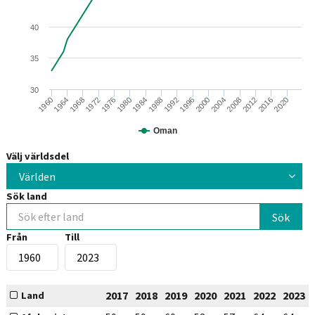
40
35
30
2020
2000
1980
1960
2004
1984
1964
2008
1988
1968
2012
1992
1972
2016
1996
1976
Oman
Välj världsdel
Världen
Sök land
Från
Till
2017
2018
2019
2020
2021
2022
2023
Land