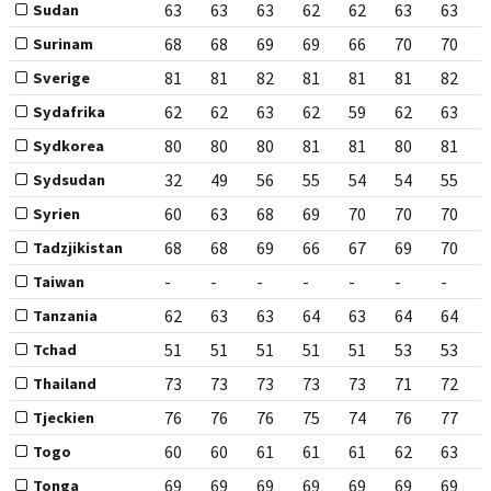
63
63
63
62
62
63
63
Sudan
68
68
69
69
66
70
70
Surinam
81
81
82
81
81
81
82
Sverige
62
62
63
62
59
62
63
Sydafrika
80
80
80
81
81
80
81
Sydkorea
32
49
56
55
54
54
55
Sydsudan
60
63
68
69
70
70
70
Syrien
68
68
69
66
67
69
70
Tadzjikistan
-
-
-
-
-
-
-
Taiwan
62
63
63
64
63
64
64
Tanzania
51
51
51
51
51
53
53
Tchad
73
73
73
73
73
71
72
Thailand
76
76
76
75
74
76
77
Tjeckien
60
60
61
61
61
62
63
Togo
69
69
69
69
69
69
69
Tonga