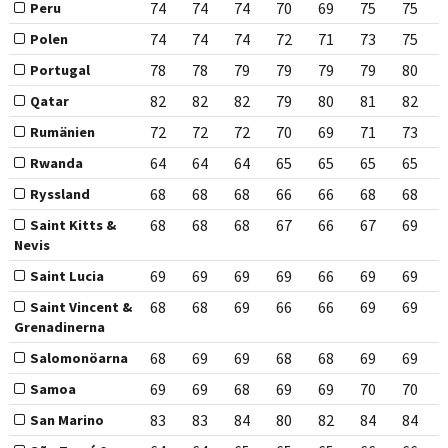
74
74
74
70
69
75
75
Peru
74
74
74
72
71
73
75
Polen
78
78
79
79
79
79
80
Portugal
82
82
82
79
80
81
82
Qatar
72
72
72
70
69
71
73
Rumänien
64
64
64
65
65
65
65
Rwanda
68
68
68
66
66
68
68
Ryssland
68
68
68
67
66
67
69
Saint Kitts &
Nevis
69
69
69
69
66
69
69
Saint Lucia
68
68
69
66
66
69
69
Saint Vincent &
Grenadinerna
68
69
69
68
68
69
69
Salomonöarna
69
69
68
69
69
70
70
Samoa
83
83
84
80
82
84
84
San Marino