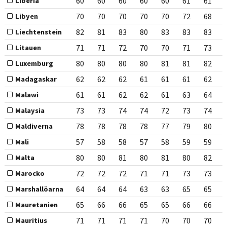
60
60
60
60
60
61
61
Liberia
70
70
70
70
70
72
68
Libyen
82
81
83
80
83
83
83
Liechtenstein
71
71
72
70
70
71
73
Litauen
80
80
80
80
81
81
82
Luxemburg
62
62
62
61
61
61
62
Madagaskar
61
61
62
62
61
63
64
Malawi
73
73
74
74
72
73
74
Malaysia
78
78
78
78
77
79
80
Maldiverna
57
58
58
57
58
59
59
Mali
80
80
81
80
81
80
82
Malta
72
72
72
71
71
73
73
Marocko
64
64
64
63
63
65
65
Marshallöarna
65
66
66
65
65
66
66
Mauretanien
71
71
71
71
70
70
70
Mauritius