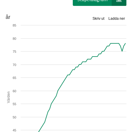
år
Skriv ut
Ladda ner
85
80
75
70
65
60
Värden
55
50
45