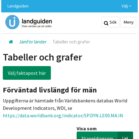
Hoppa
Landguiden
Välj
till
huvudinnehållet
Sök
Meny
Jämför länder
Tabeller och grafer
Tabeller och grafer
Välj faktapost här
Förväntad livslängd för män
Uppgifterna är hämtade från Världsbankens databas World
Development Indicators, WDI, se
https://data.worldbank.org/indicator/SP.DYN.LE00.MA.IN
Visa som
Stapeldiagram