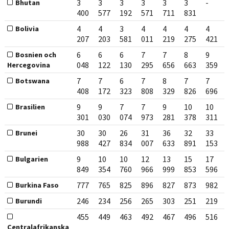
3
3
3
3
3
3
-
Bhutan
400
577
192
571
711
831
4
4
3
4
4
4
4
Bolivia
207
203
581
011
219
275
421
6
6
6
7
7
8
9
Bosnien och
048
122
130
295
656
663
359
Hercegovina
7
7
6
7
8
7
7
Botswana
408
172
323
808
329
826
696
9
9
7
7
9
10
10
Brasilien
301
030
074
973
281
378
311
30
30
26
31
36
32
33
Brunei
988
427
834
007
633
891
153
9
10
10
12
13
15
17
Bulgarien
849
354
760
966
999
853
596
777
765
825
896
827
873
982
Burkina Faso
246
234
256
265
303
251
219
Burundi
455
449
463
492
467
496
516
Centralafrikanska