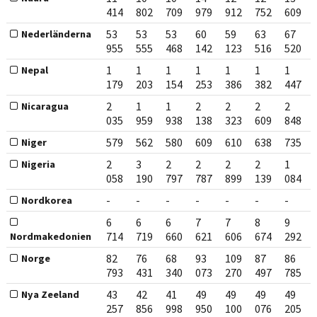
414
802
709
979
912
752
609
53
53
53
60
59
63
67
Nederländerna
955
555
468
142
123
516
520
1
1
1
1
1
1
1
Nepal
179
203
154
253
386
382
447
2
1
1
2
2
2
2
Nicaragua
035
959
938
138
323
609
848
579
562
580
609
610
638
735
Niger
2
3
2
2
2
2
1
Nigeria
058
190
797
787
899
139
084
-
-
-
-
-
-
-
Nordkorea
6
6
6
7
7
8
9
714
719
660
621
606
674
292
Nordmakedonien
82
76
68
93
109
87
86
Norge
793
431
340
073
270
497
785
43
42
41
49
49
49
49
Nya Zeeland
257
856
998
950
100
076
205