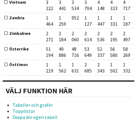
3
3
3
3
4
4
4
Vietnam
222
441
534
704
148
323
717
1
1
952
1
1
1
1
Zambia
464
259
127
447
331
187
2
2
2
2
2
2
2
Zimbabwe
271
184
060
614
536
195
497
51
49
48
53
52
56
58
Österrike
194
886
716
649
337
580
269
1
1
1
2
2
1
1
Östtimor
219
562
631
685
343
502
332
VÄLJ FUNKTION HÄR
Tabeller och grafer
Topplistor
Skapa din egen tabell