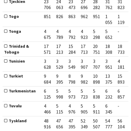
23
24
23
27
28
31
31
Tjeckien
706
063
473
696
282
762
823
851
826
863
962
951
1
1
Togo
055
119
4
4
4
4
5
5
-
Tonga
675
789
792
923
298
652
17
17
15
17
20
18
18
Trinidad &
571
213
284
713
751
308
733
Tobago
3
3
3
3
3
3
4
Tunisien
628
529
549
907
707
951
181
9
9
8
9
10
13
15
Turkiet
684
395
798
982
898
375
893
6
5
5
5
5
6
6
Turkmenistan
125
998
973
723
838
232
857
4
5
4
5
5
6
-
Tuvalu
466
115
976
905
911
345
48
47
47
52
50
54
56
Tyskland
916
656
395
349
507
777
104