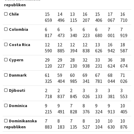
republiken
15
14
13
16
15
17
16
Chile
659
496
115
207
406
067
710
6
6
5
6
6
7
7
Colombia
817
473
340
223
680
001
919
12
12
12
12
13
16
18
Costa Rica
590
885
394
838
626
942
587
29
29
28
32
33
36
38
Cypern
120
227
130
938
231
624
674
61
59
60
69
67
68
71
Danmark
325
404
985
341
781
044
026
2
2
2
3
3
3
3
Djibouti
718
837
845
026
133
381
553
9
9
7
8
9
9
10
Dominica
215
491
828
376
324
913
405
7
8
7
8
10
10
10
Dominikanska
883
183
135
527
104
630
876
republiken