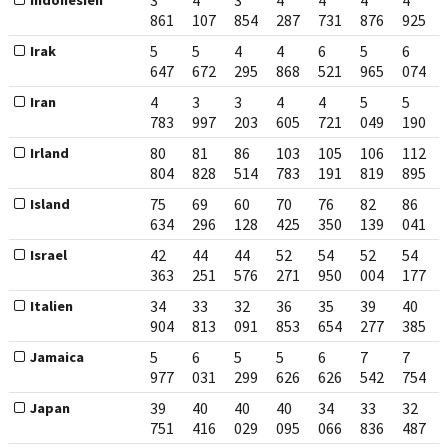
3
4
3
4
4
4
4
Indonesien
861
107
854
287
731
876
925
5
5
4
4
6
5
6
Irak
647
672
295
868
521
965
074
4
3
3
4
4
5
5
Iran
783
997
203
605
721
049
190
80
81
86
103
105
106
112
Irland
804
828
514
783
191
819
895
75
69
60
70
76
82
86
Island
634
296
128
425
350
139
041
42
44
44
52
54
52
54
Israel
363
251
576
271
950
004
177
34
33
32
36
35
39
40
Italien
904
813
091
853
654
277
385
5
6
5
5
6
7
7
Jamaica
977
031
299
626
626
542
754
39
40
40
40
34
33
32
Japan
751
416
029
095
066
836
487