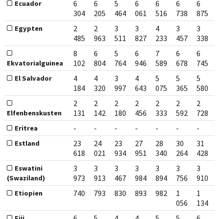
6
6
5
6
6
6
6
Ecuador
304
205
464
061
516
738
875
2
2
3
3
4
3
3
Egypten
485
963
511
827
233
457
338
8
6
5
6
7
6
6
102
804
764
946
589
678
745
Ekvatorialguinea
4
4
3
4
5
5
5
El Salvador
184
320
997
643
075
365
580
2
2
2
2
2
2
2
131
142
180
456
333
592
728
Elfenbenskusten
-
-
-
-
-
-
-
Eritrea
23
24
23
27
28
30
31
Estland
618
021
934
951
340
264
428
3
3
3
3
3
3
3
Eswatini
973
913
467
984
894
756
910
(Swaziland)
740
793
830
893
982
1
1
Etiopien
056
134
6
5
4
4
5
5
6
Fiji