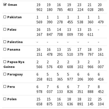
19
19
16
19
23
21
20
Oman
902
180
785
403
224
028
285
1
1
1
1
1
1
1
Pakistan
569
390
278
455
538
360
479
16
15
14
13
13
15
-
Palau
167
847
708
009
730
611
-
-
-
-
-
-
-
Palestina
16
16
13
15
17
18
19
Panama
151
478
291
510
379
797
161
2
2
2
2
3
2
3
Papua Nya
566
576
430
608
102
966
007
Guinea
6
5
5
5
6
6
6
Paraguay
258
821
365
977
206
300
416
6
7
6
6
7
7
8
Peru
978
037
133
826
351
888
452
15
15
16
18
18
22
25
Polen
658
875
151
636
891
145
104