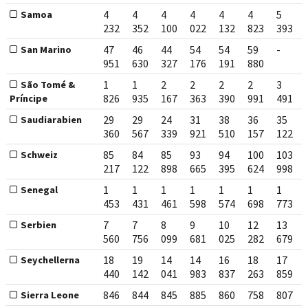
4
4
4
4
4
4
5
Samoa
232
352
100
022
132
823
393
47
46
44
54
54
59
-
San Marino
951
630
327
176
191
880
1
1
2
2
2
2
3
São Tomé &
826
935
167
363
390
991
491
Príncipe
29
29
24
31
38
36
35
Saudiarabien
360
567
339
921
510
157
122
85
84
85
93
94
100
103
Schweiz
217
122
898
665
395
624
998
1
1
1
1
1
1
1
Senegal
453
431
461
598
574
698
773
7
7
8
9
10
12
13
Serbien
560
756
099
681
025
282
679
18
19
14
14
16
18
17
Seychellerna
440
142
041
983
837
263
859
846
844
845
885
860
758
807
Sierra Leone