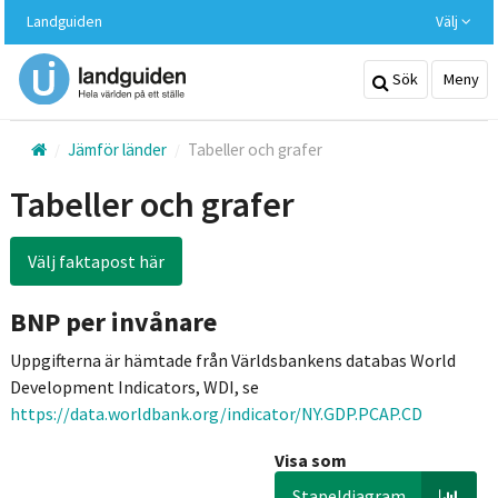
Hoppa
Landguiden
Välj
till
huvudinnehållet
Sök
Meny
Jämför länder
Tabeller och grafer
Tabeller och grafer
Välj faktapost här
BNP per invånare
Uppgifterna är hämtade från Världsbankens databas World
Development Indicators, WDI, se
https://data.worldbank.org/indicator/NY.GDP.PCAP.CD
Visa som
Stapeldiagram