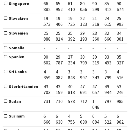
66
65
61
80
90
85
90
Singapore
882
952
410
056
299
412
674
19
19
19
22
21
24
25
Slovakien
573
406
735
123
318
615
993
25
25
25
29
28
32
34
Slovenien
888
814
392
193
360
660
301
-
-
-
-
-
-
-
Somalia
30
29
27
30
30
33
35
Spanien
602
787
234
799
319
493
327
4
4
3
3
3
3
4
Sri Lanka
359
082
848
997
343
799
516
43
43
40
47
47
49
53
Storbritannien
703
159
813
691
057
944
246
731
710
578
712
1
797
985
Sudan
046
6
6
4
5
6
5
6
Surinam
666
630
755
030
084
522
962