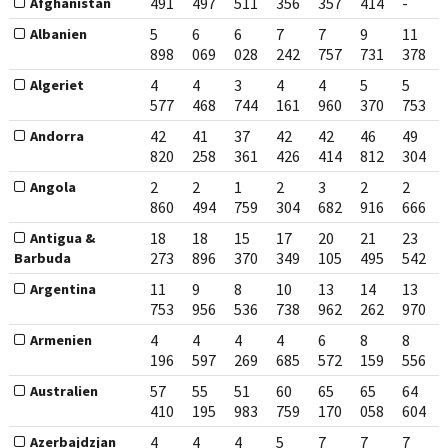
491
497
511
356
357
414
-
Afghanistan
5
6
6
7
7
9
11
Albanien
898
069
028
242
757
731
378
4
4
3
4
4
5
5
Algeriet
577
468
744
161
960
370
753
42
41
37
42
42
46
49
Andorra
820
258
361
426
414
812
304
2
2
1
2
3
2
2
Angola
860
494
759
304
682
916
666
18
18
15
17
20
21
23
Antigua &
273
896
370
349
105
495
542
Barbuda
11
9
8
10
13
14
13
Argentina
753
956
536
738
962
262
970
4
4
4
4
6
8
8
Armenien
196
597
269
685
572
159
556
57
55
51
60
65
65
64
Australien
410
195
983
759
170
058
604
4
4
4
5
7
7
7
Azerbajdzjan