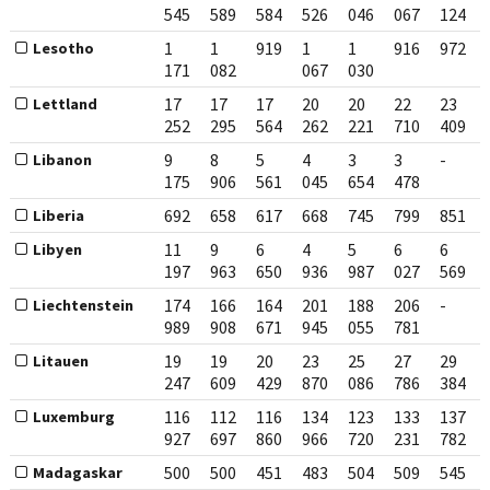
545
589
584
526
046
067
124
1
1
919
1
1
916
972
Lesotho
171
082
067
030
17
17
17
20
20
22
23
Lettland
252
295
564
262
221
710
409
9
8
5
4
3
3
-
Libanon
175
906
561
045
654
478
692
658
617
668
745
799
851
Liberia
11
9
6
4
5
6
6
Libyen
197
963
650
936
987
027
569
174
166
164
201
188
206
-
Liechtenstein
989
908
671
945
055
781
19
19
20
23
25
27
29
Litauen
247
609
429
870
086
786
384
116
112
116
134
123
133
137
Luxemburg
927
697
860
966
720
231
782
500
500
451
483
504
509
545
Madagaskar