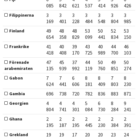
085
842
621
537
414
926
426
3
3
3
3
3
3
3
Filippinerna
169
401
228
484
548
804
985
49
48
48
53
50
52
53
Finland
654
358
829
099
441
834
150
41
40
39
43
40
44
46
Frankrike
418
408
170
725
989
700
103
47
45
37
44
50
49
50
Förenade
135
939
992
119
760
851
274
arabemiraten
7
7
6
8
8
7
8
Gabon
624
441
606
181
409
803
230
696
738
720
782
836
883
871
Gambia
4
4
4
5
6
8
9
Georgien
804
741
301
084
730
284
241
2
2
2
2
2
2
2
Ghana
195
187
195
445
230
384
391
19
19
17
20
20
23
24
Grekland