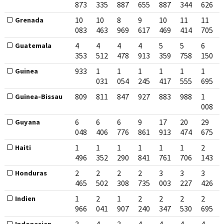
873
335
887
655
887
344
626
10
10
8
9
10
11
11
Grenada
083
463
969
617
469
414
705
4
4
4
4
5
5
6
Guatemala
353
512
478
913
359
758
150
933
1
1
1
1
1
1
Guinea
031
054
245
417
555
695
809
811
847
927
883
988
1
Guinea-Bissau
008
6
6
6
9
17
20
29
Guyana
048
406
776
861
913
474
675
1
1
1
1
1
1
2
Haiti
496
352
290
841
761
706
143
2
2
2
2
3
3
3
Honduras
465
502
308
735
003
227
426
1
2
1
2
2
2
2
Indien
966
041
907
240
347
530
695