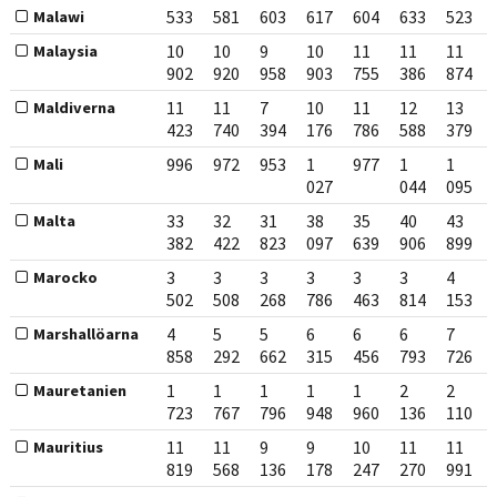
533
581
603
617
604
633
523
Malawi
10
10
9
10
11
11
11
Malaysia
902
920
958
903
755
386
874
11
11
7
10
11
12
13
Maldiverna
423
740
394
176
786
588
379
996
972
953
1
977
1
1
Mali
027
044
095
33
32
31
38
35
40
43
Malta
382
422
823
097
639
906
899
3
3
3
3
3
3
4
Marocko
502
508
268
786
463
814
153
4
5
5
6
6
6
7
Marshallöarna
858
292
662
315
456
793
726
1
1
1
1
1
2
2
Mauretanien
723
767
796
948
960
136
110
11
11
9
9
10
11
11
Mauritius
819
568
136
178
247
270
991