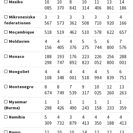
10
10
8
10
11
13
14
Mexiko
085
370
841
314
406
861
186
3
3
3
3
3
3
4
Mikronesiska
567
573
362
508
710
920
166
federationen
518
519
462
510
578
622
657
Moçambique
4
4
4
5
5
6
7
Moldavien
156
405
376
275
744
800
576
188
193
176
223
226
256
288
Monaco
298
747
892
823
052
800
001
4
4
4
4
4
5
6
Mongoliet
108
348
001
518
994
839
751
8
8
7
9
10
12
13
Montenegro
674
749
539
317
025
260
263
1
1
1
1
1
1
1
Myanmar
298
426
490
243
158
233
359
(Burma)
5
4
3
4
4
4
4
Namibia
309
732
879
413
350
188
413
11
10
10
14
12
12
13
Nauru