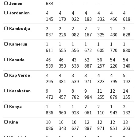
634
-
-
-
-
-
-
Jemen
4
4
4
4
4
4
4
Jordanien
145
170
022
183
332
466
618
2
2
2
2
2
2
2
Kambodja
037
226
082
167
325
430
628
1
1
1
1
1
1
1
Kamerun
611
555
556
672
605
720
830
46
46
43
52
56
54
54
Kanada
539
353
538
887
257
220
340
4
4
3
3
4
4
5
Kap Verde
295
381
539
971
323
795
192
9
9
8
9
11
12
14
Kazakstan
472
457
782
984
255
879
155
1
1
1
2
2
1
2
Kenya
836
960
928
061
110
943
132
10
10
10
12
12
12
13
Kina
086
343
627
887
971
951
303