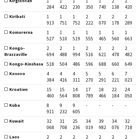
1
1
1
1
1
2
2
Kirgizistan
284
422
230
350
740
138
420
1
1
1
2
2
2
2
Kiribati
913
751
752
222
070
178
289
1
1
1
1
1
1
1
Komorerna
527
510
519
555
465
560
663
2
2
1
2
2
2
2
Kongo-
694
488
994
516
621
478
482
Brazzaville
518
504
486
596
688
660
649
Kongo-Kinshasa
4
4
4
5
5
6
7
Kosovo
384
416
311
270
291
221
023
15
15
14
17
18
22
24
Kroatien
460
564
808
789
466
184
050
8
9
9
-
-
-
-
Kuba
911
232
605
32
31
25
34
39
34
32
Kuwait
068
708
236
019
982
076
718
2
2
2
2
2
2
2
Laos