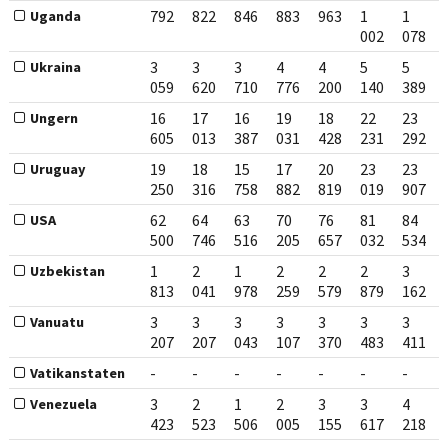
792
822
846
883
963
1
1
Uganda
002
078
3
3
3
4
4
5
5
Ukraina
059
620
710
776
200
140
389
16
17
16
19
18
22
23
Ungern
605
013
387
031
428
231
292
19
18
15
17
20
23
23
Uruguay
250
316
758
882
819
019
907
62
64
63
70
76
81
84
USA
500
746
516
205
657
032
534
1
2
1
2
2
2
3
Uzbekistan
813
041
978
259
579
879
162
3
3
3
3
3
3
3
Vanuatu
207
207
043
107
370
483
411
-
-
-
-
-
-
-
Vatikanstaten
3
2
1
2
3
3
4
Venezuela
423
523
506
005
155
617
218