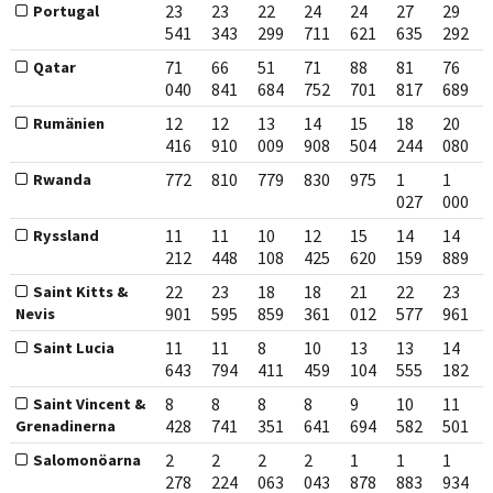
23
23
22
24
24
27
29
Portugal
541
343
299
711
621
635
292
71
66
51
71
88
81
76
Qatar
040
841
684
752
701
817
689
12
12
13
14
15
18
20
Rumänien
416
910
009
908
504
244
080
772
810
779
830
975
1
1
Rwanda
027
000
11
11
10
12
15
14
14
Ryssland
212
448
108
425
620
159
889
22
23
18
18
21
22
23
Saint Kitts &
901
595
859
361
012
577
961
Nevis
11
11
8
10
13
13
14
Saint Lucia
643
794
411
459
104
555
182
8
8
8
8
9
10
11
Saint Vincent &
428
741
351
641
694
582
501
Grenadinerna
2
2
2
2
1
1
1
Salomonöarna
278
224
063
043
878
883
934