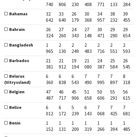
740
806
230
408
771
133
284
32
33
26
30
34
38
39
Bahamas
642
640
179
368
957
232
455
26
27
24
27
30
29
29
Bahrain
324
260
343
148
471
290
654
1
2
2
2
2
2
2
Bangladesh
965
130
249
483
716
551
593
21
21
19
21
24
25
26
Barbados
381
912
194
080
387
584
545
6
6
6
7
7
7
8
Belarus
360
838
543
490
995
897
318
(Vitryssland)
47
46
45
51
50
55
56
Belgien
487
717
906
658
606
291
615
6
6
5
6
7
7
7
Belize
012
172
239
143
068
425
681
1
1
1
1
1
1
1
Benin
152
131
200
319
266
394
485