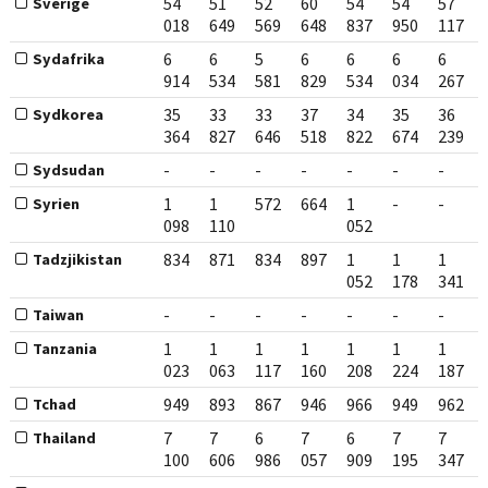
54
51
52
60
54
54
57
Sverige
018
649
569
648
837
950
117
6
6
5
6
6
6
6
Sydafrika
914
534
581
829
534
034
267
35
33
33
37
34
35
36
Sydkorea
364
827
646
518
822
674
239
-
-
-
-
-
-
-
Sydsudan
1
1
572
664
1
-
-
Syrien
098
110
052
834
871
834
897
1
1
1
Tadzjikistan
052
178
341
-
-
-
-
-
-
-
Taiwan
1
1
1
1
1
1
1
Tanzania
023
063
117
160
208
224
187
949
893
867
946
966
949
962
Tchad
7
7
6
7
6
7
7
Thailand
100
606
986
057
909
195
347