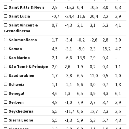
2,9
-15,3
0,4
10,5
3,0
0,3
Saint Kitts & Nevis
-0,7
-24,4
11,6
20,4
2,2
3,9
Saint Lucia
0,7
-4,3
2,1
3,1
5,3
4,1
Saint Vincent &
Grenadinerna
1,7
-3,4
-0,2
-2,6
2,8
3,0
Salomonöarna
4,5
-3,1
-5,0
2,3
15,2
4,7
Samoa
2,1
-6,6
13,9
7,9
0,4
-
San Marino
2,0
2,6
1,9
0,2
0,4
1,1
São Tomé & Príncipe
1,7
-3,8
6,5
12,0
0,5
2,0
Saudiarabien
1,1
-2,1
5,6
3,0
0,7
1,3
Schweiz
4,6
1,3
6,5
3,9
4,3
6,1
Senegal
4,8
-1,0
7,9
2,7
3,7
3,9
Serbien
5,5
-11,7
0,6
12,7
2,3
3,5
Seychellerna
5,5
-1,3
5,9
5,3
5,7
4,3
Sierra Leone