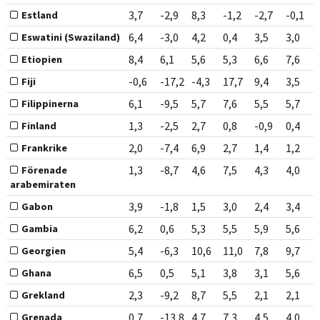
3,7
-2,9
8,3
-1,2
-2,7
-0,1
Estland
6,4
-3,0
4,2
0,4
3,5
3,0
Eswatini (Swaziland)
8,4
6,1
5,6
5,3
6,6
7,6
Etiopien
-0,6
-17,2
-4,3
17,7
9,4
3,5
Fiji
6,1
-9,5
5,7
7,6
5,5
5,7
Filippinerna
1,3
-2,5
2,7
0,8
-0,9
0,4
Finland
2,0
-7,4
6,9
2,7
1,4
1,2
Frankrike
1,3
-8,7
4,6
7,5
4,3
4,0
Förenade
arabemiraten
3,9
-1,8
1,5
3,0
2,4
3,4
Gabon
6,2
0,6
5,3
5,5
5,9
5,6
Gambia
5,4
-6,3
10,6
11,0
7,8
9,7
Georgien
6,5
0,5
5,1
3,8
3,1
5,6
Ghana
2,3
-9,2
8,7
5,5
2,1
2,1
Grekland
0,7
-13,8
4,7
7,3
4,5
4,0
Grenada