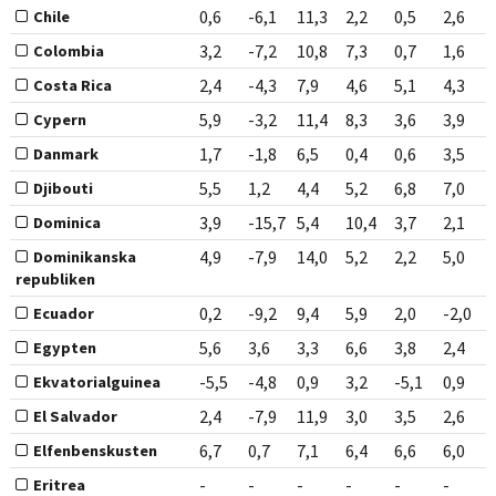
0,6
-6,1
11,3
2,2
0,5
2,6
Chile
3,2
-7,2
10,8
7,3
0,7
1,6
Colombia
2,4
-4,3
7,9
4,6
5,1
4,3
Costa Rica
5,9
-3,2
11,4
8,3
3,6
3,9
Cypern
1,7
-1,8
6,5
0,4
0,6
3,5
Danmark
5,5
1,2
4,4
5,2
6,8
7,0
Djibouti
3,9
-15,7
5,4
10,4
3,7
2,1
Dominica
4,9
-7,9
14,0
5,2
2,2
5,0
Dominikanska
republiken
0,2
-9,2
9,4
5,9
2,0
-2,0
Ecuador
5,6
3,6
3,3
6,6
3,8
2,4
Egypten
-5,5
-4,8
0,9
3,2
-5,1
0,9
Ekvatorialguinea
2,4
-7,9
11,9
3,0
3,5
2,6
El Salvador
6,7
0,7
7,1
6,4
6,6
6,0
Elfenbenskusten
-
-
-
-
-
-
Eritrea