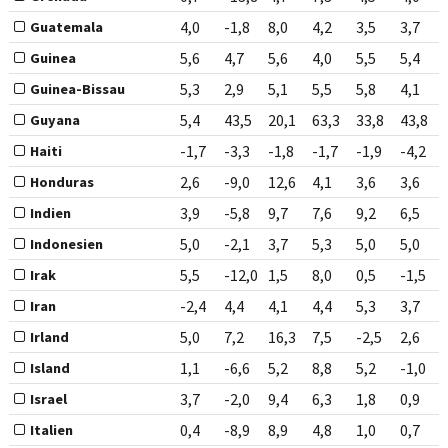
4,0
-1,8
8,0
4,2
3,5
3,7
Guatemala
5,6
4,7
5,6
4,0
5,5
5,4
Guinea
5,3
2,9
5,1
5,5
5,8
4,1
Guinea-Bissau
5,4
43,5
20,1
63,3
33,8
43,8
Guyana
-1,7
-3,3
-1,8
-1,7
-1,9
-4,2
Haiti
2,6
-9,0
12,6
4,1
3,6
3,6
Honduras
3,9
-5,8
9,7
7,6
9,2
6,5
Indien
5,0
-2,1
3,7
5,3
5,0
5,0
Indonesien
5,5
-12,0
1,5
8,0
0,5
-1,5
Irak
-2,4
4,4
4,1
4,4
5,3
3,7
Iran
5,0
7,2
16,3
7,5
-2,5
2,6
Irland
1,1
-6,6
5,2
8,8
5,2
-1,0
Island
3,7
-2,0
9,4
6,3
1,8
0,9
Israel
0,4
-8,9
8,9
4,8
1,0
0,7
Italien