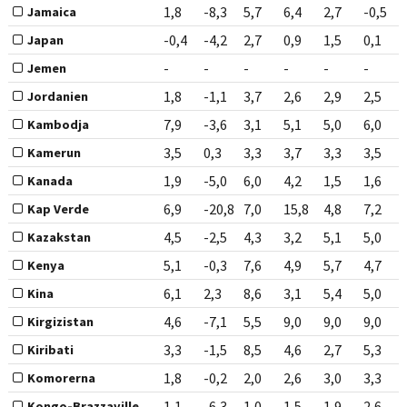
1,8
-8,3
5,7
6,4
2,7
-0,5
Jamaica
-0,4
-4,2
2,7
0,9
1,5
0,1
Japan
-
-
-
-
-
-
Jemen
1,8
-1,1
3,7
2,6
2,9
2,5
Jordanien
7,9
-3,6
3,1
5,1
5,0
6,0
Kambodja
3,5
0,3
3,3
3,7
3,3
3,5
Kamerun
1,9
-5,0
6,0
4,2
1,5
1,6
Kanada
6,9
-20,8
7,0
15,8
4,8
7,2
Kap Verde
4,5
-2,5
4,3
3,2
5,1
5,0
Kazakstan
5,1
-0,3
7,6
4,9
5,7
4,7
Kenya
6,1
2,3
8,6
3,1
5,4
5,0
Kina
4,6
-7,1
5,5
9,0
9,0
9,0
Kirgizistan
3,3
-1,5
8,5
4,6
2,7
5,3
Kiribati
1,8
-0,2
2,0
2,6
3,0
3,3
Komorerna
1,1
-6,3
1,0
1,5
1,9
2,6
Kongo-Brazzaville