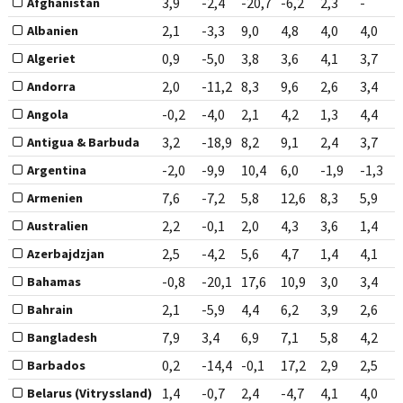
3,9
-2,4
-20,7
-6,2
2,3
-
Afghanistan
2,1
-3,3
9,0
4,8
4,0
4,0
Albanien
0,9
-5,0
3,8
3,6
4,1
3,7
Algeriet
2,0
-11,2
8,3
9,6
2,6
3,4
Andorra
-0,2
-4,0
2,1
4,2
1,3
4,4
Angola
3,2
-18,9
8,2
9,1
2,4
3,7
Antigua & Barbuda
-2,0
-9,9
10,4
6,0
-1,9
-1,3
Argentina
7,6
-7,2
5,8
12,6
8,3
5,9
Armenien
2,2
-0,1
2,0
4,3
3,6
1,4
Australien
2,5
-4,2
5,6
4,7
1,4
4,1
Azerbajdzjan
-0,8
-20,1
17,6
10,9
3,0
3,4
Bahamas
2,1
-5,9
4,4
6,2
3,9
2,6
Bahrain
7,9
3,4
6,9
7,1
5,8
4,2
Bangladesh
0,2
-14,4
-0,1
17,2
2,9
2,5
Barbados
1,4
-0,7
2,4
-4,7
4,1
4,0
Belarus (Vitryssland)