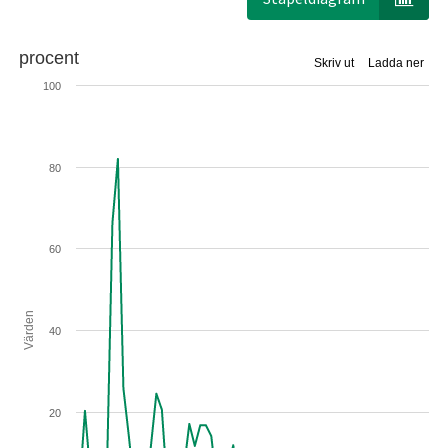
procent
Skriv ut
Ladda ner
100
80
60
Värden
40
20