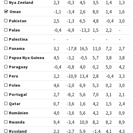
2,3
-0,3
4,5
3,5
1,4
1,3
Nya Zeeland
-1,1
-3,4
2,6
8,0
1,4
1,6
Oman
2,5
-1,3
6,5
4,8
-0,4
3,0
Pakistan
-0,4
-6,9
-13,3
1,5
2,2
-
Palau
-
-
-
-
-
-
Palestina
3,1
-17,8
16,5
11,0
7,2
2,7
Panama
4,5
-3,2
-0,5
5,7
3,8
3,8
Papua Nya Guinea
-0,4
-0,8
4,0
0,2
5,0
4,2
Paraguay
2,2
-10,9
13,4
2,8
-0,4
3,3
Peru
4,6
-2,0
6,9
5,3
0,2
3,0
Polen
2,7
-8,2
5,6
7,0
3,1
2,1
Portugal
0,7
-3,6
1,6
4,2
1,5
2,4
Qatar
4,0
-3,6
5,6
4,2
2,3
0,9
Rumänien
9,4
-3,4
10,9
8,2
8,2
8,9
Rwanda
2,2
-2,7
5,9
-1,4
4,1
4,3
Ryssland