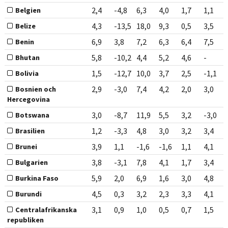
2,4
-4,8
6,3
4,0
1,7
1,1
Belgien
4,3
-13,5
18,0
9,3
0,5
3,5
Belize
6,9
3,8
7,2
6,3
6,4
7,5
Benin
5,8
-10,2
4,4
5,2
4,6
-
Bhutan
1,5
-12,7
10,0
3,7
2,5
-1,1
Bolivia
2,9
-3,0
7,4
4,2
2,0
3,0
Bosnien och
Hercegovina
3,0
-8,7
11,9
5,5
3,2
-3,0
Botswana
1,2
-3,3
4,8
3,0
3,2
3,4
Brasilien
3,9
1,1
-1,6
-1,6
1,1
4,1
Brunei
3,8
-3,1
7,8
4,1
1,7
3,4
Bulgarien
5,9
2,0
6,9
1,6
3,0
4,8
Burkina Faso
4,5
0,3
3,2
2,3
3,3
4,1
Burundi
3,1
0,9
1,0
0,5
0,7
1,5
Centralafrikanska
republiken