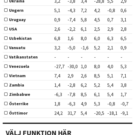
3,2
-3,8
3,4
-28,8
5,5
2,9
Ukraina
5,1
-4,3
7,2
4,2
-0,8
0,6
Ungern
0,9
-7,4
5,8
4,5
0,7
3,1
Uruguay
2,6
-2,2
6,1
2,5
2,9
2,8
USA
6,8
1,6
8,0
6,0
6,3
6,5
Uzbekistan
3,2
-5,0
-1,6
5,2
2,1
0,9
Vanuatu
-
-
-
-
-
-
Vatikanstaten
-27,7
-30,0
1,0
8,0
4,0
5,3
Venezuela
7,4
2,9
2,6
8,5
5,1
7,1
Vietnam
1,4
-2,8
6,2
5,2
5,4
3,8
Zambia
-6,3
-7,8
8,5
6,1
5,4
1,7
Zimbabwe
1,8
-6,3
4,9
5,3
-0,8
-0,7
Österrike
24,2
31,7
5,4
-20,5
-18,1
-9,1
Östtimor
VÄLJ FUNKTION HÄR