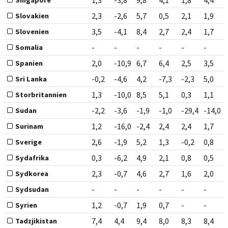
1,3
-3,8
9,8
4,1
1,8
4,4
Singapore
2,3
-2,6
5,7
0,5
2,1
1,9
Slovakien
3,5
-4,1
8,4
2,7
2,4
1,7
Slovenien
-
-
-
-
-
-
Somalia
2,0
-10,9
6,7
6,4
2,5
3,5
Spanien
-0,2
-4,6
4,2
-7,3
-2,3
5,0
Sri Lanka
1,3
-10,0
8,5
5,1
0,3
1,1
Storbritannien
-2,2
-3,6
-1,9
-1,0
-29,4
-14,0
Sudan
1,2
-16,0
-2,4
2,4
2,4
1,7
Surinam
2,6
-1,9
5,2
1,3
-0,2
0,8
Sverige
0,3
-6,2
4,9
2,1
0,8
0,5
Sydafrika
2,3
-0,7
4,6
2,7
1,6
2,0
Sydkorea
-
-
-
-
-
-
Sydsudan
1,2
-0,7
1,9
0,7
-
-
Syrien
7,4
4,4
9,4
8,0
8,3
8,4
Tadzjikistan