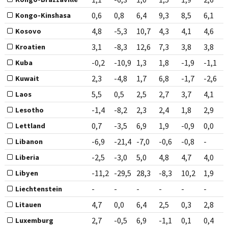
0,6
0,8
6,4
9,3
8,5
6,1
Kongo-Kinshasa
4,8
-5,3
10,7
4,3
4,1
4,6
Kosovo
3,1
-8,3
12,6
7,3
3,8
3,8
Kroatien
-0,2
-10,9
1,3
1,8
-1,9
-1,1
Kuba
2,3
-4,8
1,7
6,8
-1,7
-2,6
Kuwait
5,5
0,5
2,5
2,7
3,7
4,1
Laos
-1,4
-8,2
2,3
2,4
1,8
2,9
Lesotho
0,7
-3,5
6,9
1,9
-0,9
0,0
Lettland
-6,9
-21,4
-7,0
-0,6
-0,8
-
Libanon
-2,5
-3,0
5,0
4,8
4,7
4,0
Liberia
-11,2
-29,5
28,3
-8,3
10,2
1,9
Libyen
-
-
-
-
-
-
Liechtenstein
4,7
0,0
6,4
2,5
0,3
2,8
Litauen
2,7
-0,5
6,9
-1,1
0,1
0,4
Luxemburg