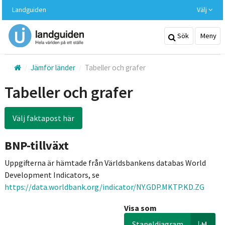
Hoppa
Landguiden
Välj
till
huvudinnehållet
Sök
Meny
Jämför länder
Tabeller och grafer
Tabeller och grafer
Välj faktapost här
BNP-tillväxt
Uppgifterna är hämtade från Världsbankens databas World
Development Indicators, se
https://data.worldbank.org/indicator/NY.GDP.MKTP.KD.ZG
Visa som
Stapeldiagram