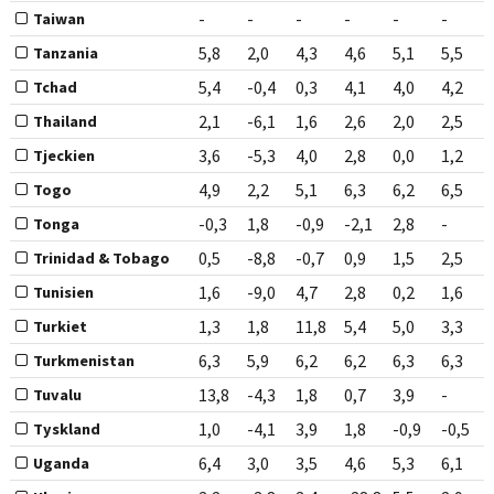
-
-
-
-
-
-
Taiwan
5,8
2,0
4,3
4,6
5,1
5,5
Tanzania
5,4
-0,4
0,3
4,1
4,0
4,2
Tchad
2,1
-6,1
1,6
2,6
2,0
2,5
Thailand
3,6
-5,3
4,0
2,8
0,0
1,2
Tjeckien
4,9
2,2
5,1
6,3
6,2
6,5
Togo
-0,3
1,8
-0,9
-2,1
2,8
-
Tonga
0,5
-8,8
-0,7
0,9
1,5
2,5
Trinidad & Tobago
1,6
-9,0
4,7
2,8
0,2
1,6
Tunisien
1,3
1,8
11,8
5,4
5,0
3,3
Turkiet
6,3
5,9
6,2
6,2
6,3
6,3
Turkmenistan
13,8
-4,3
1,8
0,7
3,9
-
Tuvalu
1,0
-4,1
3,9
1,8
-0,9
-0,5
Tyskland
6,4
3,0
3,5
4,6
5,3
6,1
Uganda