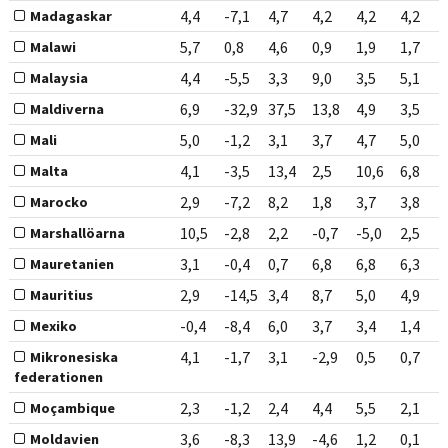
4,4
-7,1
4,7
4,2
4,2
4,2
Madagaskar
5,7
0,8
4,6
0,9
1,9
1,7
Malawi
4,4
-5,5
3,3
9,0
3,5
5,1
Malaysia
6,9
-32,9
37,5
13,8
4,9
3,5
Maldiverna
5,0
-1,2
3,1
3,7
4,7
5,0
Mali
4,1
-3,5
13,4
2,5
10,6
6,8
Malta
2,9
-7,2
8,2
1,8
3,7
3,8
Marocko
10,5
-2,8
2,2
-0,7
-5,0
2,5
Marshallöarna
3,1
-0,4
0,7
6,8
6,8
6,3
Mauretanien
2,9
-14,5
3,4
8,7
5,0
4,9
Mauritius
-0,4
-8,4
6,0
3,7
3,4
1,4
Mexiko
4,1
-1,7
3,1
-2,9
0,5
0,7
Mikronesiska
federationen
2,3
-1,2
2,4
4,4
5,5
2,1
Moçambique
3,6
-8,3
13,9
-4,6
1,2
0,1
Moldavien