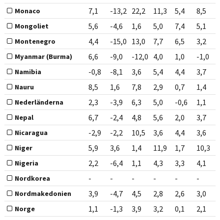
7,1
-13,2
22,2
11,3
5,4
8,5
Monaco
5,6
-4,6
1,6
5,0
7,4
5,1
Mongoliet
4,4
-15,0
13,0
7,7
6,5
3,2
Montenegro
6,6
-9,0
-12,0
4,0
1,0
-1,0
Myanmar (Burma)
-0,8
-8,1
3,6
5,4
4,4
3,7
Namibia
8,5
1,6
7,8
2,9
0,7
1,4
Nauru
2,3
-3,9
6,3
5,0
-0,6
1,1
Nederländerna
6,7
-2,4
4,8
5,6
2,0
3,7
Nepal
-2,9
-2,2
10,5
3,6
4,4
3,6
Nicaragua
5,9
3,6
1,4
11,9
1,7
10,3
Niger
2,2
-6,4
1,1
4,3
3,3
4,1
Nigeria
-
-
-
-
-
-
Nordkorea
3,9
-4,7
4,5
2,8
2,6
3,0
Nordmakedonien
1,1
-1,3
3,9
3,2
0,1
2,1
Norge