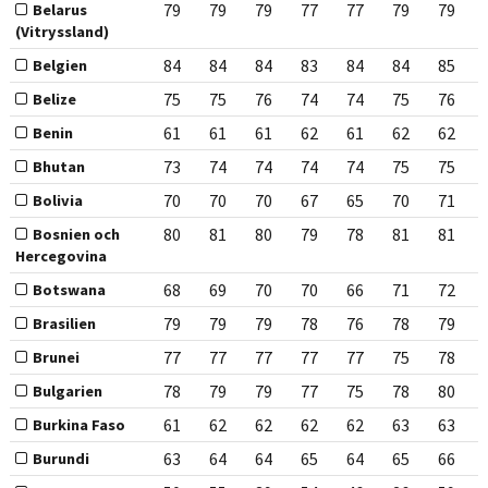
79
79
79
77
77
79
79
Belarus
(Vitryssland)
84
84
84
83
84
84
85
Belgien
75
75
76
74
74
75
76
Belize
61
61
61
62
61
62
62
Benin
73
74
74
74
74
75
75
Bhutan
70
70
70
67
65
70
71
Bolivia
80
81
80
79
78
81
81
Bosnien och
Hercegovina
68
69
70
70
66
71
72
Botswana
79
79
79
78
76
78
79
Brasilien
77
77
77
77
77
75
78
Brunei
78
79
79
77
75
78
80
Bulgarien
61
62
62
62
62
63
63
Burkina Faso
63
64
64
65
64
65
66
Burundi