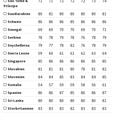
71
71
72
72
72
73
74
São Tomé &
Príncipe
80
81
80
80
80
80
81
Saudiarabien
86
86
86
85
86
86
86
Schweiz
69
69
70
70
69
70
71
Senegal
78
78
79
78
76
78
79
Serbien
79
77
78
82
76
78
79
Seychellerna
59
60
61
61
62
63
64
Sierra Leone
85
86
86
86
86
85
85
Singapore
81
81
81
80
78
81
82
Slovakien
84
84
85
83
84
84
85
Slovenien
54
57
59
59
58
56
61
Somalia
86
86
87
85
86
86
87
Spanien
80
80
80
80
80
80
81
Sri Lanka
83
83
83
82
83
83
83
Storbritannien