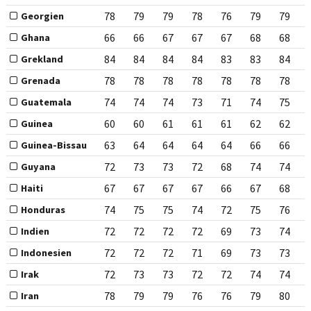
78
79
79
78
76
79
79
Georgien
66
66
67
67
67
68
68
Ghana
84
84
84
84
83
83
84
Grekland
78
78
78
78
78
78
78
Grenada
74
74
74
73
71
74
75
Guatemala
60
60
61
61
61
62
62
Guinea
63
64
64
64
64
66
66
Guinea-Bissau
72
73
73
72
68
74
74
Guyana
67
67
67
67
66
67
68
Haiti
74
75
75
74
72
75
76
Honduras
72
72
72
72
69
73
74
Indien
72
72
72
71
69
73
73
Indonesien
72
73
73
72
72
74
74
Irak
78
79
79
76
76
79
80
Iran