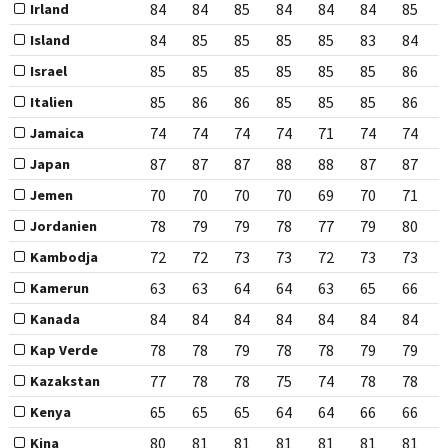
84
84
85
84
84
84
85
Irland
84
85
85
85
85
83
84
Island
85
85
85
85
85
85
86
Israel
85
86
86
85
85
85
86
Italien
74
74
74
74
71
74
74
Jamaica
87
87
87
88
88
87
87
Japan
70
70
70
70
69
70
71
Jemen
78
79
79
78
77
79
80
Jordanien
72
72
73
73
72
73
73
Kambodja
63
63
64
64
63
65
66
Kamerun
84
84
84
84
84
84
84
Kanada
78
78
79
78
78
79
79
Kap Verde
77
78
78
75
74
78
78
Kazakstan
65
65
65
64
64
66
66
Kenya
80
81
81
81
81
81
81
Kina