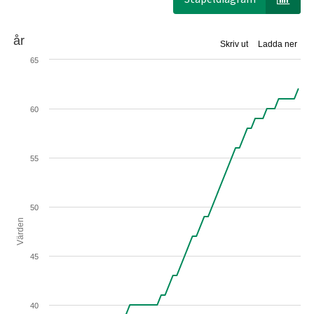
år
Skriv ut
Ladda ner
65
60
55
50
Värden
45
40