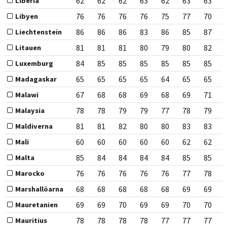
62
62
62
63
62
63
63
Liberia
76
76
76
76
75
77
70
Libyen
86
86
86
83
86
85
87
Liechtenstein
81
81
81
80
79
80
82
Litauen
84
85
85
85
85
85
85
Luxemburg
65
65
65
65
64
65
65
Madagaskar
67
68
68
69
68
69
71
Malawi
78
78
79
79
77
78
79
Malaysia
81
81
82
80
80
83
83
Maldiverna
60
60
60
60
60
62
62
Mali
85
84
84
84
84
85
85
Malta
76
76
76
76
76
77
78
Marocko
68
68
68
68
68
69
69
Marshallöarna
69
69
70
69
69
70
70
Mauretanien
78
78
78
78
77
77
77
Mauritius