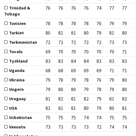
76
76
76
76
74
77
77
Trinidad &
Tobago
78
78
78
78
76
79
79
Tunisien
80
81
81
80
79
81
80
Turkiet
72
72
72
72
72
73
73
Turkmenistan
69
70
70
70
70
70
71
Tuvalu
83
83
84
84
83
83
83
Tyskland
68
68
69
69
69
71
71
Uganda
79
78
79
78
76
79
80
Ukraina
79
80
80
79
78
79
80
Ungern
81
82
81
82
79
81
82
Uruguay
81
81
81
80
79
80
81
USA
75
75
75
74
74
75
75
Uzbekistan
73
73
73
73
72
74
74
Vanuatu