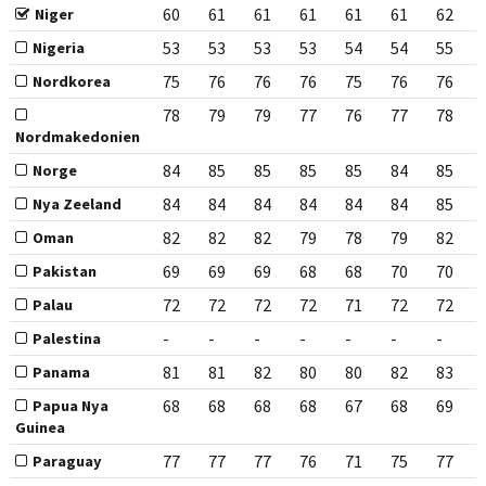
60
61
61
61
61
61
62
Niger
53
53
53
53
54
54
55
Nigeria
75
76
76
76
75
76
76
Nordkorea
78
79
79
77
76
77
78
Nordmakedonien
84
85
85
85
85
84
85
Norge
84
84
84
84
84
84
85
Nya Zeeland
82
82
82
79
78
79
82
Oman
69
69
69
68
68
70
70
Pakistan
72
72
72
72
71
72
72
Palau
-
-
-
-
-
-
-
Palestina
81
81
82
80
80
82
83
Panama
68
68
68
68
67
68
69
Papua Nya
Guinea
77
77
77
76
71
75
77
Paraguay