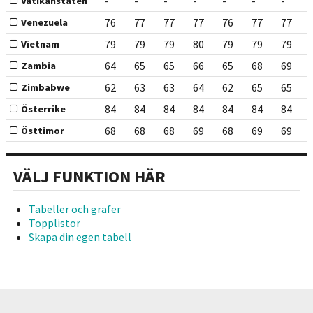
-
-
-
-
-
-
-
Vatikanstaten
76
77
77
77
76
77
77
Venezuela
79
79
79
80
79
79
79
Vietnam
64
65
65
66
65
68
69
Zambia
62
63
63
64
62
65
65
Zimbabwe
84
84
84
84
84
84
84
Österrike
68
68
68
69
68
69
69
Östtimor
VÄLJ FUNKTION HÄR
Tabeller och grafer
Topplistor
Skapa din egen tabell