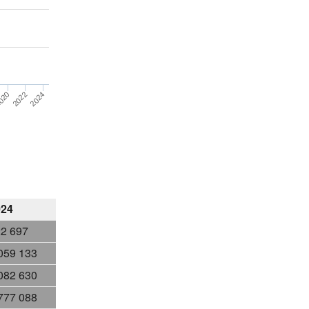
020
2022
2024
024
2 697
059 133
082 630
777 088