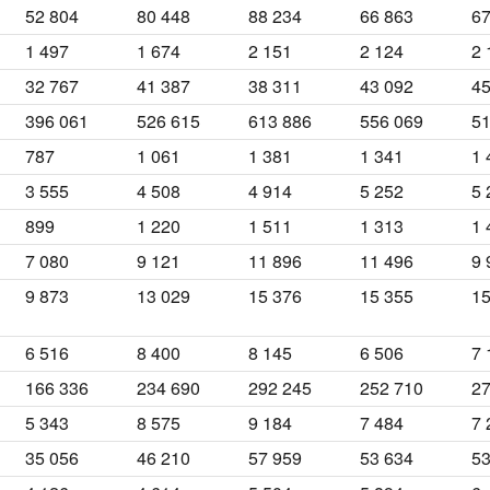
52 804
80 448
88 234
66 863
67
1 497
1 674
2 151
2 124
2 
32 767
41 387
38 311
43 092
45
396 061
526 615
613 886
556 069
51
787
1 061
1 381
1 341
1 
3 555
4 508
4 914
5 252
5 
899
1 220
1 511
1 313
1 
7 080
9 121
11 896
11 496
9 
9 873
13 029
15 376
15 355
15
6 516
8 400
8 145
6 506
7 
166 336
234 690
292 245
252 710
27
5 343
8 575
9 184
7 484
7 
35 056
46 210
57 959
53 634
53