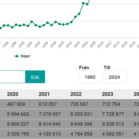
2014
1998
2
2004
1988
2010
1994
2016
2000
4
2006
1990
2012
1996
2018
2002
1986
2008
1992
Niger
Från
Till
2020
2021
2022
2023
2
487 909
612 357
735 567
712 754
72
5 694 662
7 379 557
8 253 531
7 738 877
8 
6 800 237
8 414 045
9 649 396
9 235 013
9 
3 339 765
4 129 510
4 784 558
4 562 051
4 