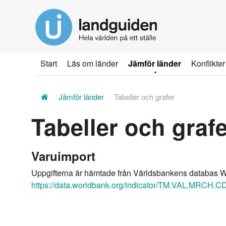
Hoppa
till
huvudinnehållet
Start
Läs om länder
Jämför länder
Konflikter
Jämför länder
Tabeller och grafer
Tabeller och graf
Varuimport
Uppgifterna är hämtade från Världsbankens databas W
https://data.worldbank.org/indicator/TM.VAL.MRCH.