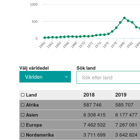
1000
500
0
1982
1966
1972
1978
1962
198
1968
1974
1980
1964
1970
1976
1960
Välj världsdel
Sök land
Världen
2018
2019
Land
587 746
585 707
Afrika
6 308 415
6 177 477
Asien
7 462 532
7 267 081
Europa
3 711 699
3 642 824
Nordamerika