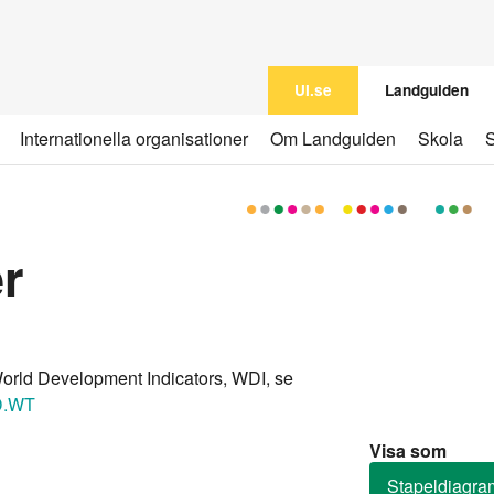
UI.se
Landguiden
Internationella organisationer
Om Landguiden
Skola
er
orld Development Indicators, WDI, se
CD.WT
Visa som
Stapeldiagra