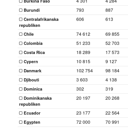
4 301
4 284
Burkina Faso
793
887
Burundi
606
613
Centralafrikanska
republiken
74 612
69 855
Chile
51 233
52 703
Colombia
18 289
17 573
Costa Rica
10 815
9 127
Cypern
102 754
98 184
Danmark
3 603
4 138
Djibouti
302
319
Dominica
20 197
20 268
Dominikanska
republiken
23 177
22 564
Ecuador
72 000
70 991
Egypten