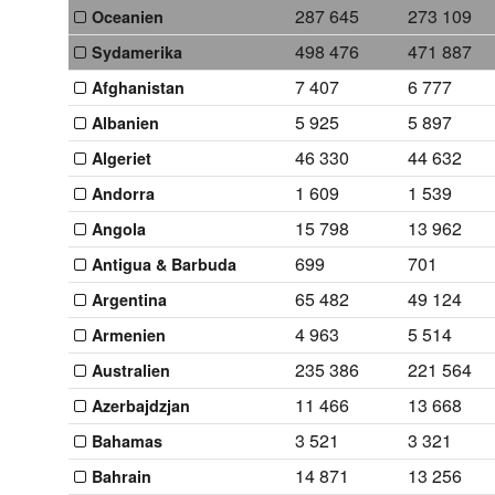
287 645
273 109
Oceanien
498 476
471 887
Sydamerika
7 407
6 777
Afghanistan
5 925
5 897
Albanien
46 330
44 632
Algeriet
1 609
1 539
Andorra
15 798
13 962
Angola
699
701
Antigua & Barbuda
65 482
49 124
Argentina
4 963
5 514
Armenien
235 386
221 564
Australien
11 466
13 668
Azerbajdzjan
3 521
3 321
Bahamas
14 871
13 256
Bahrain