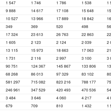
1 547
1 746
1 786
1 538
1 
9 888
14 617
17 108
15 648
15
10 527
13 966
17 889
18 842
16
349
369
520
498
5
17 324
23 613
26 763
22 863
22
1 605
2 123
2 124
2 039
2 
13 115
15 973
18 663
17 063
21
1 731
2 116
2 997
3 100
3 
90 751
124 367
145 867
133 806
13
68 268
86 013
97 329
83 102
80
581 297
715 082
823 216
788 177
75
246 961
347 529
420 493
470 536
54
3 484
3 646
4 060
4 217
4 
679
709
810
1 432
1 