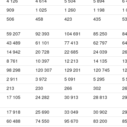
4 126
4 614
5 504
5 894
6 
909
1 025
1 260
1 198
1 
506
458
423
435
5
59 207
92 393
104 691
85 250
84
43 489
61 101
77 413
62 797
64
14 942
20 728
22 685
24 039
26
8 761
10 397
12 213
14 135
13
98 298
120 307
129 201
120 745
12
2 911
3 972
5 091
5 295
5 
213
230
266
302
2
17 105
24 282
30 913
28 813
29
17 918
25 690
33 049
30 902
29
60 488
74 550
95 670
83 200
85