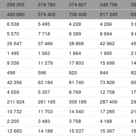
256 255
319 780
374 857
348 796
35
400 680
574 402
706 406
617 245
63
6 538
5 495
4 228
4 266
3 
5 570
7 718
8 399
8 694
9 
35 547
37 466
38 868
42 962
45
1 495
1 563
1 864
1 995
2 
9 338
11 379
17 803
15 696
14
498
596
820
844
8
42 356
63 184
81 740
73 826
60
4 559
5 357
8 769
12 758
17
211 824
261 165
309 189
287 406
29
10 732
11 703
14 540
17 285
21
2 205
3 483
3 758
4 188
4 
12 683
14 188
15 537
15 367
15