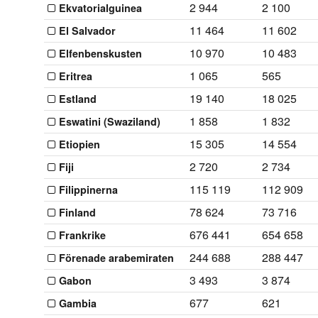
2 944
2 100
Ekvatorialguinea
11 464
11 602
El Salvador
10 970
10 483
Elfenbenskusten
1 065
565
Eritrea
19 140
18 025
Estland
1 858
1 832
Eswatini (Swaziland)
15 305
14 554
Etiopien
2 720
2 734
Fiji
115 119
112 909
Filippinerna
78 624
73 716
Finland
676 441
654 658
Frankrike
244 688
288 447
Förenade arabemiraten
3 493
3 874
Gabon
677
621
Gambia