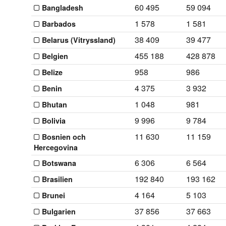
60 495
59 094
Bangladesh
1 578
1 581
Barbados
38 409
39 477
Belarus (Vitryssland)
455 188
428 878
Belgien
958
986
Belize
4 375
3 932
Benin
1 048
981
Bhutan
9 996
9 784
Bolivia
11 630
11 159
Bosnien och
Hercegovina
6 306
6 564
Botswana
192 840
193 162
Brasilien
4 164
5 103
Brunei
37 856
37 663
Bulgarien