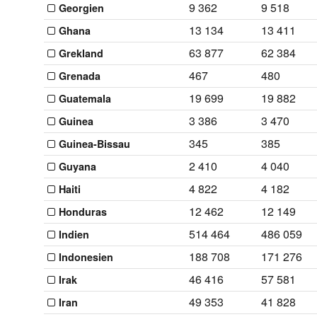
9 362
9 518
Georgien
13 134
13 411
Ghana
63 877
62 384
Grekland
467
480
Grenada
19 699
19 882
Guatemala
3 386
3 470
Guinea
345
385
Guinea-Bissau
2 410
4 040
Guyana
4 822
4 182
Haiti
12 462
12 149
Honduras
514 464
486 059
Indien
188 708
171 276
Indonesien
46 416
57 581
Irak
49 353
41 828
Iran