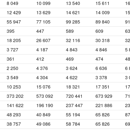
8 049
10 099
13 540
15 611
16
12 429
13 629
14 621
14 009
15
55 947
77 105
99 285
89 840
91
395
447
589
609
6
18 205
26 607
32 116
30 318
32
3 727
4 187
4 843
4 846
5 
361
412
469
474
4
2 250
4 376
3 624
6 636
6 
3 549
4 304
4 622
3 378
3 
10 253
15 076
18 321
17 351
17
373 202
573 092
720 441
673 929
71
141 622
196 190
237 447
221 886
23
48 293
40 849
55 194
65 826
87
38 757
49 086
58 784
65 826
69